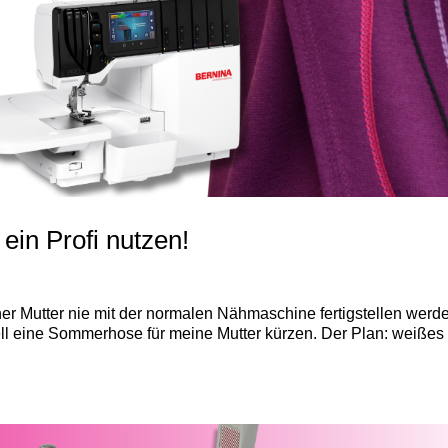
ein Profi nutzen!
 Mutter nie mit der normalen Nähmaschine fertigstellen werde
ell eine Sommerhose für meine Mutter kürzen. Der Plan: weißes