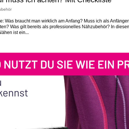
ubehör
ge: Was braucht man wirklich am Anfang? Muss ich als Anfänger
n? Was gilt bereits als professionelles Nähzubehör? In diese
ähen ist ein...