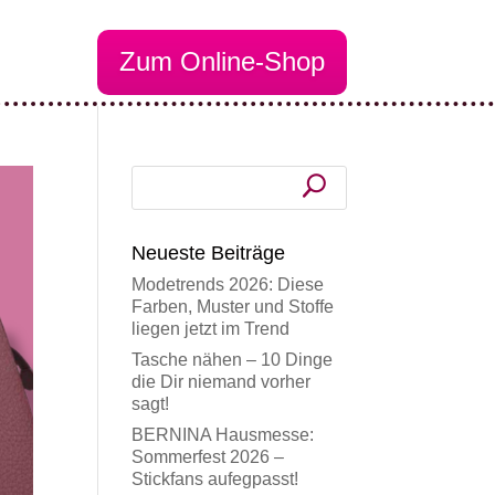
Zum Online-Shop
Neueste Beiträge
Modetrends 2026: Diese
Farben, Muster und Stoffe
liegen jetzt im Trend
Tasche nähen – 10 Dinge
die Dir niemand vorher
sagt!
BERNINA Hausmesse:
Sommerfest 2026 –
Stickfans aufegpasst!