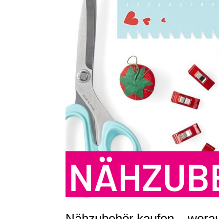
Nähzubehör kaufen – worau