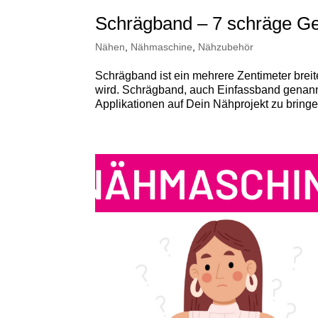
Schrägband – 7 schräge Ge
Nähen
,
Nähmaschine
,
Nähzubehör
Schrägband ist ein mehrere Zentimeter brei
wird. Schrägband, auch Einfassband genann
Applikationen auf Dein Nähprojekt zu bringen