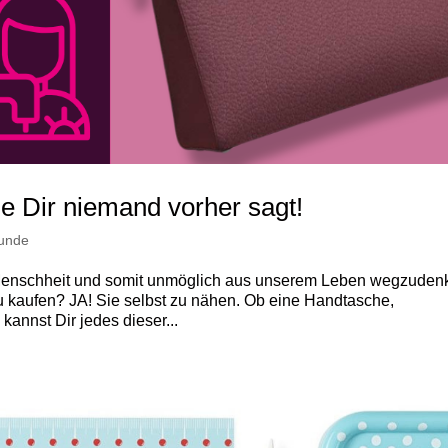
e Dir niemand vorher sagt!
kunde
r Menschheit und somit unmöglich aus unserem Leben wegzuden
 kaufen? JA! Sie selbst zu nähen. Ob eine Handtasche,
annst Dir jedes dieser...