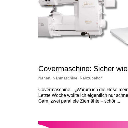
Covermaschine: Sicher wie 
Nähen
,
Nähmaschine
,
Nähzubehör
Covermaschine – „Warum ich die Hose meiner
Letzte Woche wollte ich eigentlich nur schn
Garn, zwei parallele Ziernähte – schön...