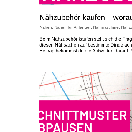
Nähzubehör kaufen – worau
Nähen
,
Nähen für Anfänger
,
Nähmaschine
,
Nähz
Beim Nähzubehör kaufen stellt sich die Fra
diesen Nähsachen auf bestimmte Dinge achte
Beitrag bekommst du die Antworten darauf. N