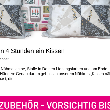
in 4 Stunden ein Kissen
fänger
r Nähmaschine, Stoffe in Deinen Lieblingsfarben und am Ende
en Händen: Genau darum geht es in unserem Nähkurs „Kissen nä
st, die...