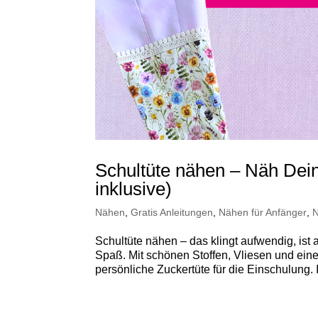
Schultüte nähen – Näh Dein
inklusive)
Nähen
,
Gratis Anleitungen
,
Nähen für Anfänger
,
Schultüte nähen – das klingt aufwendig, ist
Spaß. Mit schönen Stoffen, Vliesen und einer
persönliche Zuckertüte für die Einschulung. 