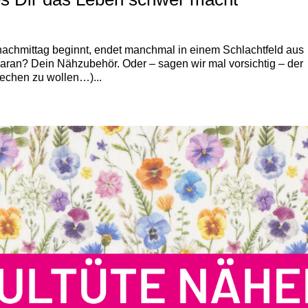
nachmittag beginnt, endet manchmal in einem Schlachtfeld aus
daran? Dein Nähzubehör. Oder – sagen wir mal vorsichtig – der
rechen zu wollen…)...