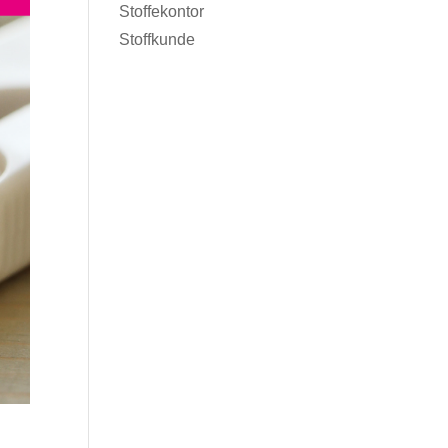
Stoffekontor
Stoffkunde