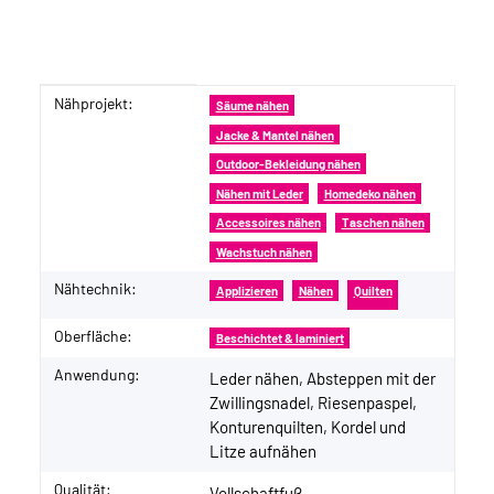
Nähprojekt:
Produkteigenschaft
Wert
Säume nähen
Jacke & Mantel nähen
Outdoor-Bekleidung nähen
Nähen mit Leder
Homedeko nähen
Accessoires nähen
Taschen nähen
Wachstuch nähen
Nähtechnik:
Applizieren
Nähen
Quilten
Oberfläche:
Beschichtet & laminiert
Anwendung:
Leder nähen, Absteppen mit der
Zwillingsnadel, Riesenpaspel,
Konturenquilten, Kordel und
Litze aufnähen
Qualität:
Vollschaftfuß