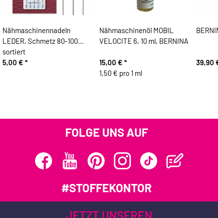
Nähmaschinennadeln
Nähmaschinenöl MOBIL
BERNIN
LEDER, Schmetz 80-100
VELOCITE 6, 10 ml, BERNINA
sortiert
5,00 €
*
15,00 €
*
39,90
1,50 € pro 1 ml
FOLGE UNS AUF
#STOFFEKONTOR
JETZT UNSEREN