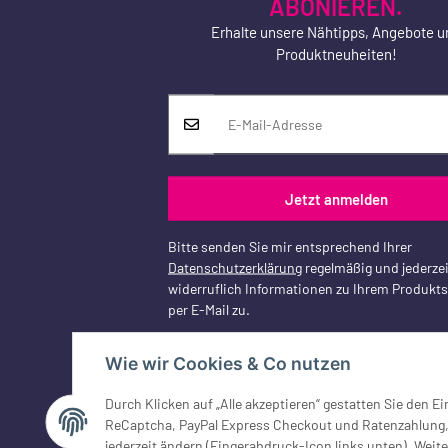
ABONIEREN.
Erhalte unsere Nähtipps, Angebote u
Produktneuheiten!
Jetzt anmelden
Bitte senden Sie mir entsprechend Ihrer
Datenschutzerklärung
regelmäßig und jederzei
widerruflich Informationen zu Ihrem Produkt
per E-Mail zu.
Wie wir Cookies & Co nutzen
Durch Klicken auf „Alle akzeptieren“ gestatten Sie den 
Vertrag widerrufen
ReCaptcha, PayPal Express Checkout und Ratenzahlung, G
jederzeit ändern (Fingerabdruck-Icon links unten). Weite