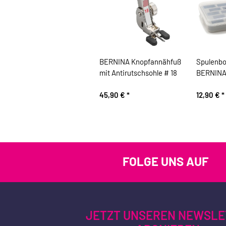
BERNINA Knopfannähfuß
Spulenbo
mit Antirutschsohle # 18
BERNINA 
45,90 €
*
12,90 €
*
FOLGE UNS AUF
JETZT UNSEREN NEWSLE