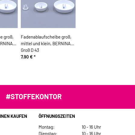
e groß,
Fadenablaufscheibe groß,
BERNINA
mittel und klein, BERNINA
Groß D 43
7,90 €
*
#STOFFEKONTOR
INEN KAUFEN
ÖFFNUNGSZEITEN
Montag:
10 - 16 Uhr
Dienstag:
10 - 16 Uhr