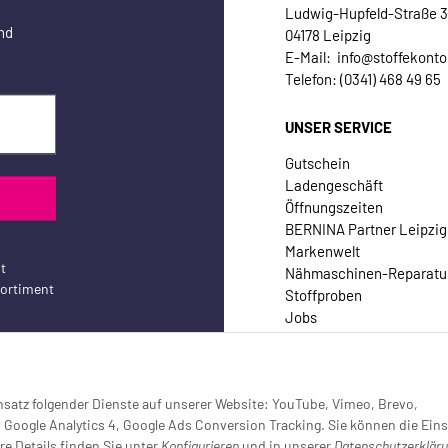
Ludwig-Hupfeld-Straße 
nd
04178 Leipzig
E-Mail: info@stoffekonto
Telefon: (0341) 468 49 65
UNSER SERVICE
Gutschein
Ladengeschäft
Öffnungszeiten
BERNINA Partner Leipzig
Markenwelt
t
Nähmaschinen-Reparatu
sortiment
Stoffproben
Jobs
Kontakt
Einsatz folgender Dienste auf unserer Website: YouTube, Vimeo, Brevo,
oogle Analytics 4, Google Ads Conversion Tracking. Sie können die Eins
re Details finden Sie unter
Konfigurieren
und in unserer
Datenschutzerklär