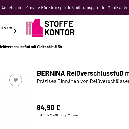
Angebot des Monats: Rücktransportfuß mit transparenter Sohle # 34,
SESTOFF
SCHNITTMUSTER
NÄHKURSE
SALE
eißverschlussfuß mit Gleitsohle # 54
BERNINA Reißverschlussfuß mi
Präzises Einnähen von Reißverschlüssen
84,90 €
inkl. 19% MwSt. , zzgl.
Versand