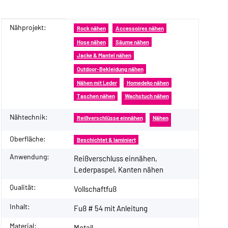
Nähprojekt:
Produkteigenschaft
Wert
Rock nähen
Accessoires nähen
Hose nähen
Säume nähen
Jacke & Mantel nähen
Outdoor-Bekleidung nähen
Nähen mit Leder
Homedeko nähen
Taschen nähen
Wachstuch nähen
Nähtechnik:
Reißverschlüsse einnähen
Nähen
Oberfläche:
Beschichtet & laminiert
Anwendung:
Reißverschluss einnähen,
Lederpaspel, Kanten nähen
Qualität:
Vollschaftfuß
Inhalt:
Fuß # 54 mit Anleitung
Material:
Metall