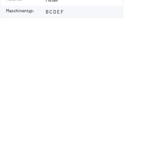
Maschinentyp:
B C D E F