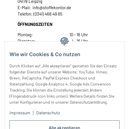
04178 Leipzig
E-Mail: info@stoffekontor.de
Telefon: (0341) 468 49 65
ÖFFNUNGSZEITEN
Montag:
10 - 16 Uhr
Dienstag:
10 - 16 Uhr
Mittwoch:
10 - 18 Uhr
Donnerstag:
10 - 18 Uhr
Wie wir Cookies & Co nutzen
Freitag:
10 - 18 Uhr
Durch Klicken auf „Alle akzeptieren“ gestatten Sie den Einsatz
Samstag:
10 - 14 Uhr
folgender Dienste auf unserer Website: YouTube, Vimeo,
Unser Service
Brevo, ReCaptcha, PayPal Express Checkout und
Ratenzahlung, Google Analytics 4, Google Ads Conversion
Tracking. Sie können die Einstellung jederzeit ändern
Rechtliches
(Fingerabdruck-Icon links unten). Weitere Details finden Sie
unter
Konfigurieren
und in unserer
Datenschutzerklärung
.
Impressum
|
Datenschutz
Alle akzeptieren