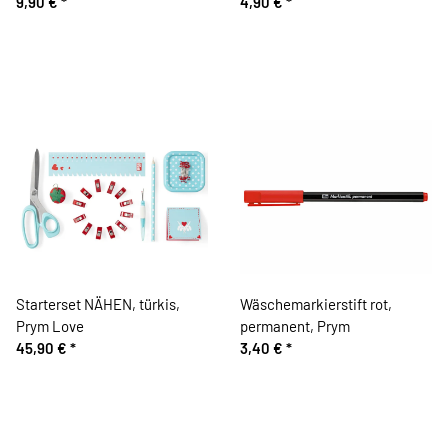
Prym
9,90 €
*
4,90 €
*
Starterset NÄHEN, türkis,
Wäschemarkierstift rot,
Prym Love
permanent, Prym
45,90 €
*
3,40 €
*