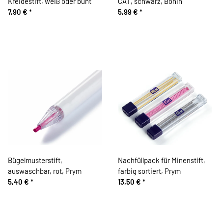
Kreidestift, weiß oder bunt
CAT, schwarz, Bohin
7,90 €
*
5,99 €
*
Bügelmusterstift,
Nachfüllpack für Minenstift,
auswaschbar, rot, Prym
farbig sortiert, Prym
5,40 €
*
13,50 €
*