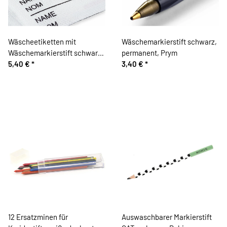
Wäscheetiketten mit
Wäschemarkierstift schwarz,
Wäschemarkierstift schwarz,
permanent, Prym
Prym
5,40 €
*
3,40 €
*
12 Ersatzminen für
Auswaschbarer Markierstift