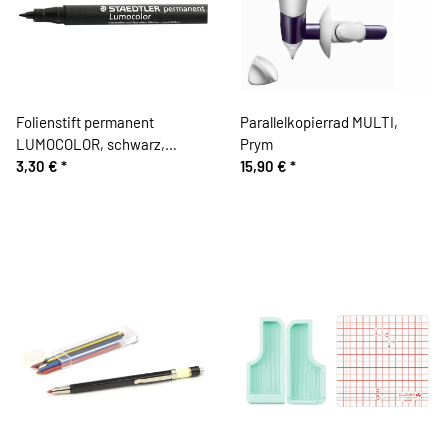
Folienstift permanent
Parallelkopierrad MULTI,
LUMOCOLOR, schwarz,
Prym
Staedtler
3,30 €
*
15,90 €
*