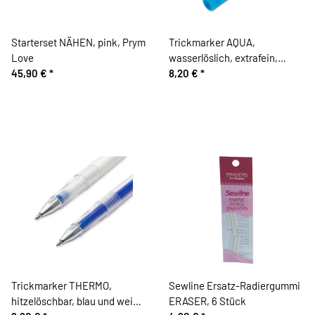
Starterset NÄHEN, pink, Prym
Trickmarker AQUA,
Love
wasserlöslich, extrafein,
45,90 €
*
türkis, Prym
8,20 €
*
Trickmarker THERMO,
Sewline Ersatz-Radiergummi
hitzelöschbar, blau und weiß,
ERASER, 6 Stück