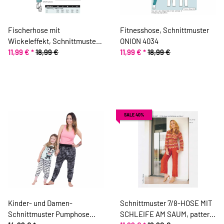
Fischerhose mit
Fitnesshose, Schnittmuster
Wickeleffekt, Schnittmuster
ONION 4034
ONION 4024
11,99 €
*
18,99 €
11,99 €
*
18,99 €
SALE 40%
Kinder- und Damen-
Schnittmuster 7/8-HOSE MIT
Schnittmuster Pumphose
SCHLEIFE AM SAUM, pattern