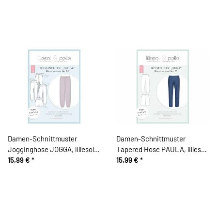
Damen-Schnittmuster
Damen-Schnittmuster
Jogginghose JOGGA, lillesol
Tapered Hose PAULA, lillesol
women No.85
15,99 €
*
women No.62
15,99 €
*