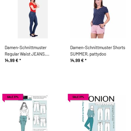
Damen-Schnittmuster
Damen-Schnittmuster Shorts
Regular Waist JEANS,
SUMMER, pattydoo
pattydoo
14,99 €
*
14,99 €
*
SALE 37%
SALE 37%