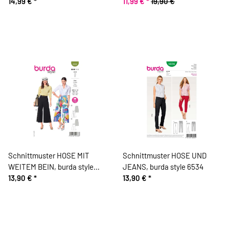
POPPY, pattydoo
14,99 €
*
company
11,99 €
*
19,90 €
Schnittmuster HOSE MIT
Schnittmuster HOSE UND
WEITEM BEIN, burda style
JEANS, burda style 6534
6032
13,90 €
*
13,90 €
*