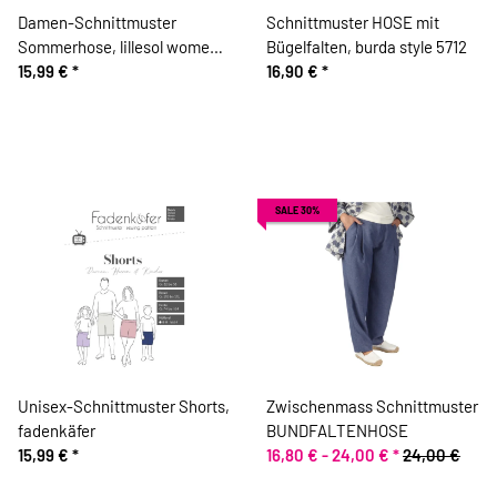
Damen-Schnittmuster
Schnittmuster HOSE mit
Sommerhose, lillesol women
Bügelfalten, burda style 5712
No.7
15,99 €
*
16,90 €
*
SALE 30%
Unisex-Schnittmuster Shorts,
Zwischenmass Schnittmuster
fadenkäfer
BUNDFALTENHOSE
15,99 €
*
16,80 € -
24,00 €
*
24,00 €