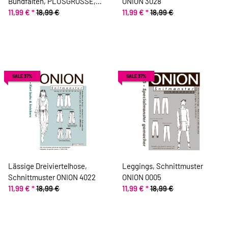
Bundfalten, PLUSGRÖSSE,
ONION 3028
Schnittmuster ONION 9008
11,99 €
*
18,99 €
11,99 €
*
18,99 €
SALE 37%
SALE 37%
Lässige Dreiviertelhose,
Leggings, Schnittmuster
Schnittmuster ONION 4022
ONION 0005
11,99 €
*
18,99 €
11,99 €
*
18,99 €