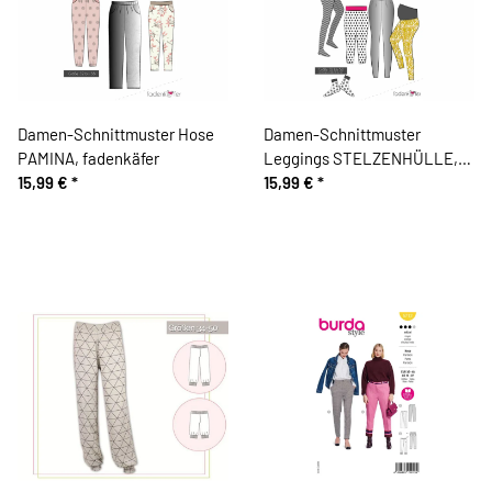
Damen-Schnittmuster Hose
Damen-Schnittmuster
PAMINA, fadenkäfer
Leggings STELZENHÜLLE,
15,99 €
*
fadenkäfer
15,99 €
*