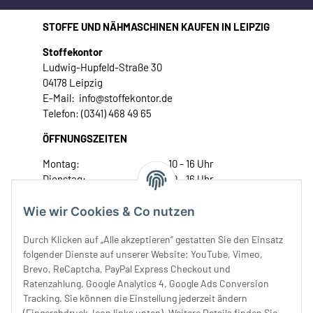
STOFFE UND NÄHMASCHINEN KAUFEN IN LEIPZIG
Stoffekontor
Ludwig-Hupfeld-Straße 30
04178 Leipzig
E-Mail: info@stoffekontor.de
Telefon: (0341) 468 49 65
ÖFFNUNGSZEITEN
Montag:
10 - 16 Uhr
Dienstag:
10 - 16 Uhr
Mittwoch:
10 - 18 Uhr
Donnerstag:
10 - 18 Uhr
Wie wir Cookies & Co nutzen
Freitag:
10 - 18 Uhr
Durch Klicken auf „Alle akzeptieren“ gestatten Sie den Einsatz
Samstag:
10 - 14 Uhr
folgender Dienste auf unserer Website: YouTube, Vimeo,
Unser Service
Brevo, ReCaptcha, PayPal Express Checkout und
Ratenzahlung, Google Analytics 4, Google Ads Conversion
Tracking. Sie können die Einstellung jederzeit ändern
Rechtliches
(Fingerabdruck-Icon links unten). Weitere Details finden Sie