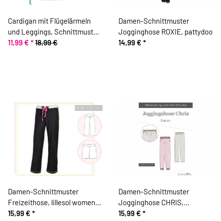
Cardigan mit Flügelärmeln
Damen-Schnittmuster
und Leggings, Schnittmuster
Jogginghose ROXIE, pattydoo
ONION 6022
11,99 €
*
18,99 €
14,99 €
*
Damen-Schnittmuster
Damen-Schnittmuster
Freizeithose, lillesol women
Jogginghose CHRIS,
No.1
15,99 €
*
fadenkäfer
15,99 €
*