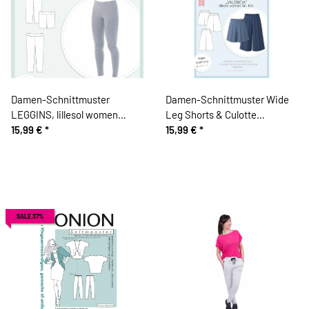
Damen-Schnittmuster
Damen-Schnittmuster Wide
LEGGINS, lillesol women
Leg Shorts & Culotte
No.23
15,99 €
*
VALENCIA, lillesol women
15,99 €
*
No.104
SALE 37%