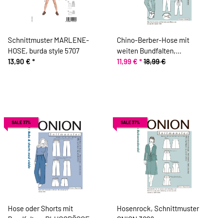
Schnittmuster MARLENE-
Chino-Berber-Hose mit
HOSE, burda style 5707
weiten Bundfalten,
13,90 €
*
Schnittmuster ONION 4026
11,99 €
*
18,99 €
SALE 37%
SALE 37%
Hose oder Shorts mit
Hosenrock, Schnittmuster