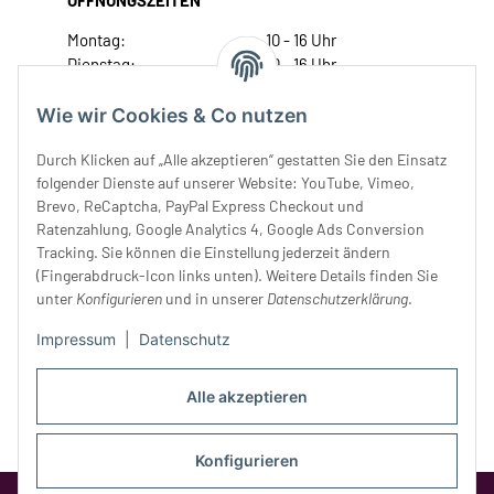
ÖFFNUNGSZEITEN
Montag:
10 - 16 Uhr
Dienstag:
10 - 16 Uhr
Mittwoch:
10 - 18 Uhr
Donnerstag:
10 - 18 Uhr
Wie wir Cookies & Co nutzen
Freitag:
10 - 18 Uhr
Durch Klicken auf „Alle akzeptieren“ gestatten Sie den Einsatz
Samstag:
10 - 14 Uhr
folgender Dienste auf unserer Website: YouTube, Vimeo,
Unser Service
Brevo, ReCaptcha, PayPal Express Checkout und
Ratenzahlung, Google Analytics 4, Google Ads Conversion
Tracking. Sie können die Einstellung jederzeit ändern
Rechtliches
(Fingerabdruck-Icon links unten). Weitere Details finden Sie
unter
Konfigurieren
und in unserer
Datenschutzerklärung
.
Impressum
|
Datenschutz
Alle akzeptieren
Konfigurieren