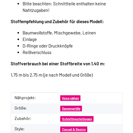
Bitte beachten: Schnittteile enthalten keine
Nahtzugaben!
Stoffempfehlung und Zubehör für dieses Modell:
Baumwollstoffe, Mischgewebe, Leinen
Einlage
D-Ringe oder Druckknöpfe
Reißverschluss
Stoffverbrauch bei einer Stoffbreite von 1,40 m:
1,75 m bis 2,75 m (je nach Modell und Größe)
Nähprojekt:
Produkteigenschaft
Wert
Hose nähen
Größe:
Damengröße
Zubehör:
Schnittmusterbogen
Style:
Casual & Basics