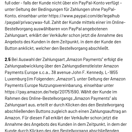
full
oder - falls der Kunde nicht über ein PayPal-Konto verfügt –
unter Geltung der Bedingungen für Zahlungen ohne PayPal-
Konto, einsehbar unter
https://www.paypal.com
/de
/legalhub
/paypal
/privacywax-full
. Zahlt der Kunde mittels einer im Online-
Bestellvorgang auswählbaren von PayPal angebotenen
Zahlungsart, erklärt der Verkäufer schon jetzt die Annahme des
Angebots des Kunden in dem Zeitpunkt, in dem der Kunde den
Button anklickt, welcher den Bestellvorgang abschließt.
2.5
Bei Auswahl der Zahlungsart „Amazon Payments" erfolgt die
Zahlungsabwicklung über den Zahlungsdienstleister Amazon
Payments Europe s.c.a., 38 avenue John F. Kennedy, L-1855
Luxemburg (im Folgenden: „Amazon“), unter Geltung der Amazon
Payments Europe Nutzungsvereinbarung, einsehbar unter
https://pay.amazon.de
/help
/201751590
. Wählt der Kunde im
Rahmen des Online-Bestellvorgangs „Amazon Payments“ als
Zahlungsart aus, erteilt er durch Klicken des den Bestellvorgang
abschließenden Buttons zugleich auch einen Zahlungsauftrag an
Amazon. Für diesen Fall erklärt der Verkäufer schon jetzt die
Annahme des Angebots des Kunden in dem Zeitpunkt, in dem der
Kunde durch Klicken des den Bestellvorgang abschließenden