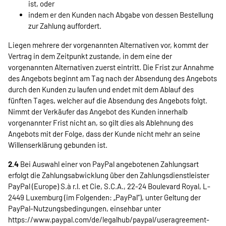
ist, oder
indem er den Kunden nach Abgabe von dessen Bestellung
zur Zahlung auffordert.
Liegen mehrere der vorgenannten Alternativen vor, kommt der
Vertrag in dem Zeitpunkt zustande, in dem eine der
vorgenannten Alternativen zuerst eintritt. Die Frist zur Annahme
des Angebots beginnt am Tag nach der Absendung des Angebots
durch den Kunden zu laufen und endet mit dem Ablauf des
fünften Tages, welcher auf die Absendung des Angebots folgt.
Nimmt der Verkäufer das Angebot des Kunden innerhalb
vorgenannter Frist nicht an, so gilt dies als Ablehnung des
Angebots mit der Folge, dass der Kunde nicht mehr an seine
Willenserklärung gebunden ist.
2.4
Bei Auswahl einer von PayPal angebotenen Zahlungsart
erfolgt die Zahlungsabwicklung über den Zahlungsdienstleister
PayPal (Europe) S.à r.l. et Cie, S.C.A., 22-24 Boulevard Royal, L-
2449 Luxemburg (im Folgenden: „PayPal“), unter Geltung der
PayPal-Nutzungsbedingungen, einsehbar unter
https://www.paypal.com
/de
/legalhub
/paypal
/useragreement-