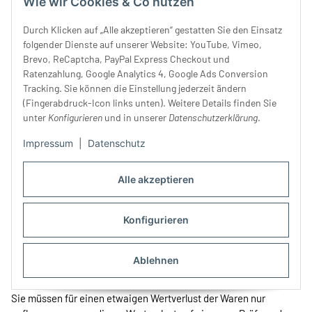
Wie wir Cookies & Co nutzen
der ursprünglichen Transaktion eingesetzt haben, es sei denn,
mit Ihnen wurde ausdrücklich etwas anderes vereinbart; in
Durch Klicken auf „Alle akzeptieren“ gestatten Sie den Einsatz
keinem Fall werden Ihnen wegen dieser Rückzahlung Entgelte
folgender Dienste auf unserer Website: YouTube, Vimeo,
berechnet.
Brevo, ReCaptcha, PayPal Express Checkout und
Ratenzahlung, Google Analytics 4, Google Ads Conversion
Bei Verträgen zur Lieferung von Waren können wir die
Tracking. Sie können die Einstellung jederzeit ändern
Rückzahlung verweigern, bis wir die Waren wieder
(Fingerabdruck-Icon links unten). Weitere Details finden Sie
zurückerhalten haben oder bis Sie den Nachweis erbracht
unter
Konfigurieren
und in unserer
Datenschutzerklärung
.
haben, dass Sie die Waren zurückgesandt haben, je nachdem,
welches der frühere Zeitpunkt ist.
Impressum
|
Datenschutz
Sie haben die Waren unverzüglich und in jedem Fall spätestens
Alle akzeptieren
binnen vierzehn Tagen ab dem Tag, an dem Sie uns über den
Widerruf dieses Vertrags unterrichten, an uns zurückzusenden
oder zu übergeben. Die Frist ist gewahrt, wenn Sie die Waren vor
Konfigurieren
Ablauf der Frist von vierzehn Tagen absenden.
Sie tragen die unmittelbaren Kosten der Rücksendung der
Ablehnen
Waren.
Sie müssen für einen etwaigen Wertverlust der Waren nur