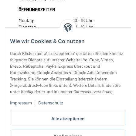
ÖFFNUNGSZEITEN
Montag:
10 - 16 Uhr
Dienstag:
10 - 16 Uhr
Mittwoch:
10 - 18 Uhr
Donnerstag:
10 - 18 Uhr
Wie wir Cookies & Co nutzen
Freitag:
10 - 18 Uhr
Durch Klicken auf „Alle akzeptieren“ gestatten Sie den Einsatz
Samstag:
10 - 14 Uhr
folgender Dienste auf unserer Website: YouTube, Vimeo,
Unser Service
Brevo, ReCaptcha, PayPal Express Checkout und
Ratenzahlung, Google Analytics 4, Google Ads Conversion
Tracking. Sie können die Einstellung jederzeit ändern
Rechtliches
(Fingerabdruck-Icon links unten). Weitere Details finden Sie
unter
Konfigurieren
und in unserer
Datenschutzerklärung
.
Impressum
|
Datenschutz
Alle akzeptieren