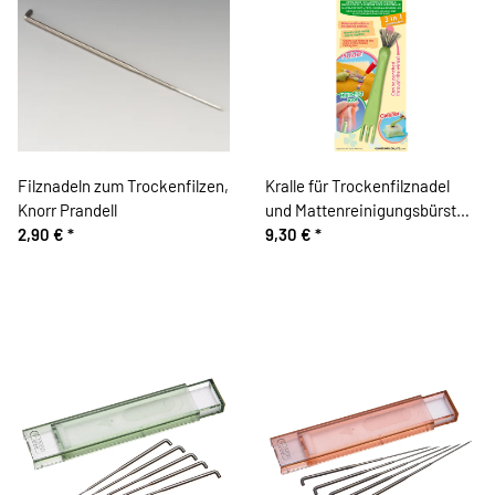
Filznadeln zum Trockenfilzen,
Kralle für Trockenfilznadel
Knorr Prandell
und Mattenreinigungsbürste,
2,90 €
*
Clover
9,30 €
*