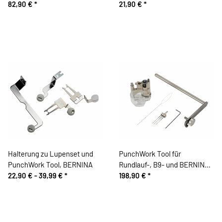
82,90 €
*
21,90 €
*
Halterung zu Lupenset und
PunchWork Tool für
PunchWork Tool, BERNINA
Rundlauf-, B9- und BERNINA-
22,90 € -
39,99 €
*
Greifer
198,90 €
*