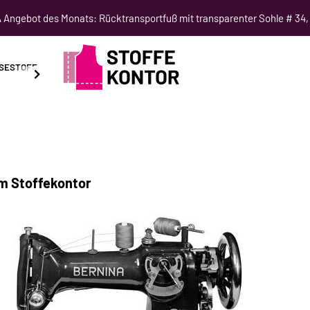
Angebot des Monats: Rücktransportfuß mit transparenter Sohle # 34,
SESTOFF
SCHNITTMUSTER
NÄHKURSE
SALE
im Stoffekontor