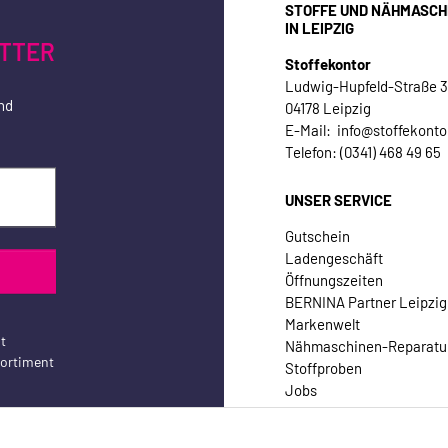
STOFFE UND NÄHMASCH
IN LEIPZIG
TTER
Stoffekontor
Ludwig-Hupfeld-Straße 
nd
04178 Leipzig
E-Mail: info@stoffekonto
Telefon: (0341) 468 49 65
UNSER SERVICE
Gutschein
Ladengeschäft
Öffnungszeiten
BERNINA Partner Leipzig
Markenwelt
t
Nähmaschinen-Reparatu
sortiment
Stoffproben
Jobs
Kontakt