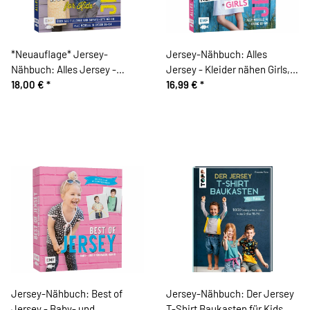
*Neuauflage* Jersey-
Jersey-Nähbuch: Alles
Nähbuch: Alles Jersey -
Jersey - Kleider nähen Girls,
Hoodies for Kids, EMF
18,00 €
*
EMF
16,99 €
*
Jersey-Nähbuch: Best of
Jersey-Nähbuch: Der Jersey
Jersey - Baby- und
T-Shirt Baukasten für Kids,