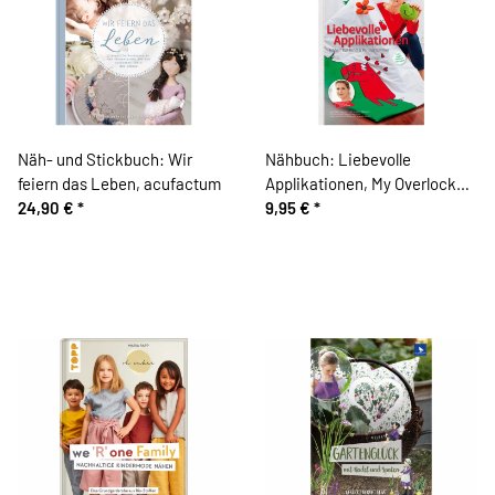
Näh- und Stickbuch: Wir
Nähbuch: Liebevolle
feiern das Leben, acufactum
Applikationen, My Overlock
24,90 €
*
Verlag
9,95 €
*