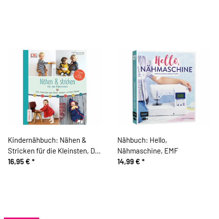
Kindernähbuch: Nähen &
Nähbuch: Hello,
Stricken für die Kleinsten, DK
Nähmaschine, EMF
Verlag
16,95 €
*
14,99 €
*