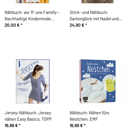
Nähbuch: we ´R´ one Familiy -
Stick- und Nähbuch:
Nachhaltige Kindermode
Gartenglück mit Nadel und
nähen, TOPP
20,00 €
*
Spaten, acufactum
24,90 €
*
Jersey-Nähbuch: Jersey
Nähbuch: Nähen fürs
nähen Easy Basics, TOPP
Nestchen, EMF
16,99 €
*
16,99 €
*