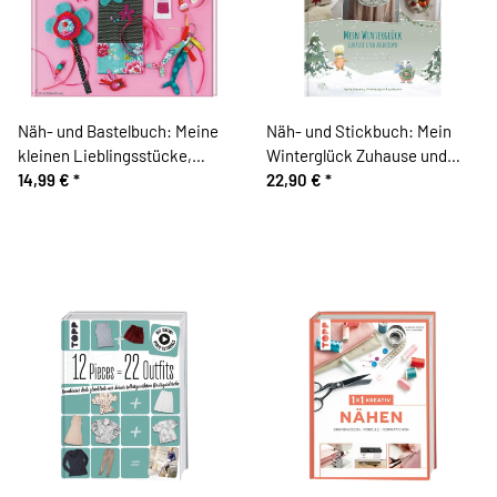
Näh- und Bastelbuch: Meine
Näh- und Stickbuch: Mein
kleinen Lieblingsstücke,
Winterglück Zuhause und
TOPP
14,99 €
*
Anderswo, Acufactum
22,90 €
*