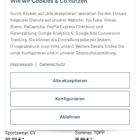
Wie wir Cookies & Co nutzen
Durch Klicken auf „Alle akzeptieren“ gestatten Sie den Einsatz
Nähbuch: Einfach Kleidung
Nähbuch: Mini Me Nähen -
folgender Dienste auf unserer Website: YouTube, Vimeo,
Ändern, Haupt
Partnerlooks für Mama und
Brevo, ReCaptcha, PayPal Express Checkout und
29,90 €
*
mich, EMF
14,99 €
*
Ratenzahlung, Google Analytics 4, Google Ads Conversion
Tracking. Sie können die Einstellung jederzeit ändern
(Fingerabdruck-Icon links unten). Weitere Details finden Sie
unter
Konfigurieren
und in unserer
Datenschutzerklärung
.
Impressum
|
Datenschutz
Alle akzeptieren
Konfigurieren
Ablehnen
Nähbuch: Näh dir deine
Nähbuch: Näh dir den
Sportswear, CV
Sommer, TOPP
20,00 €
*
16,99 €
*