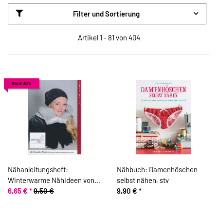
Filter und Sortierung
Artikel 1 - 81 von 404
SALE 30%
Nähanleitungsheft:
Nähbuch: Damenhöschen
Winterwarme Nähideen von
selbst nähen, stv
Zwischenmass
6,65 €
*
9,50 €
9,90 €
*