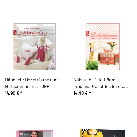
Nähbuch: Dekoträume aus
Nähbuch: Dekoträume
Mittsommerland, TOPP
Liebevoll Genähtes für die
14,90 €
*
ganze Wohnung, TOPP
14,90 €
*