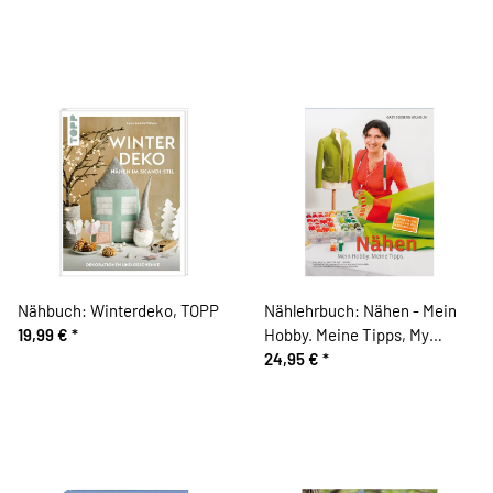
Nähbuch: Winterdeko, TOPP
Nählehrbuch: Nähen - Mein
19,99 €
*
Hobby. Meine Tipps, My
Overlock Verlag
24,95 €
*