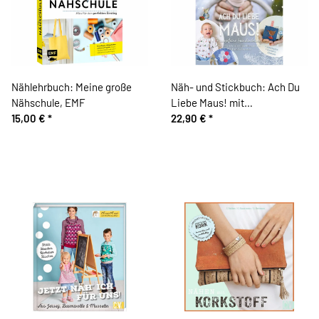
Nählehrbuch: Meine große
Näh- und Stickbuch: Ach Du
Nähschule, EMF
Liebe Maus! mit
15,00 €
*
Stickdateien-Download,
22,90 €
*
Acufactum