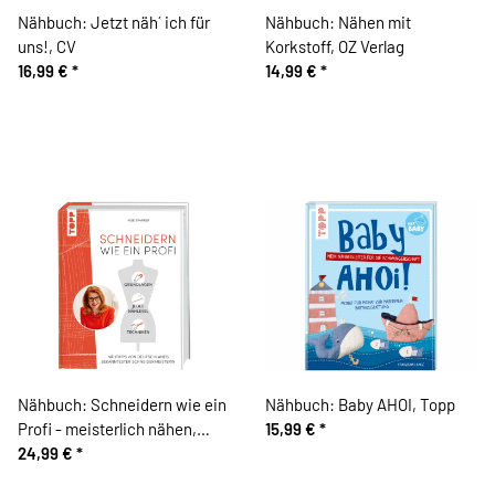
Nähbuch: Jetzt näh´ ich für
Nähbuch: Nähen mit
uns!, CV
Korkstoff, OZ Verlag
16,99 €
*
14,99 €
*
Nähbuch: Schneidern wie ein
Nähbuch: Baby AHOI, Topp
Profi - meisterlich nähen,
15,99 €
*
Topp
24,99 €
*