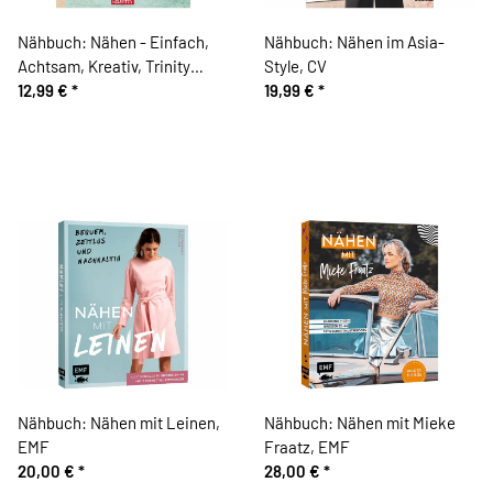
Nähbuch: Nähen - Einfach,
Nähbuch: Nähen im Asia-
Achtsam, Kreativ, Trinity
Style, CV
Kreativ
12,99 €
*
19,99 €
*
Nähbuch: Nähen mit Leinen,
Nähbuch: Nähen mit Mieke
EMF
Fraatz, EMF
20,00 €
*
28,00 €
*