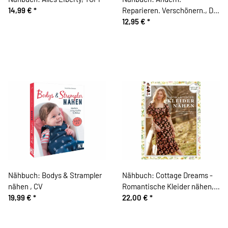
14,99 €
*
Reparieren. Verschönern., DK
Verlag
12,95 €
*
Nähbuch: Bodys & Strampler
Nähbuch: Cottage Dreams -
nähen , CV
Romantische Kleider nähen,
19,99 €
*
TOPP
22,00 €
*