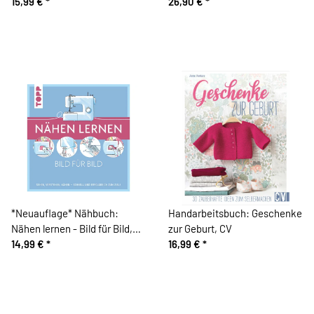
15,99 €
*
26,90 €
*
*Neuauflage* Nähbuch:
Handarbeitsbuch: Geschenke
Nähen lernen - Bild für Bild,
zur Geburt, CV
TOPP
14,99 €
*
16,99 €
*