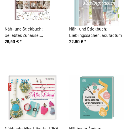
Näh- und Stickbuch:
Näh- und Stickbuch:
Geliebtes Zuhause,
Lieblingssachen, acufactum
Acufactum
26,90 €
*
22,90 €
*
Nähbuch: Alles Liberty, TOPP
Nähbuch: Ändern.