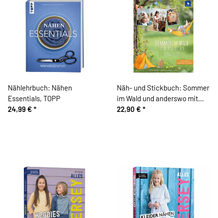
Nählehrbuch: Nähen
Näh- und Stickbuch: Sommer
Essentials, TOPP
im Wald und anderswo mit
24,99 €
*
Stickdateien-Download,
22,90 €
*
Acufactum