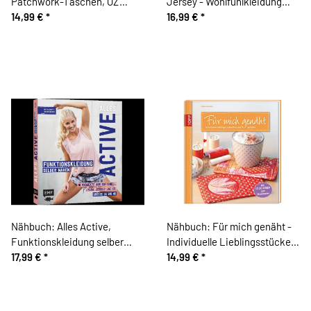
Patchwork-Taschen, OZ
Jersey - Wohlfühlkleidung
Verlag
14,99 €
*
Nähen, EMF
16,99 €
*
Nähbuch: Alles Active,
Nähbuch: Für mich genäht -
Funktionskleidung selber
Individuelle Lieblingsstücke,
nähen, EMF
17,99 €
*
TOPP
14,99 €
*