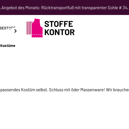
Angebot des Monats: Rücktransportfuß mit transparenter Sohle # 34,
SESTOFF
SCHNITTMUSTER
NÄHKURSE
SALE
r Kostüme
nd passendes Kostüm selbst. Schluss mit öder Massenware! Wir brauc