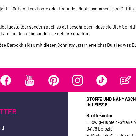
kt – für Familien, Paare oder Freunde. Plant zusammen Eure Outfits, w
exibel gestaltbar sondern auch so gut beschrieben, dass sie Dich Schrit
kate die Dir ein besonderes Erlebnis schaffen.
öse Barockkleider, mit diesen Schnittmustern erreichst Du alles was D
STOFFE UND NÄHMASCH
IN LEIPZIG
TTER
Stoffekontor
Ludwig-Hupfeld-Straße 
nd
04178 Leipzig
E-Mail: info@stoffekonto