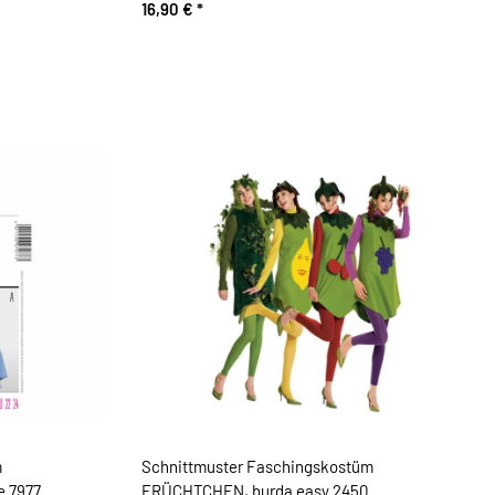
2415
16,90 €
*
m
Schnittmuster Faschingskostüm
e 7977
FRÜCHTCHEN, burda easy 2450