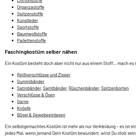
Chiffonstoffe
Organzastoffe
Spitzenstoffe
Kunstleder
Sportstoffe
Baumwollstoffe
Pailettenstoffe
Faschingkostüm selber nähen
Ein Kostüm besteht doch aber nicht nur aus einem Stoff… mach es n
Reißverschlüsse und Zipper
Gummibänder
Satinbänder
,
Samtbänder
,
Rüschenbänder
,
Spitzenborten
Verschlüsse & Ösen
Garne
Knöpfe
Bügel & Gewebeeinlagen
Ein selbstgemachtes Kostüm ist mehr als nur Verkleidung – es ist ein
jedes Mal, wenn jemand Dein Kostüm bewundert, wirst Du stolz sein