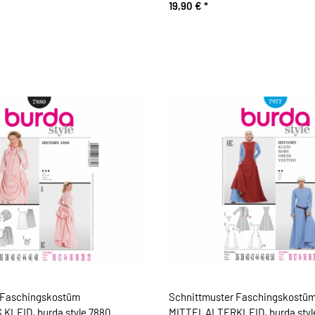
19,90 €
*
 Faschingskostüm
Schnittmuster Faschingskostü
KLEID, burda style 7880
MITTELALTERKLEID, burda styl