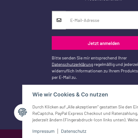
Jetzt anmelden
Bitte senden Sie mir entsprechend Ihrer
Datenschutzerklärung
regelmäßig und jederzei
widerruflich Informationen zu Ihrem Produkt
per E-Mail zu.
Wie wir Cookies & Co nutzen
Vertrag widerrufen
Durch Klicken auf „Alle akzeptieren“ gestatten Sie den 
ReCaptcha, PayPal Express Checkout und Ratenzahlung, G
jederzeit ändern (Fingerabdruck-Icon links unten). Weite
Impressum
|
Datenschutz
Google Analytics deaktivieren
Status: Opt-Out-Cookie ist nicht ge