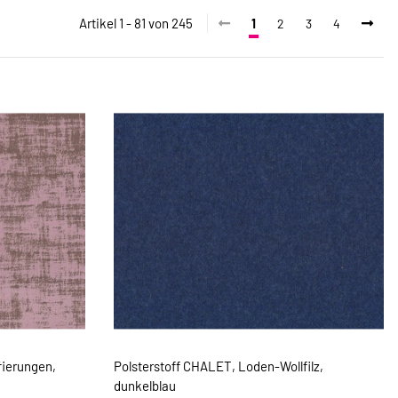
Artikel 1 - 81 von 245
1
2
3
4
ierungen,
Polsterstoff CHALET, Loden-Wollfilz,
dunkelblau