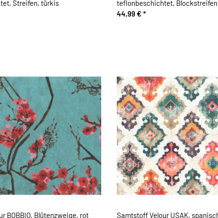
et, Streifen, türkis
teflonbeschichtet, Blockstreifen,
blau
44,99 €
*
ur BOBBIO, Blütenzweige, rot
Samtstoff Velour USAK, spanisc