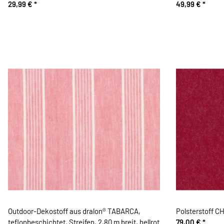
29,99 €
*
49,99 €
*
Outdoor-Dekostoff aus dralon® TABARCA,
Polsterstoff C
teflonbeschichtet, Streifen, 2,80 m breit, hellrot
79,00 €
*