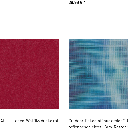
29,99 €
*
HALET, Loden-Wollfilz, dunkelrot
Outdoor-Dekostoff aus dralon® 
teflonbeschichtet, Karo-Raster, 