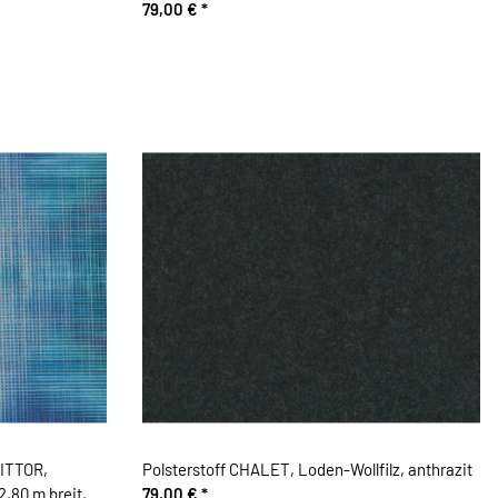
79,00 €
*
BITTOR,
Polsterstoff CHALET, Loden-Wollfilz, anthrazit
2,80 m breit,
79,00 €
*