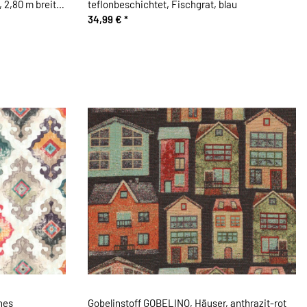
 2,80 m breit,
teflonbeschichtet, Fischgrat, blau
34,99 €
*
hes
Gobelinstoff GOBELINO, Häuser, anthrazit-rot