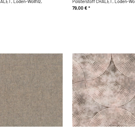
HALET, Loden-Wollfilz,
Polsterstoff CHALET, Loden-Woll
79,00 €
*