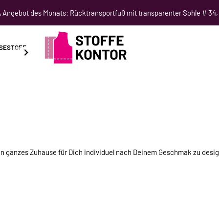
Angebot des Monats: Rücktransportfuß mit transparenter Sohle # 34,
SESTOFF
SCHNITTMUSTER
NÄHKURSE
SALE
 Dein ganzes Zuhause für Dich individuel nach Deinem Geschmak zu des