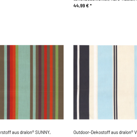
türkisblau
44,99 €
*
rstoff aus dralon® SUNNY,
Outdoor-Dekostoff aus dralon® 