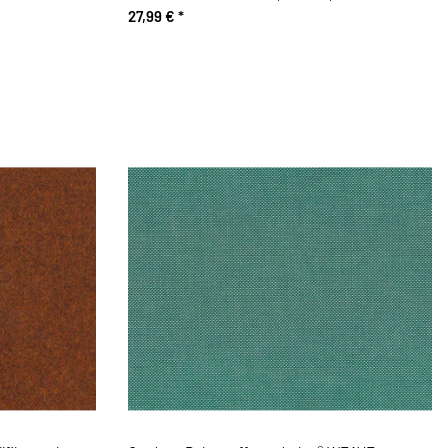
27,99 €
*