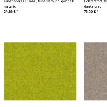
Kunstleder EDOUARD, feine Narbung, goldgelb
Polsterstoff C
metallic
dunkelgrau
24,99 €
*
79,00 €
*