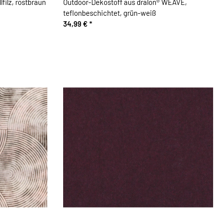
filz, rostbraun
Outdoor-Dekostoff aus dralon® WEAVE,
teflonbeschichtet, grün-weiß
34,99 €
*