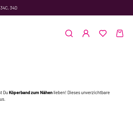
 34C, 34D
st Du
Köperband zum Nähen
lieben! Dieses unverzichtbare
us.