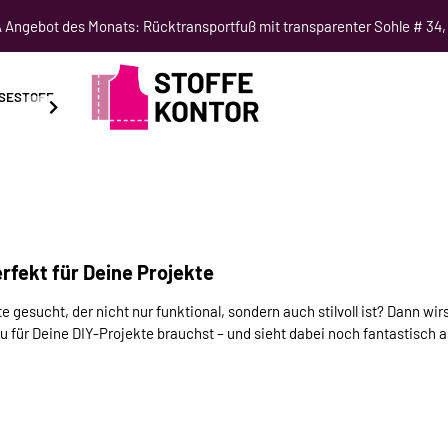
Angebot des Monats: Rücktransportfuß mit transparenter Sohle # 34,
SESTOFF
SCHNITTMUSTER
NÄHKURSE
SALE
rfekt für Deine Projekte
gesucht, der nicht nur funktional, sondern auch stilvoll ist? Dann wir
Du für Deine DIY-Projekte brauchst – und sieht dabei noch fantastisch a