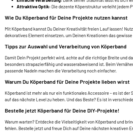
Einfache Verarbeitung:
Dank seiner Stabilität lässt es sich l
Attraktive Optik:
Die dezente Köperstruktur verleiht jedem 
Wie Du Köperband für Deine Projekte nutzen kannst
Mit Köperband kannst Du Deiner Kreativität freien Lauf lassen! Nut
dekoratives Element einsetzen, um Deinen Kreationen das gewisse Etw
Tipps zur Auswahl und Verarbeitung von Köperband
Damit Dein Projekt perfekt wird, achte auf die richtige Breite und
besonders strapazierfähig und wasserabweisend ist. Beim Vernähen
passende Nadeln machen die Verarbeitung noch einfacher.
Warum Du Köperband für Deine Projekte lieben wirst
Köperband ist mehr als nur ein funktionales Accessoire – es ist der 
auf das nächste Level zu heben. Und das Beste? Es ist in verschiede
Bestelle jetzt Köperband für Deine DIY-Projekte!
Warum warten? Entdecke die Vielseitigkeit von Köperband und bring
fehlen. Bestelle jetzt und freue Dich auf Deine nächsten kreativen Er