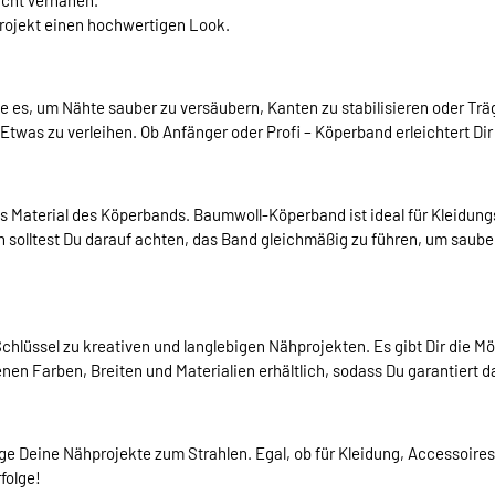
eicht vernähen.
Projekt einen hochwertigen Look.
ze es, um Nähte sauber zu versäubern, Kanten zu stabilisieren oder Trä
as zu verleihen. Ob Anfänger oder Profi – Köperband erleichtert Dir d
 das Material des Köperbands. Baumwoll-Köperband ist ideal für Kleid
 solltest Du darauf achten, das Band gleichmäßig zu führen, um saub
Schlüssel zu kreativen und langlebigen Nähprojekten. Es gibt Dir die Mö
nen Farben, Breiten und Materialien erhältlich, sodass Du garantiert 
e Deine Nähprojekte zum Strahlen. Egal, ob für Kleidung, Accessoires
folge!