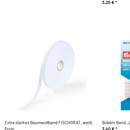
3,20 €
*
Extra starkes Baumwollband FISCHGRAT, weiß,
Bobbin Band, 
Prym
3,40 €
*