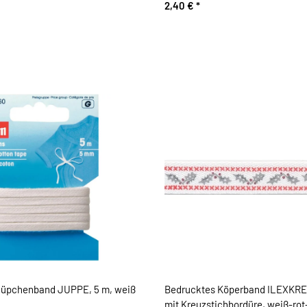
2,40 €
*
Jüpchenband JUPPE, 5 m, weiß
Bedrucktes Köperband ILEXKREU
mit Kreuzstichbordüre, weiß-rot