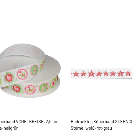
perband VOGELKREISE, 2,5 cm
Bedrucktes Köperband STERNCH
a-hellgrün
Sterne, weiß-rot-grau