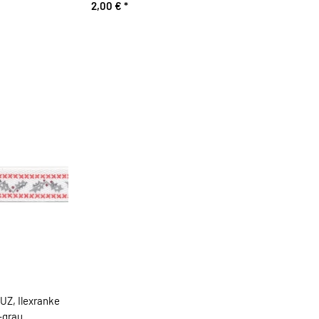
2,00 €
*
Z, Ilexranke
-grau