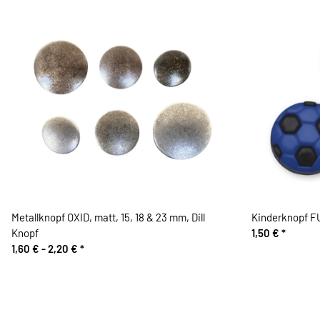
Metallknopf OXID, matt, 15, 18 & 23 mm, Dill
Kinderknopf 
Knopf
1,50 €
*
1,60 € -
2,20 €
*