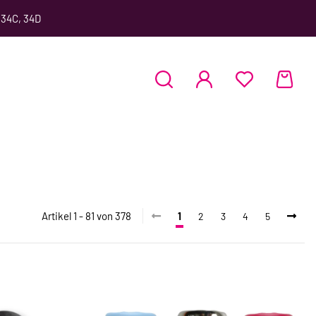
 34C, 34D
Artikel 1 - 81 von 378
1
2
3
4
5