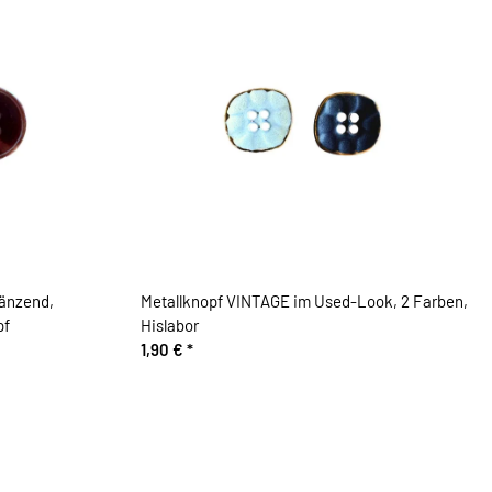
änzend,
Metallknopf VINTAGE im Used-Look, 2 Farben,
pf
Hislabor
1,90 €
*