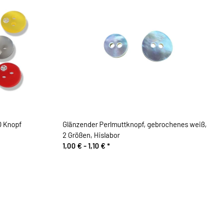
O Knopf
Glänzender Perlmuttknopf, gebrochenes weiß,
2 Größen, Hislabor
1,00 € -
1,10 €
*