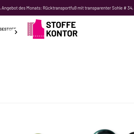
Angebot des Monats: Rücktransportfuß mit transparenter Sohle # 34,
SESTOFF
SCHNITTMUSTER
NÄHKURSE
SALE