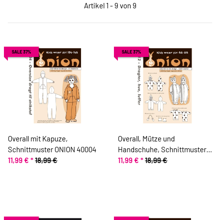
Artikel 1 - 9 von 9
SALE 37%
SALE 37%
Overall mit Kapuze,
Overall, Mütze und
Schnittmuster ONION 40004
Handschuhe, Schnittmuster
11,99 €
*
18,99 €
ONION 10012
11,99 €
*
18,99 €