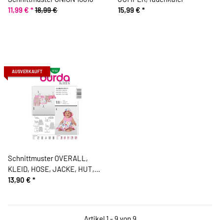
11,99 €
*
18,99 €
15,99 €
*
AUSVERKAUFT
Schnittmuster OVERALL,
KLEID, HOSE, JACKE, HUT,
burda kids 9712
13,90 €
*
Artikel 1 - 9 von 9