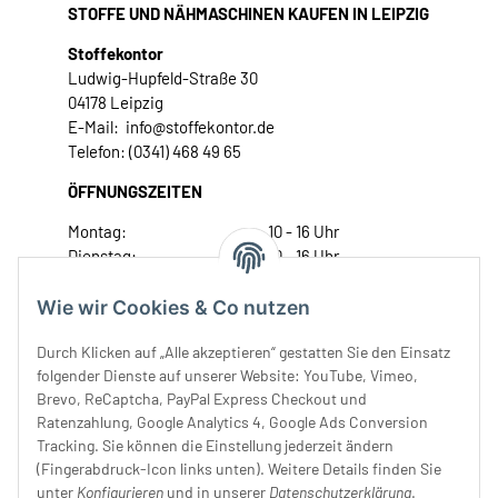
STOFFE UND NÄHMASCHINEN KAUFEN IN LEIPZIG
Stoffekontor
Ludwig-Hupfeld-Straße 30
04178 Leipzig
E-Mail: info@stoffekontor.de
Telefon: (0341) 468 49 65
ÖFFNUNGSZEITEN
Montag:
10 - 16 Uhr
Dienstag:
10 - 16 Uhr
Mittwoch:
10 - 18 Uhr
Donnerstag:
10 - 18 Uhr
Wie wir Cookies & Co nutzen
Freitag:
10 - 18 Uhr
Durch Klicken auf „Alle akzeptieren“ gestatten Sie den Einsatz
Samstag:
10 - 14 Uhr
folgender Dienste auf unserer Website: YouTube, Vimeo,
Unser Service
Brevo, ReCaptcha, PayPal Express Checkout und
Ratenzahlung, Google Analytics 4, Google Ads Conversion
Tracking. Sie können die Einstellung jederzeit ändern
Rechtliches
(Fingerabdruck-Icon links unten). Weitere Details finden Sie
unter
Konfigurieren
und in unserer
Datenschutzerklärung
.