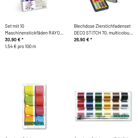
Set mit 10
Blechdose Zierstichfadenset
Maschinenstickfäden RAYON
DECO STITCH 70, multicolour,
40, rosa-lila, Gütermann
30,90 €
*
8 Garne, Gütermann
26,90 €
*
1,54 € pro 100 m