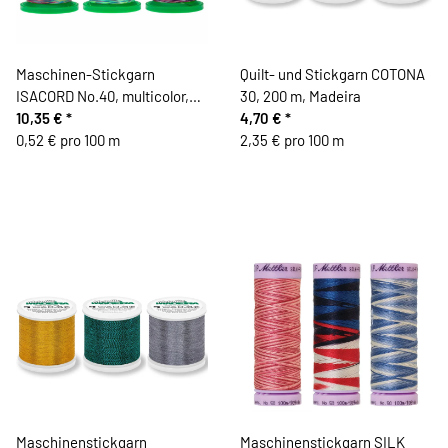
Maschinen-Stickgarn
Quilt- und Stickgarn COTONA
ISACORD No.40, multicolor,
30, 200 m, Madeira
Mettler
10,35 €
*
4,70 €
*
0,52 € pro 100 m
2,35 € pro 100 m
Maschinenstickgarn
Maschinenstickgarn SILK