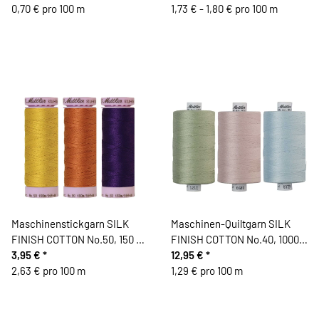
0,70 € pro 100 m
1,73 € - 1,80 € pro 100 m
Maschinenstickgarn SILK
Maschinen-Quiltgarn SILK
FINISH COTTON No.50, 150 m,
FINISH COTTON No.40, 1000
Mettler
3,95 €
*
m, Mettler
12,95 €
*
2,63 € pro 100 m
1,29 € pro 100 m