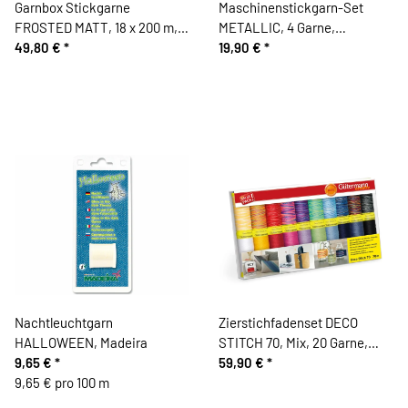
Garnbox Stickgarne
Maschinenstickgarn-Set
FROSTED MATT, 18 x 200 m,
METALLIC, 4 Garne,
Madeira
49,80 €
*
Gütermann
19,90 €
*
Nachtleuchtgarn
Zierstichfadenset DECO
HALLOWEEN, Madeira
STITCH 70, Mix, 20 Garne,
9,65 €
*
Gütermann
59,90 €
*
9,65 € pro 100 m