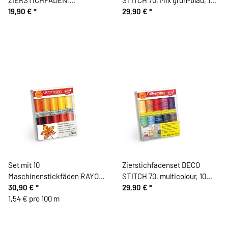
Knopflochseide, 7 Garne,
19,90 €
*
Garne, Gütermann
29,90 €
*
Gütermann
Set mit 10
Zierstichfadenset DECO
Maschinenstickfäden RAYON
STITCH 70, multicolour, 10
40, gelb-orange, Gütermann
30,90 €
*
Garne, Gütermann
29,90 €
*
1,54 € pro 100 m