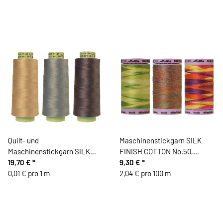
Quilt- und
Maschinenstickgarn SILK
Maschinenstickgarn SILK
FINISH COTTON No.50,
FINISH COTTON No.60, 2743
19,70 €
*
multicolor, 457 m, Mettler
9,30 €
*
m, Mettler
0,01 € pro 1 m
2,04 € pro 100 m