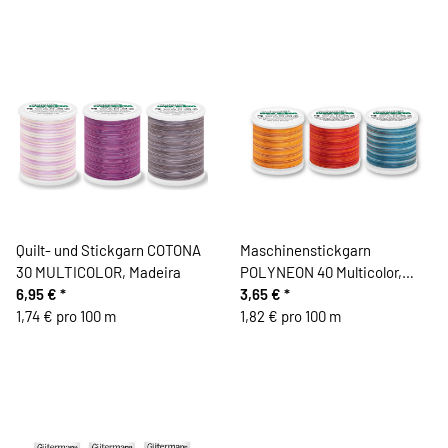
Quilt- und Stickgarn COTONA
Maschinenstickgarn
30 MULTICOLOR, Madeira
POLYNEON 40 Multicolor,
6,95 €
*
Madeira
3,65 €
*
1,74 € pro 100 m
1,82 € pro 100 m