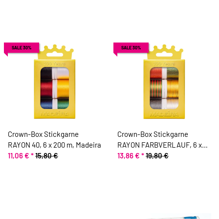
SALE 30%
SALE 30%
Crown-Box Stickgarne
Crown-Box Stickgarne
RAYON 40, 6 x 200 m, Madeira
RAYON FARBVERLAUF, 6 x
11,06 €
*
15,80 €
200 m, Madeira
13,86 €
*
19,80 €