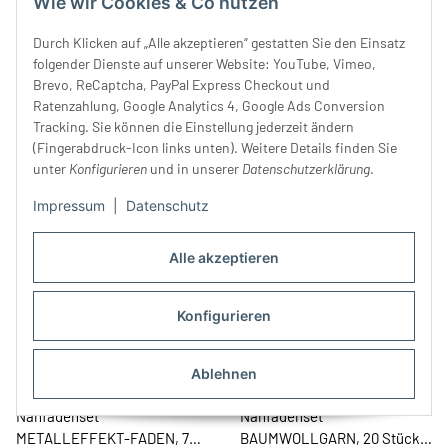
Wie wir Cookies & Co nutzen
Durch Klicken auf „Alle akzeptieren“ gestatten Sie den Einsatz
folgender Dienste auf unserer Website: YouTube, Vimeo,
Holzschatulle Stickgarne
Nähfadenset
Brevo, ReCaptcha, PayPal Express Checkout und
RAYON, 194 x 200 m, Madeira
BAUMWOLLGARN, grün-blau,
Ratenzahlung, Google Analytics 4, Google Ads Conversion
499,00 €
*
Gütermann
27,90 €
*
Tracking. Sie können die Einstellung jederzeit ändern
(Fingerabdruck-Icon links unten). Weitere Details finden Sie
unter
Konfigurieren
und in unserer
Datenschutzerklärung
.
Impressum
|
Datenschutz
AUSVERKAUFT
Alle akzeptieren
Konfigurieren
Ablehnen
Nähfadenset
Nähfadenset
METALLEFFEKT-FADEN, 7
BAUMWOLLGARN, 20 Stück,