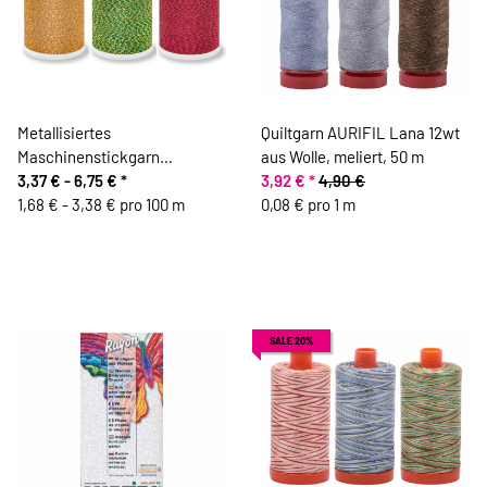
Metallisiertes
Quiltgarn AURIFIL Lana 12wt
Maschinenstickgarn
aus Wolle, meliert, 50 m
GLAMOUR 12, Madeira
3,37 € -
6,75 €
*
3,92 €
*
4,90 €
1,68 € - 3,38 € pro 100 m
0,08 € pro 1 m
SALE 20%