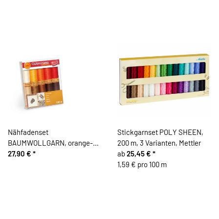
Nähfadenset
Stickgarnset POLY SHEEN,
BAUMWOLLGARN, orange-
200 m, 3 Varianten, Mettler
braun, Gütermann
27,90 €
*
ab
25,45 €
*
1,59 € pro 100 m