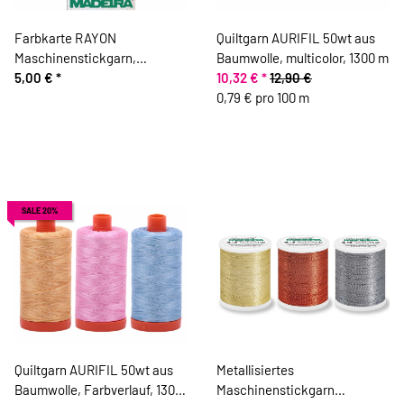
Farbkarte RAYON
Quiltgarn AURIFIL 50wt aus
Maschinenstickgarn,
Baumwolle, multicolor, 1300 m
gedruckt, Madeira
5,00 €
*
10,32 €
*
12,90 €
0,79 € pro 100 m
SALE 20%
Quiltgarn AURIFIL 50wt aus
Metallisiertes
Baumwolle, Farbverlauf, 1300
Maschinenstickgarn