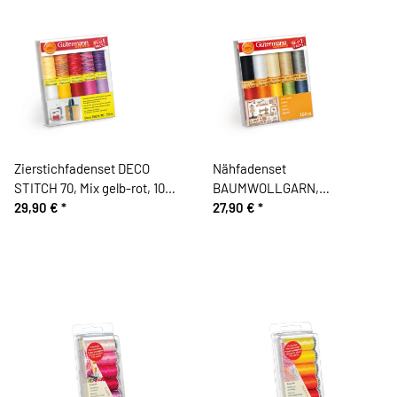
Zierstichfadenset DECO
Nähfadenset
STITCH 70, Mix gelb-rot, 10
BAUMWOLLGARN,
Garne, Gütermann
29,90 €
*
Grundfarben mit natur,
27,90 €
*
Gütermann