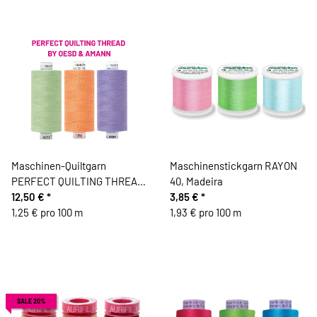
Maschinen-Quiltgarn
Maschinenstickgarn RAYON
PERFECT QUILTING THREAD
40, Madeira
No.120, 1000 m, OESD
12,50 €
*
3,85 €
*
1,25 € pro 100 m
1,93 € pro 100 m
SALE 20%