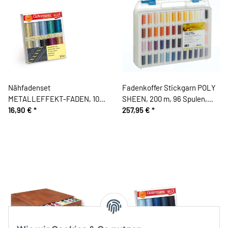
Nähfadenset
Fadenkoffer Stickgarn POLY
METALLEFFEKT-FADEN, 10
SHEEN, 200 m, 96 Spulen,
Garne, Gütermann
16,90 €
*
Mettler
257,95 €
*