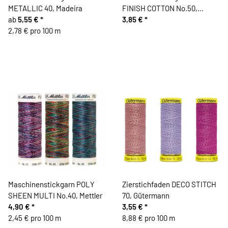
METALLIC 40, Madeira
FINISH COTTON No.50,
ab
5,55 €
*
multicolor, 100 m, Mettler
3,85 €
*
2,78 € pro 100 m
Maschinenstickgarn POLY
Zierstichfaden DECO STITCH
SHEEN MULTI No.40, Mettler
70, Gütermann
4,90 €
*
3,55 €
*
2,45 € pro 100 m
8,88 € pro 100 m