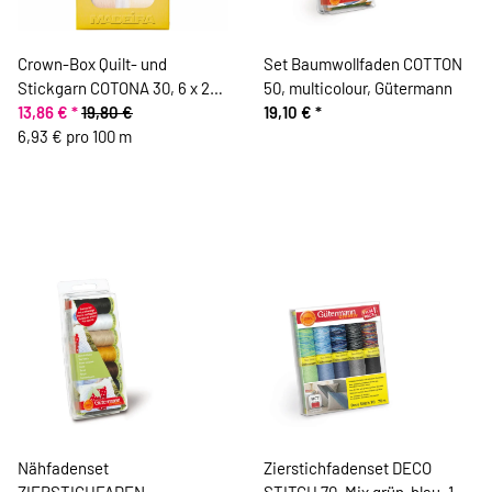
Crown-Box Quilt- und
Set Baumwollfaden COTTON
Stickgarn COTONA 30, 6 x 200
50, multicolour, Gütermann
m, Madeira
13,86 €
*
19,80 €
19,10 €
*
6,93 € pro 100 m
Nähfadenset
Zierstichfadenset DECO
ZIERSTICHFADEN,
STITCH 70, Mix grün-blau, 10