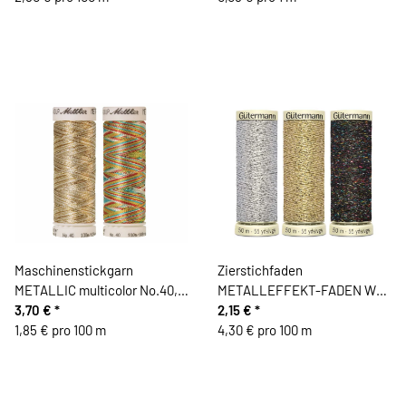
Maschinenstickgarn
Zierstichfaden
METALLIC multicolor No.40,
METALLEFFEKT-FADEN W
Mettler
3,70 €
*
331, Gütermann
2,15 €
*
1,85 € pro 100 m
4,30 € pro 100 m