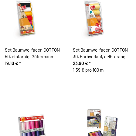
Set Baumwollfaden COTTON
Set Baumwollfaden COTTON
50, einfarbig, Gütermann
30, Farbverlauf, gelb-orange,
19,10 €
*
Gütermann
23,90 €
*
1,59 € pro 100 m