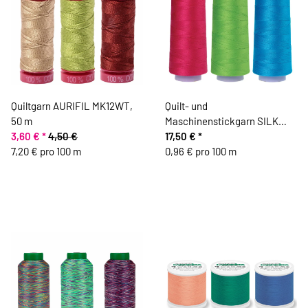
Quiltgarn AURIFIL MK12WT,
Quilt- und
50 m
Maschinenstickgarn SILK
3,60 €
*
4,50 €
FINISH COTTON No.50, 1829
17,50 €
*
7,20 € pro 100 m
m, Mettler
0,96 € pro 100 m