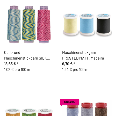
Quilt- und
Maschinenstickgarn
Maschinenstickgarn SILK
FROSTED MATT, Madeira
FINISH COTTON No.50,
18,65 €
*
6,70 €
*
multicolor, 1829 m, Mettler
1,02 € pro 100 m
1,34 € pro 100 m
SALE 20%