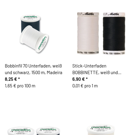
Bobbinfil 70 Unterfaden, weiß
Stick-Unterfaden
und schwarz, 1500 m, Madeira
BOBBINETTE, weiß und
8,25 €
*
schwarz, Mettler
6,90 €
*
1,65 € pro 100 m
0,01 € pro 1 m