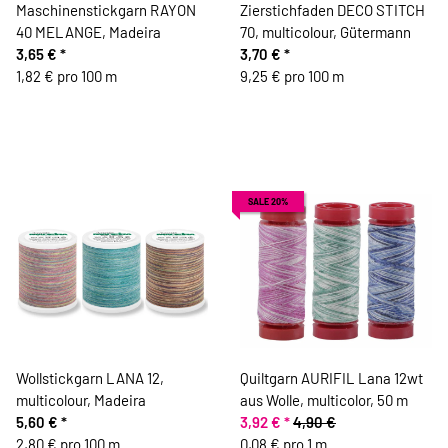
Maschinenstickgarn RAYON
Zierstichfaden DECO STITCH
40 MELANGE, Madeira
70, multicolour, Gütermann
3,65 €
*
3,70 €
*
1,82 € pro 100 m
9,25 € pro 100 m
SALE 20%
Wollstickgarn LANA 12,
Quiltgarn AURIFIL Lana 12wt
multicolour, Madeira
aus Wolle, multicolor, 50 m
5,60 €
*
3,92 €
*
4,90 €
2,80 € pro 100 m
0,08 € pro 1 m