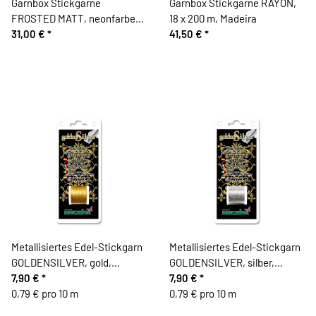
Garnbox Stickgarne
Garnbox Stickgarne RAYON,
FROSTED MATT, neonfarben,
18 x 200 m, Madeira
8 x 200 m, Madeira
31,00 €
*
41,50 €
*
Metallisiertes Edel-Stickgarn
Metallisiertes Edel-Stickgarn
GOLDENSILVER, gold,
GOLDENSILVER, silber,
Madeira
7,90 €
*
Madeira
7,90 €
*
0,79 € pro 10 m
0,79 € pro 10 m