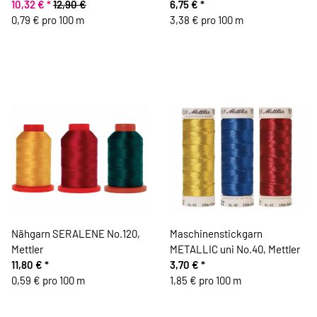
m
10,32 €
*
12,90 €
GLAMOUR 20, Madeira
6,75 €
*
0,79 € pro 100 m
3,38 € pro 100 m
Nähgarn SERALENE No.120,
Maschinenstickgarn
Mettler
METALLIC uni No.40, Mettler
11,80 €
*
3,70 €
*
0,59 € pro 100 m
1,85 € pro 100 m