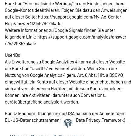
Funktion "Personalisierte Werbung" in den Einstellungen Ihres
Google-Kontos deaktivieren. Folgen Sie dazu den Anweisungen
auf dieser Seite:
https://support.google.com
/My-Ad-Center-
Help
/answer
/12155764
?hl=de
Weitere Informationen zu Google Signals finden Sie unter
folgendem Link:
https://support.google.com
/analytics
/answer
/7532985
?hl=de
UserIDs
Als Erweiterung zu Google Analytics 4 kann auf dieser Website
die Funktion "UserIDs" verwendet werden. Wenn Sie in die
Nutzung von Google Analytics 4 gem. Art. 6 Abs. 1 lit. a DSGVO
eingewilligt, ein Konto auf dieser Website eingerichtet haben und
sich auf verschiedenen Geräten mit diesem Konto anmelden,
können Ihre Aktivitäten, darunter auch Conversions,
geräteübergreifend analysiert werden.
Für Datenübermittlungen in die USA hat sich der Anbieter dem
EU-US-Datenschutzrahmen (EU-US Data Privacy Framework)
angeschlossen, das auf Basis eines
Angemessenheitsbeschlusses der Europäischen Kommission die