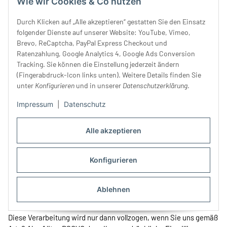
Wie wir Cookies & Co nutzen
Einhaltung des europäischen Datenschutzniveaus sicherstellt.
Durch Klicken auf „Alle akzeptieren“ gestatten Sie den Einsatz
11.2
Google Tag Manager
folgender Dienste auf unserer Website: YouTube, Vimeo,
Brevo, ReCaptcha, PayPal Express Checkout und
Diese Website nutzt den „Google Tag Manager“, einen Dienst des
Ratenzahlung, Google Analytics 4, Google Ads Conversion
folgenden Anbieters: Google Ireland Limited, Gordon House,
Tracking. Sie können die Einstellung jederzeit ändern
Barrow Street, Dublin 4, Irland (nachfolgend: „Google“).
(Fingerabdruck-Icon links unten). Weitere Details finden Sie
unter
Konfigurieren
und in unserer
Datenschutzerklärung
.
Der Google Tag Manager bietet eine technische Grundlage dafür,
diverse Webanwendungen, darunter auch Tracking- und
Impressum
|
Datenschutz
Analysedienste, zu bündeln und über eine einheitliche
Benutzeroberfläche kalibrieren, steuern und an Bedingungen
Alle akzeptieren
knüpfen zu können. Der Google Tag Manager selbst speichert
keine Informationen auf Nutzerendgeräten oder liest diese aus.
Auch nimmt der Dienst keine eigenständigen Datenanalysen vor.
Konfigurieren
Allerdings wird durch den Google Tag Manager bei Seitenaufruf
Ihre IP-Adresse an Google übertragen und dort gegebenenfalls
gespeichert. Auch eine Übermittlung an Server von Google LLC.
Ablehnen
In den USA ist möglich.
Diese Verarbeitung wird nur dann vollzogen, wenn Sie uns gemäß