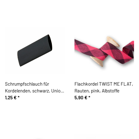
Schrumpfschlauch für
Flachkordel TWIST ME FLAT,
Kordelenden, schwarz, Union
Rauten, pink, Albstoffe
Knopf
1,25 €
*
5,90 €
*