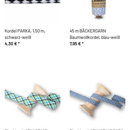
Kordel PARKA, 1,50 m,
45 m BÄCKERGARN
schwarz-weiß
Baumwollkordel, blau-weiß
4,30 €
*
7,95 €
*