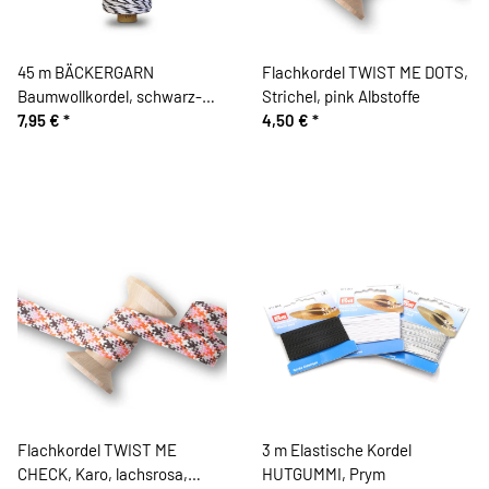
45 m BÄCKERGARN
Flachkordel TWIST ME DOTS,
Baumwollkordel, schwarz-
Strichel, pink Albstoffe
weiß
7,95 €
*
4,50 €
*
Flachkordel TWIST ME
3 m Elastische Kordel
CHECK, Karo, lachsrosa,
HUTGUMMI, Prym