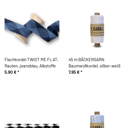
Flachkordel TWIST ME FLAT,
45 m BÄCKERGARN
Rauten, jeansblau, Albstoffe
Baumwollkordel, silber-weiß
5,90 €
*
7,95 €
*