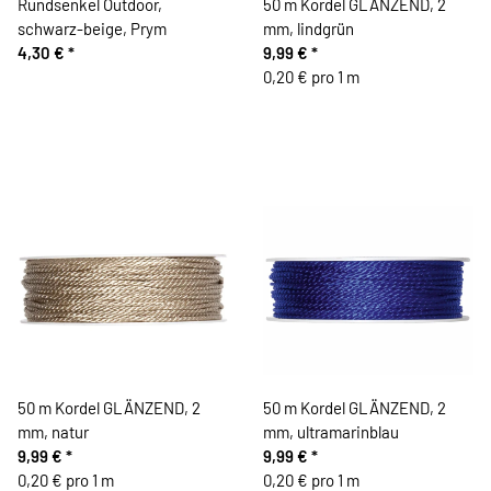
Rundsenkel Outdoor,
50 m Kordel GLÄNZEND, 2
schwarz-beige, Prym
mm, lindgrün
4,30 €
*
9,99 €
*
0,20 € pro 1 m
50 m Kordel GLÄNZEND, 2
50 m Kordel GLÄNZEND, 2
mm, natur
mm, ultramarinblau
9,99 €
*
9,99 €
*
0,20 € pro 1 m
0,20 € pro 1 m