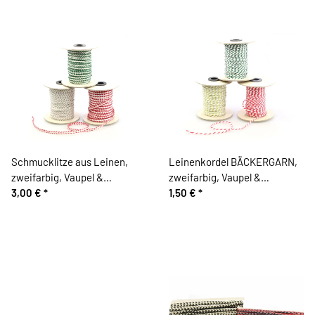
Schmucklitze aus Leinen,
Leinenkordel BÄCKERGARN,
zweifarbig, Vaupel &
zweifarbig, Vaupel &
Heilenbeck
3,00 €
*
Heilenbeck
1,50 €
*