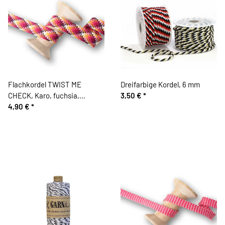
Flachkordel TWIST ME
Dreifarbige Kordel, 6 mm
CHECK, Karo, fuchsia,
3,50 €
*
Albstoffe
4,90 €
*