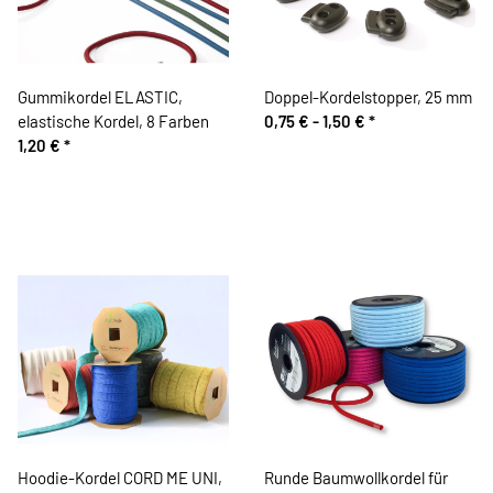
Gummikordel ELASTIC,
Doppel-Kordelstopper, 25 mm
elastische Kordel, 8 Farben
0,75 € -
1,50 €
*
1,20 €
*
Hoodie-Kordel CORD ME UNI,
Runde Baumwollkordel für