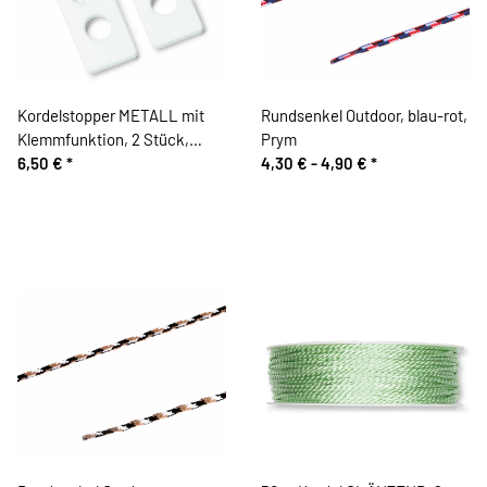
Kordelstopper METALL mit
Rundsenkel Outdoor, blau-rot,
Klemmfunktion, 2 Stück,
Prym
weiß, Prym
6,50 €
*
4,30 € -
4,90 €
*