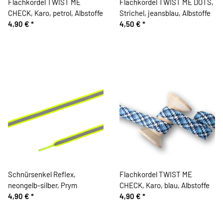
Flachkordel TWIST ME
Flachkordel TWIST ME DOTS,
CHECK, Karo, petrol, Albstoffe
Strichel, jeansblau, Albstoffe
4,90 €
*
4,50 €
*
Schnürsenkel Reflex,
Flachkordel TWIST ME
neongelb-silber, Prym
CHECK, Karo, blau, Albstoffe
4,90 €
*
4,90 €
*