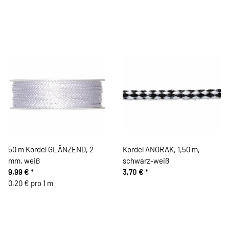
50 m Kordel GLÄNZEND, 2
Kordel ANORAK, 1,50 m,
mm, weiß
schwarz-weiß
9,99 €
*
3,70 €
*
0,20 € pro 1 m