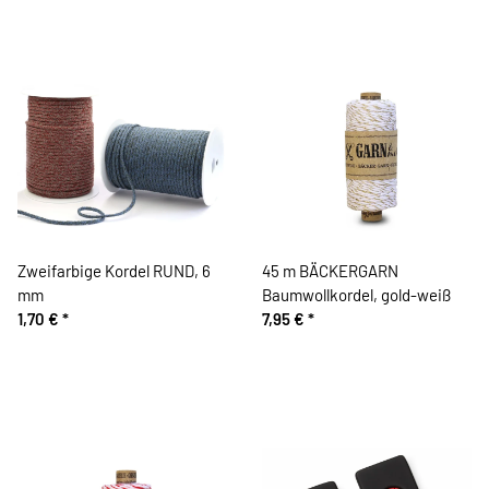
Zweifarbige Kordel RUND, 6
45 m BÄCKERGARN
mm
Baumwollkordel, gold-weiß
1,70 €
*
7,95 €
*