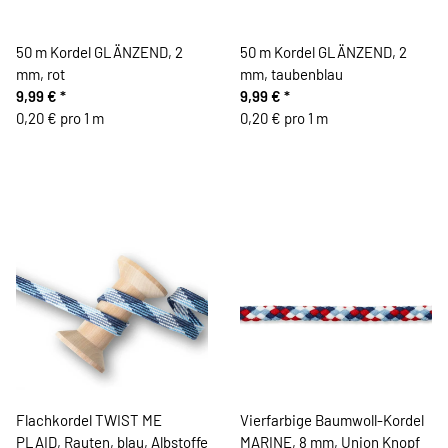
50 m Kordel GLÄNZEND, 2
50 m Kordel GLÄNZEND, 2
mm, rot
mm, taubenblau
9,99 €
*
9,99 €
*
0,20 € pro 1 m
0,20 € pro 1 m
Flachkordel TWIST ME
Vierfarbige Baumwoll-Kordel
PLAID, Rauten, blau, Albstoffe
MARINE, 8 mm, Union Knopf