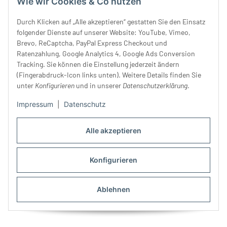
Wie wir Cookies & Co nutzen
Durch Klicken auf „Alle akzeptieren“ gestatten Sie den Einsatz
folgender Dienste auf unserer Website: YouTube, Vimeo,
Brevo, ReCaptcha, PayPal Express Checkout und
Ratenzahlung, Google Analytics 4, Google Ads Conversion
Tracking. Sie können die Einstellung jederzeit ändern
(Fingerabdruck-Icon links unten). Weitere Details finden Sie
unter
Konfigurieren
und in unserer
Datenschutzerklärung
.
Impressum
|
Datenschutz
Alle akzeptieren
50 m Kordel GLÄNZEND, 2
50 m Kordel GLÄNZEND, 2
Konfigurieren
mm, moosgrün
mm, weinrot
9,99 €
*
9,99 €
*
0,20 € pro 1 m
0,20 € pro 1 m
Ablehnen