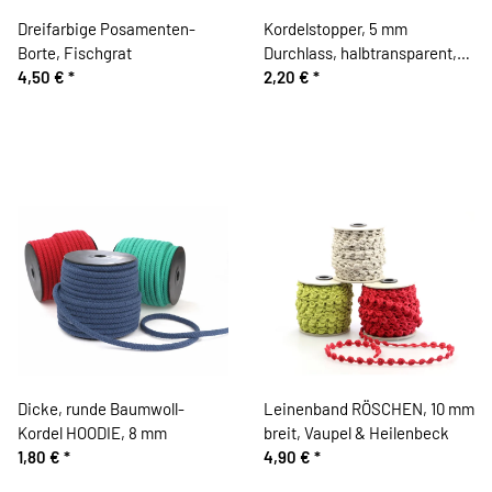
Dreifarbige Posamenten-
Kordelstopper, 5 mm
Borte, Fischgrat
Durchlass, halbtransparent,
4,50 €
*
Union Knopf
2,20 €
*
Dicke, runde Baumwoll-
Leinenband RÖSCHEN, 10 mm
Kordel HOODIE, 8 mm
breit, Vaupel & Heilenbeck
1,80 €
*
4,90 €
*