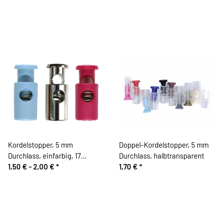
Kordelstopper, 5 mm
Doppel-Kordelstopper, 5 mm
Durchlass, einfarbig, 17
Durchlass, halbtransparent
Farben
1,50 € -
2,00 €
*
1,70 €
*