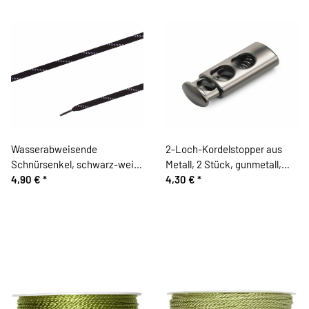
Wasserabweisende
2-Loch-Kordelstopper aus
Schnürsenkel, schwarz-weiß,
Metall, 2 Stück, gunmetall,
Prym
4,90 €
*
Prym
4,30 €
*