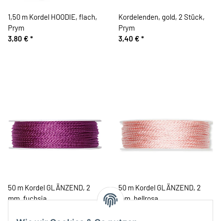
1,50 m Kordel HOODIE, flach,
Kordelenden, gold, 2 Stück,
Prym
Prym
3,80 €
*
3,40 €
*
50 m Kordel GLÄNZEND, 2
50 m Kordel GLÄNZEND, 2
mm, fuchsia
mm, hellrosa
9,99 €
*
9,99 €
*
0,20 € pro 1 m
0,20 € pro 1 m