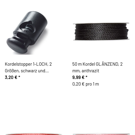
Kordelstopper 1-LOCH, 2
50 m Kordel GLÄNZEND, 2
Größen, schwarz und
mm, anthrazit
transparent
3,20 €
*
9,99 €
*
0,20 € pro 1 m