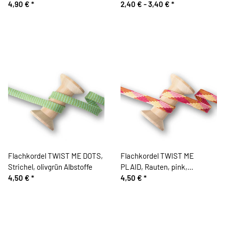
Albstoffe
4,90 €
*
2,40 € -
3,40 €
*
Flachkordel TWIST ME DOTS,
Flachkordel TWIST ME
Strichel, olivgrün Albstoffe
PLAID, Rauten, pink,
4,50 €
*
Albstoffe
4,50 €
*