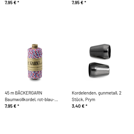
7,95 €
*
7,95 €
*
45 m BÄCKERGARN
Kordelenden, gunmetall, 2
Baumwollkordel, rot-blau-
Stück, Prym
weiß
7,95 €
*
3,40 €
*