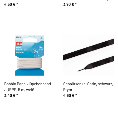
4,50 €
*
3,90 €
*
Bobbin Band, Jüpchenband
Schnürsenkel Satin, schwarz,
JUPPE, 5 m, weiß
Prym
3,40 €
*
4,90 €
*