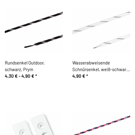
Rundsenkel Outdoor,
Wasserabweisende
schwarz, Prym
Schnürsenkel, weiß-schwarz,
4,30 € -
4,90 €
*
Prym
4,90 €
*