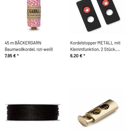
45 m BÄCKERGARN
Kordelstopper METALL mit
Baumwollkordel, rot-weiß
Klemmfunktion, 2 Stück,
7,95 €
*
schwarz, Prym
6,20 €
*