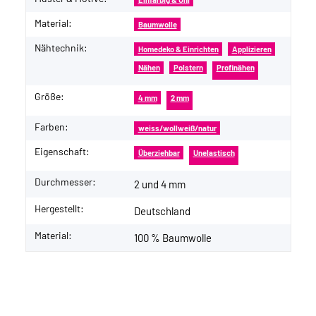
Material:
Baumwolle
Nähtechnik:
Homedeko & Einrichten
Applizieren
Nähen
Polstern
Profinähen
Größe:
4 mm
2 mm
Farben:
weiss/wollweiß/natur
Eigenschaft:
Überziehbar
Unelastisch
Durchmesser:
2 und 4 mm
Hergestellt:
Deutschland
Material:
100 % Baumwolle