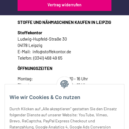
Vertrag widerrufen
STOFFE UND NÄHMASCHINEN KAUFEN IN LEIPZIG
Stoffekontor
Ludwig-Hupfeld-Straße 30
04178 Leipzig
E-Mail: info@stoffekontor.de
Telefon: (0341) 468 49 65
ÖFFNUNGSZEITEN
Montag:
10 - 16 Uhr
Dienstag:
10 - 16 Uhr
Mittwoch:
10 - 18 Uhr
Wie wir Cookies & Co nutzen
Donnerstag:
10 - 18 Uhr
Freitag:
10 - 18 Uhr
Durch Klicken auf „Alle akzeptieren“ gestatten Sie den Einsatz
Samstag:
10 - 14 Uhr
folgender Dienste auf unserer Website: YouTube, Vimeo,
Brevo, ReCaptcha, PayPal Express Checkout und
Unser Service
Ratenzahlung, Google Analytics 4, Google Ads Conversion