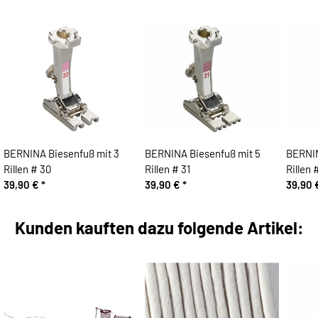
BERNINA Biesenfuß mit 3
BERNINA Biesenfuß mit 5
BERNIN
Rillen # 30
Rillen # 31
Rillen 
39,90 €
*
39,90 €
*
39,90
Kunden kauften dazu folgende Artikel: