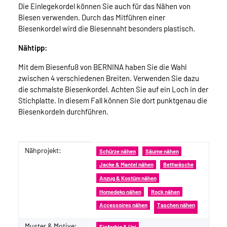
Die Einlegekordel können Sie auch für das Nähen von
Biesen verwenden. Durch das Mitführen einer
Biesenkordel wird die Biesennaht besonders plastisch.
Nähtipp:
Mit dem Biesenfuß von BERNINA haben Sie die Wahl
zwischen 4 verschiedenen Breiten. Verwenden Sie dazu
die schmalste Biesenkordel. Achten Sie auf ein Loch in der
Stichplatte. In diesem Fall können Sie dort punktgenau die
Biesenkordeln durchführen.
Nähprojekt:
Produkteigenschaft
Wert
Schürze nähen
Säume nähen
Jacke & Mantel nähen
Bettwäsche
Anzug & Kostüm nähen
Homedeko nähen
Rock nähen
Accessoires nähen
Taschen nähen
Muster & Motive:
Einfarbig & Uni