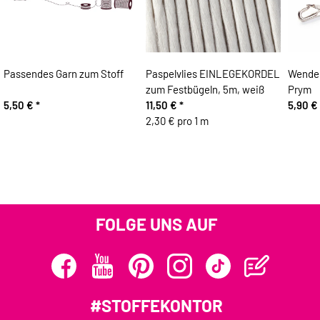
Passendes Garn zum Stoff
Paspelvlies EINLEGEKORDEL
Wenden
zum Festbügeln, 5m, weiß
Prym
5,50 €
*
11,50 €
*
5,90 €
2,30 € pro 1 m
FOLGE UNS AUF
#STOFFEKONTOR