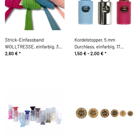
Strick-Einfassband
Kordelstopper, 5 mm
WOLLTRESSE, einfarbig, 30
Durchlass, einfarbig, 17
mm
2,60 €
*
Farben
1,50 € -
2,00 €
*