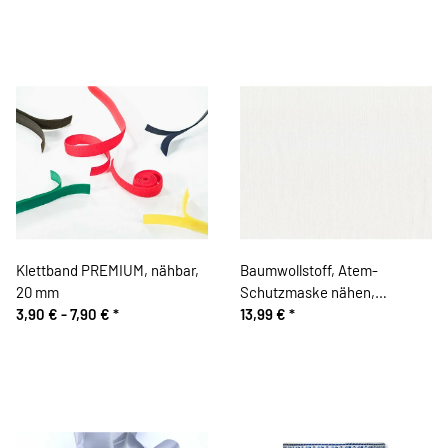
Klettband PREMIUM, nähbar,
Baumwollstoff, Atem-
20 mm
Schutzmaske nähen,
3,90 € -
7,90 €
*
kochfest, weiß
13,99 €
*