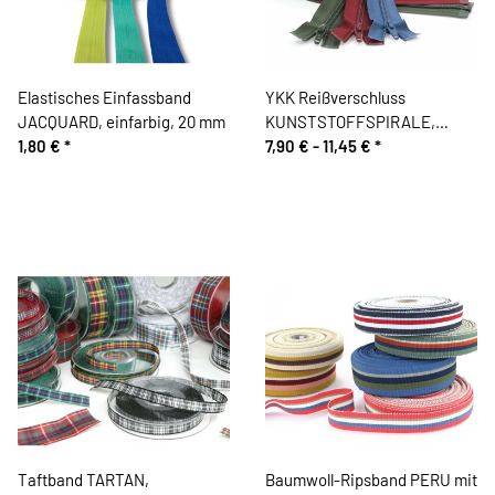
Elastisches Einfassband
YKK Reißverschluss
JACQUARD, einfarbig, 20 mm
KUNSTSTOFFSPIRALE,
1,80 €
*
teilbar
7,90 € -
11,45 €
*
Taftband TARTAN,
Baumwoll-Ripsband PERU mit