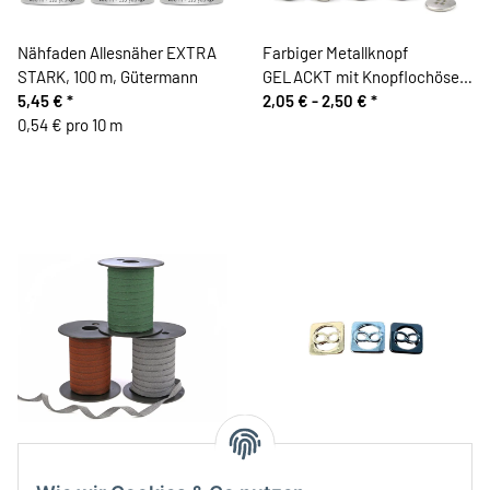
Nähfaden Allesnäher EXTRA
Farbiger Metallknopf
STARK, 100 m, Gütermann
GELACKT mit Knopflochösen,
5,45 €
*
Union Knopf
2,05 € -
2,50 €
*
0,54 € pro 10 m
Köperband FISCHGRAT, 10
Metallknopf FOREVER,
mm
quadratisch, glänzend, 3