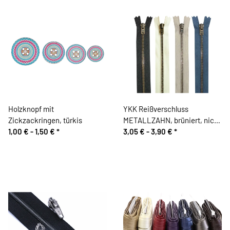
Holzknopf mit
YKK Reißverschluss
Zickzackringen, türkis
METALLZAHN, brüniert, nicht
1,00 € -
1,50 €
*
teilbar
3,05 € -
3,90 €
*