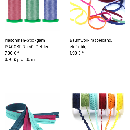
Maschinen-Stickgarn
Baumwoll-Paspelband,
ISACORD No.40, Mettler
einfarbig
7,00 €
*
1,90 €
*
0,70 € pro 100 m