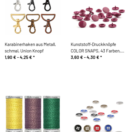
Karabinerhaken aus Metall,
Kunststoff-Druckknöpfe
schmal, Union Knopf
COLOR SNAPS, 43 Farben,
1,90 € -
4,25 €
*
Prym
3,60 € -
4,30 €
*