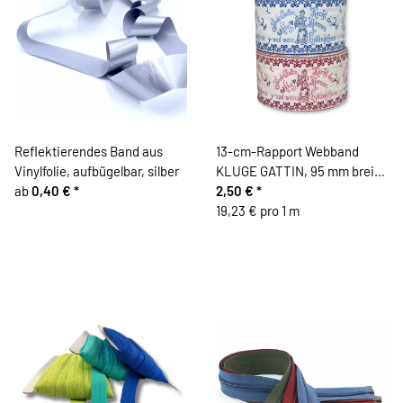
Reflektierendes Band aus
13-cm-Rapport Webband
Vinylfolie, aufbügelbar, silber
KLUGE GATTIN, 95 mm breit,
ab
0,40 €
*
Vaupel & Heilenbeck
2,50 €
*
19,23 € pro 1 m