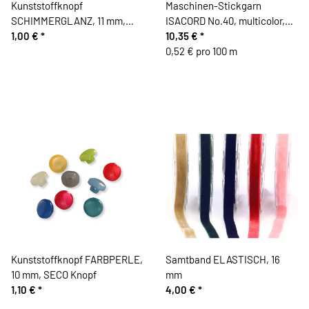
Kunststoffknopf
Maschinen-Stickgarn
SCHIMMERGLANZ, 11 mm,
ISACORD No.40, multicolor,
SECO Knopf
1,00 €
*
Mettler
10,35 €
*
0,52 € pro 100 m
Kunststoffknopf FARBPERLE,
Samtband ELASTISCH, 16
10 mm, SECO Knopf
mm
1,10 €
*
4,00 €
*