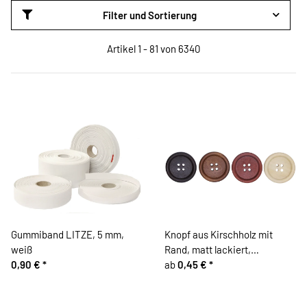
Filter und Sortierung
Artikel 1 - 81 von 6340
Gummiband LITZE, 5 mm,
Knopf aus Kirschholz mit
weiß
Rand, matt lackiert,
0,90 €
*
Brauntöne
ab
0,45 €
*