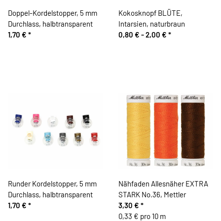
Doppel-Kordelstopper, 5 mm
Kokosknopf BLÜTE,
Durchlass, halbtransparent
Intarsien, naturbraun
1,70 €
*
0,80 € -
2,00 €
*
Runder Kordelstopper, 5 mm
Nähfaden Allesnäher EXTRA
Durchlass, halbtransparent
STARK No.36, Mettler
1,70 €
*
3,30 €
*
0,33 € pro 10 m