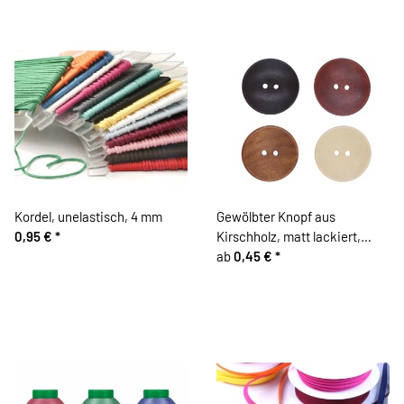
Kordel, unelastisch, 4 mm
Gewölbter Knopf aus
0,95 €
*
Kirschholz, matt lackiert,
Brauntöne
ab
0,45 €
*