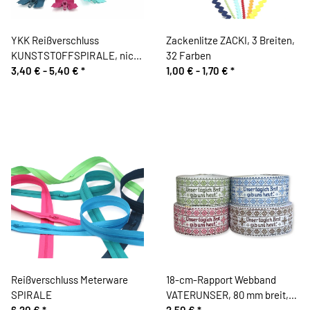
YKK Reißverschluss
Zackenlitze ZACKI, 3 Breiten,
KUNSTSTOFFSPIRALE, nicht
32 Farben
teilbar
3,40 € -
5,40 €
*
1,00 € -
1,70 €
*
Reißverschluss Meterware
18-cm-Rapport Webband
SPIRALE
VATERUNSER, 80 mm breit,
6,20 €
*
Gebet, Vaupel & Heilenbeck
2,50 €
*