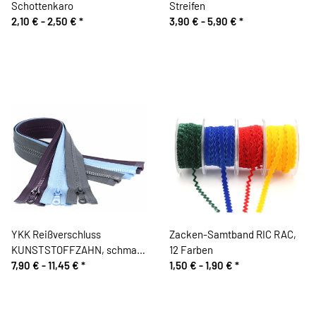
Schottenkaro
Streifen
2,10 € -
2,50 €
*
3,90 € -
5,90 €
*
YKK Reißverschluss
Zacken-Samtband RIC RAC,
KUNSTSTOFFZAHN, schmal,
12 Farben
teilbar
7,90 € -
11,45 €
*
1,50 € -
1,90 €
*