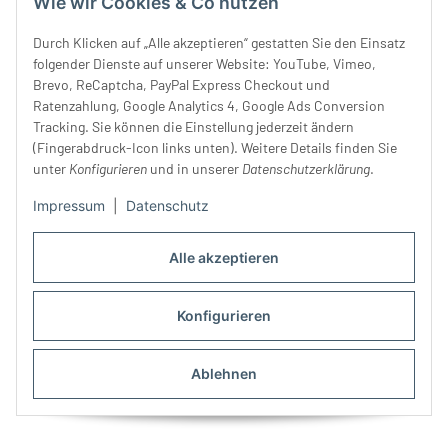
Wie wir Cookies & Co nutzen
1,50 €
*
Farben, Hislabor
1,40 €
*
Durch Klicken auf „Alle akzeptieren“ gestatten Sie den Einsatz
folgender Dienste auf unserer Website: YouTube, Vimeo,
Brevo, ReCaptcha, PayPal Express Checkout und
Ratenzahlung, Google Analytics 4, Google Ads Conversion
Tracking. Sie können die Einstellung jederzeit ändern
(Fingerabdruck-Icon links unten). Weitere Details finden Sie
unter
Konfigurieren
und in unserer
Datenschutzerklärung
.
Impressum
|
Datenschutz
Alle akzeptieren
Bettwäsche-
Zierstichfaden DECO STITCH
Konfigurieren
Automatikschieber für
70, Gütermann
Reißverschluss Meterware
0,50 €
*
3,55 €
*
Ablehnen
8,88 € pro 100 m