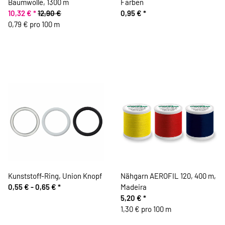
Baumwolle, 1300 m
Farben
10,32 €
*
12,90 €
0,95 €
*
0,79 € pro 100 m
Kunststoff-Ring, Union Knopf
Nähgarn AEROFIL 120, 400 m,
0,55 € -
0,65 €
*
Madeira
5,20 €
*
1,30 € pro 100 m