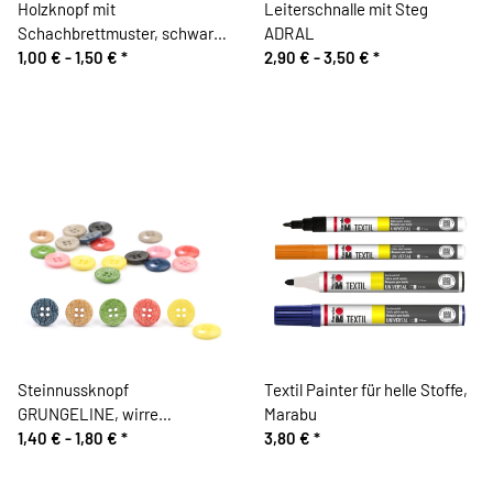
Holzknopf mit
Leiterschnalle mit Steg
Schachbrettmuster, schwarz-
ADRAL
weiß
1,00 € -
1,50 €
*
2,90 € -
3,50 €
*
Steinnussknopf
Textil Painter für helle Stoffe,
GRUNGELINE, wirre
Marabu
Liniengrafik, Union Knopf
1,40 € -
1,80 €
*
3,80 €
*