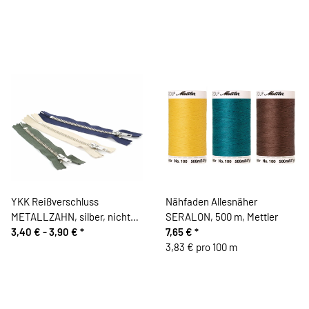
YKK Reißverschluss
Nähfaden Allesnäher
METALLZAHN, silber, nicht
SERALON, 500 m, Mettler
teilbar
3,40 € -
3,90 €
*
7,65 €
*
3,83 € pro 100 m