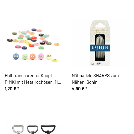
Halbtransparenter Knopf
Nähnadeln SHARPS zum
PIMKI mit Metalllochösen, 11
Nähen, Bohin
mm, Union Knopf
1,20 €
*
4,90 €
*