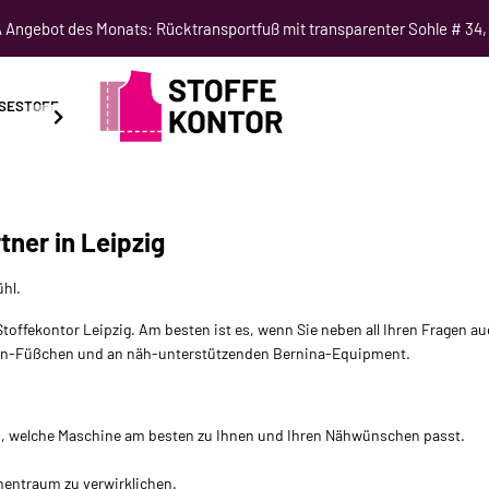
Angebot des Monats: Rücktransportfuß mit transparenter Sohle # 34,
SESTOFF
SCHNITTMUSTER
NÄHKURSE
SALE
tner in Leipzig
hl.
toffekontor Leipzig. Am besten ist es, wenn Sie neben all Ihren Fragen 
nen-Füßchen und an näh-unterstützenden Bernina-Equipment.
n, welche Maschine am besten zu Ihnen und Ihren Nähwünschen passt.
nentraum zu verwirklichen.