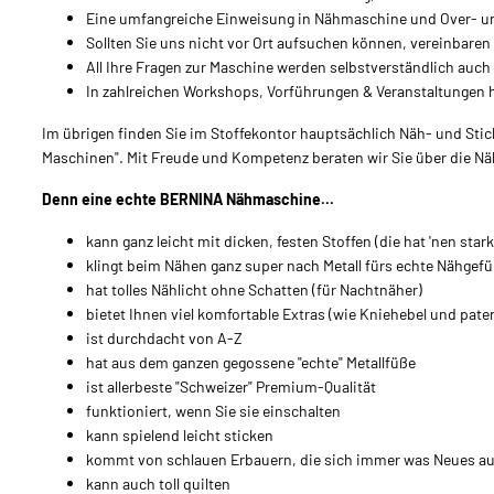
Eine umfangreiche Einweisung in Nähmaschine und Over- und 
Sollten Sie uns nicht vor Ort aufsuchen können, vereinbaren
All Ihre Fragen zur Maschine werden selbstverständlich auc
In zahlreichen Workshops, Vorführungen & Veranstaltungen ha
Im übrigen finden Sie im Stoffekontor hauptsächlich Näh- und S
Maschinen". Mit Freude und Kompetenz beraten wir Sie über die 
Denn eine echte BERNINA Nähmaschine...
kann ganz leicht mit dicken, festen Stoffen (die hat 'nen star
klingt beim Nähen ganz super nach Metall fürs echte Nähgefü
hat tolles Nählicht ohne Schatten (für Nachtnäher)
bietet Ihnen viel komfortable Extras (wie Kniehebel und pate
ist durchdacht von A-Z
hat aus dem ganzen gegossene "echte" Metallfüße
ist allerbeste "Schweizer" Premium-Qualität
funktioniert, wenn Sie sie einschalten
kann spielend leicht sticken
kommt von schlauen Erbauern, die sich immer was Neues a
kann auch toll quilten