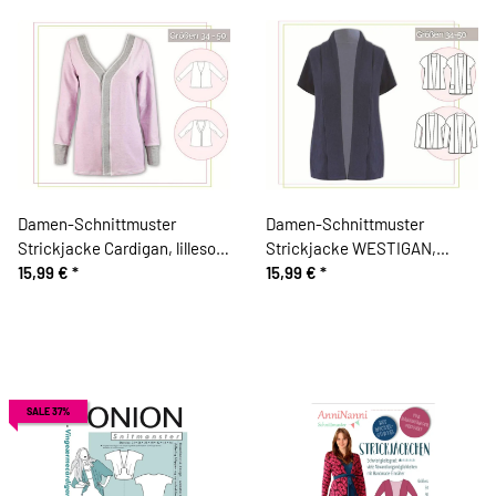
Damen-Schnittmuster
Damen-Schnittmuster
Strickjacke Cardigan, lillesol
Strickjacke WESTIGAN,
women No.11
15,99 €
*
lillesol women No.37
15,99 €
*
SALE 37%