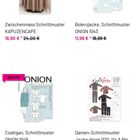
Zwischenmass Schnittmuster
Bolerojacke, Schnittmuster
KAPUZENCAPE
ONION 1043
16,80 €
*
24,00 €
11,99 €
*
18,99 €
SALE 37%
Coatigan, Schnittmuster
Damen-Schnittmuster
ONION 1049
Jacke-Hose 1120, It's A fits