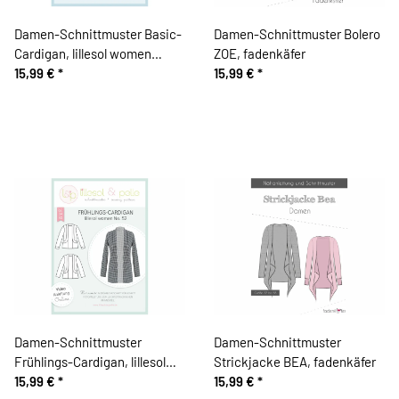
Damen-Schnittmuster Basic-
Damen-Schnittmuster Bolero
Cardigan, lillesol women
ZOE, fadenkäfer
No.78
15,99 €
*
15,99 €
*
Damen-Schnittmuster
Damen-Schnittmuster
Frühlings-Cardigan, lillesol
Strickjacke BEA, fadenkäfer
women No.52
15,99 €
*
15,99 €
*