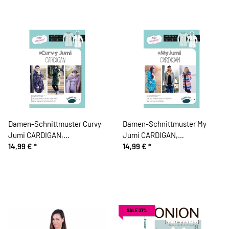
Damen-Schnittmuster Curvy
Damen-Schnittmuster My
Jumi CARDIGAN,
Jumi CARDIGAN,
Blaubeerstern
14,99 €
*
Blaubeerstern
14,99 €
*
SALE 37%