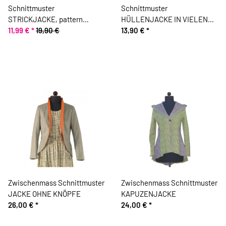
Schnittmuster
Schnittmuster
STRICKJACKE, pattern
HÜLLENJACKE IN VIELEN
company
11,99 €
*
19,90 €
VARIANTEN, burda style 7700
13,90 €
*
Zwischenmass Schnittmuster
Zwischenmass Schnittmuster
JACKE OHNE KNÖPFE
KAPUZENJACKE
26,00 €
*
24,00 €
*