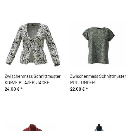
Zwischenmass Schnittmuster
Zwischenmass Schnittmuster
KURZE BLAZER-JACKE
PULLUNDER
24,00 €
*
22,00 €
*