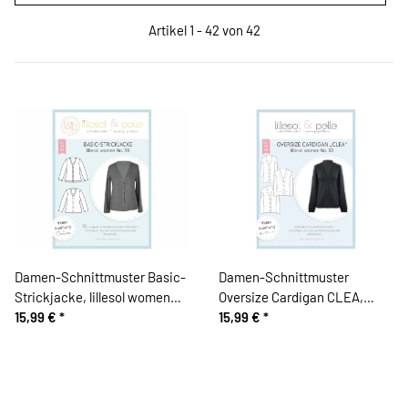
Artikel 1 - 42 von 42
Damen-Schnittmuster Basic-
Damen-Schnittmuster
Strickjacke, lillesol women
Oversize Cardigan CLEA,
No.59
15,99 €
*
lillesol women No.93
15,99 €
*