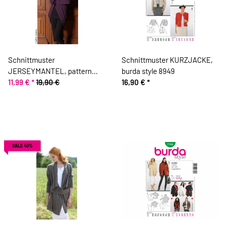
Schnittmuster
Schnittmuster KURZJACKE,
JERSEYMANTEL, pattern
burda style 8949
company
11,99 €
*
19,90 €
16,90 €
*
SALE 40%