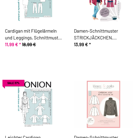
Cardigan mit Flügelärmeln
Damen-Schnittmuster
und Leggings, Schnittmuster
STRICKJÄCKCHEN,
ONION 6022
11,99 €
*
18,99 €
Blaubeerstern
13,99 €
*
SALE 37%
Leichter Cardigan,
Damen-Schnittmuster