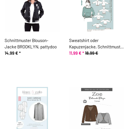
Schnittmuster Blouson-
Sweatshirt oder
Jacke BROOKLYN, pattydoo
Kapuzenjacke, Schnittmuster
14,99 €
*
ONION 5024
11,99 €
*
18,99 €