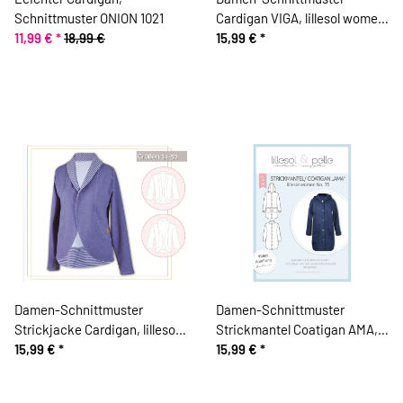
Schnittmuster ONION 1021
Cardigan VIGA, lillesol women
11,99 €
*
18,99 €
No.68
15,99 €
*
Damen-Schnittmuster
Damen-Schnittmuster
Strickjacke Cardigan, lillesol
Strickmantel Coatigan AMA,
women No.29
15,99 €
*
lillesol women No.75
15,99 €
*