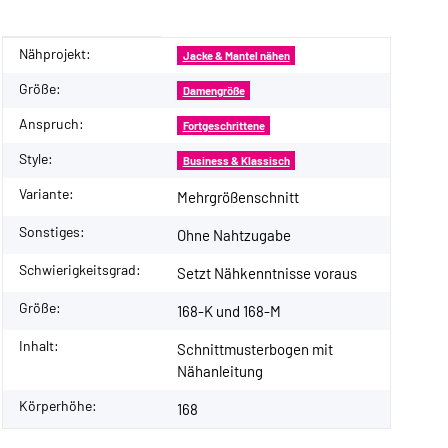
Nähprojekt:
Produkteigenschaft
Wert
Jacke & Mantel nähen
Größe:
Damengröße
Anspruch:
Fortgeschrittene
Style:
Business & Klassisch
Variante:
Mehrgrößenschnitt
Sonstiges:
Ohne Nahtzugabe
Schwierigkeitsgrad:
Setzt Nähkenntnisse voraus
Größe:
168-K und 168-M
Inhalt:
Schnittmusterbogen mit
Nähanleitung
Körperhöhe:
168