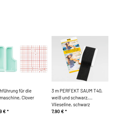
hführung für die
3 m PERFEKT SAUM T40,
maschine, Clover
weiß und schwarz,
Vlieseline, schwarz
99 €
*
7,90 €
*