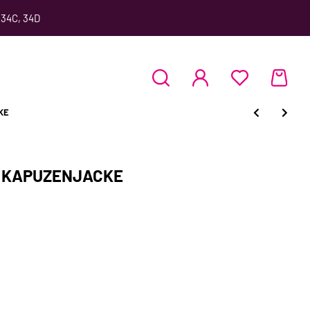
 34C, 34D
KE
r KAPUZENJACKE