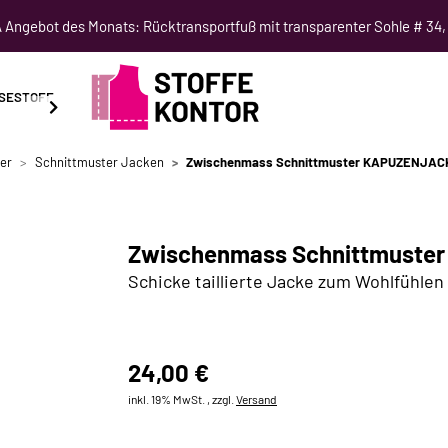
Angebot des Monats: Rücktransportfuß mit transparenter Sohle # 34,
SESTOFF
SCHNITTMUSTER
NÄHKURSE
SALE
er
Schnittmuster Jacken
Zwischenmass Schnittmuster KAPUZENJAC
Zwischenmass Schnittmuste
Schicke taillierte Jacke zum Wohlfühlen
24,00 €
inkl. 19% MwSt. , zzgl.
Versand