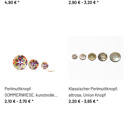
4,90 €
*
2,90 € -
3,20 €
*
Perlmuttknopf
Klassischer Perlmuttknopf,
SOMMERWIESE, kunstvolle
altrosa, Union Knopf
Blüten, Union Knopf
2,10 € -
3,70 €
*
2,20 € -
3,65 €
*