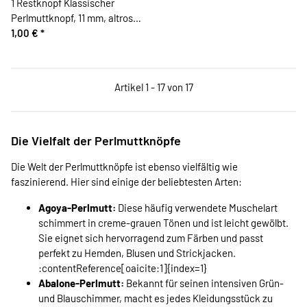
1 Restknopf Klassischer
Perlmuttknopf, 11 mm, altrosa,
Union Knopf
1,00 €
*
Artikel 1 - 17 von 17
Die Vielfalt der Perlmuttknöpfe
Die Welt der Perlmuttknöpfe ist ebenso vielfältig wie
faszinierend. Hier sind einige der beliebtesten Arten:
Agoya-Perlmutt:
Diese häufig verwendete Muschelart
schimmert in creme-grauen Tönen und ist leicht gewölbt.
Sie eignet sich hervorragend zum Färben und passt
perfekt zu Hemden, Blusen und Strickjacken.
:contentReference[oaicite:1]{index=1}
Abalone-Perlmutt:
Bekannt für seinen intensiven Grün-
und Blauschimmer, macht es jedes Kleidungsstück zu