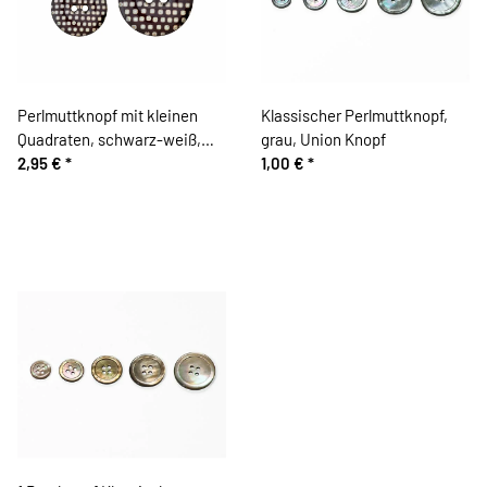
Perlmuttknopf mit kleinen
Klassischer Perlmuttknopf,
Quadraten, schwarz-weiß,
grau, Union Knopf
Union Knopf
2,95 €
*
1,00 €
*