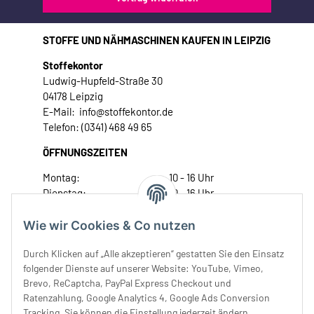
STOFFE UND NÄHMASCHINEN KAUFEN IN LEIPZIG
Stoffekontor
Ludwig-Hupfeld-Straße 30
04178 Leipzig
E-Mail: info@stoffekontor.de
Telefon: (0341) 468 49 65
ÖFFNUNGSZEITEN
Montag:
10 - 16 Uhr
Dienstag:
10 - 16 Uhr
Mittwoch:
10 - 18 Uhr
Donnerstag:
10 - 18 Uhr
Wie wir Cookies & Co nutzen
Freitag:
10 - 18 Uhr
Durch Klicken auf „Alle akzeptieren“ gestatten Sie den Einsatz
Samstag:
10 - 14 Uhr
folgender Dienste auf unserer Website: YouTube, Vimeo,
Unser Service
Brevo, ReCaptcha, PayPal Express Checkout und
Ratenzahlung, Google Analytics 4, Google Ads Conversion
Tracking. Sie können die Einstellung jederzeit ändern