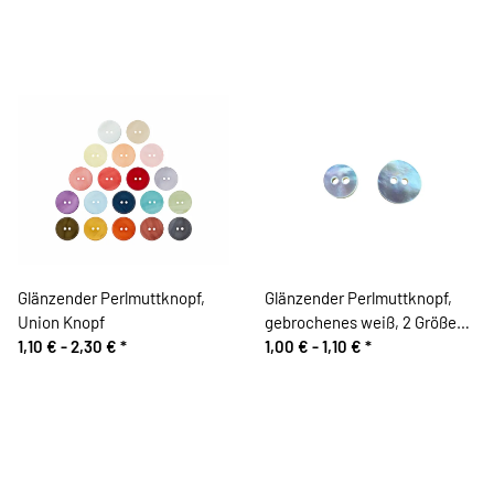
Glänzender Perlmuttknopf,
Glänzender Perlmuttknopf,
Union Knopf
gebrochenes weiß, 2 Größen,
1,10 € -
2,30 €
*
Hislabor
1,00 € -
1,10 €
*