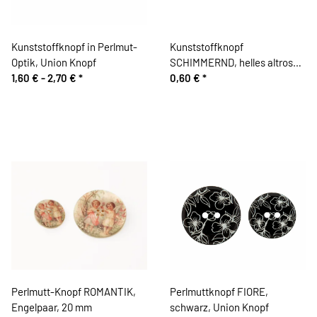
Kunststoffknopf in Perlmut-
Kunststoffknopf
Optik, Union Knopf
SCHIMMERND, helles altrosa,
1,60 € -
2,70 €
*
Union Knopf
0,60 €
*
Perlmutt-Knopf ROMANTIK,
Perlmuttknopf FIORE,
Engelpaar, 20 mm
schwarz, Union Knopf