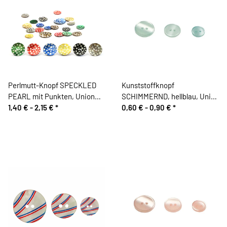
Perlmutt-Knopf SPECKLED
Kunststoffknopf
PEARL mit Punkten, Union
SCHIMMERND, hellblau, Union
Knopf
1,40 € -
2,15 €
*
Knopf
0,60 € -
0,90 €
*