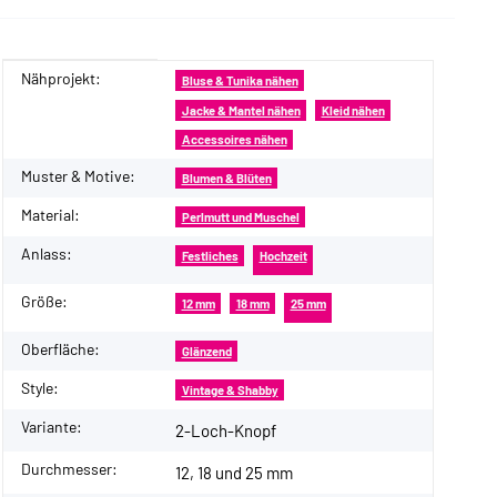
Nähprojekt:
Produkteigenschaft
Wert
Bluse & Tunika nähen
Jacke & Mantel nähen
Kleid nähen
Accessoires nähen
Muster & Motive:
Blumen & Blüten
Material:
Perlmutt und Muschel
Anlass:
Festliches
Hochzeit
Größe:
12 mm
18 mm
25 mm
Oberfläche:
Glänzend
Style:
Vintage & Shabby
Variante:
2-Loch-Knopf
Durchmesser:
12, 18 und 25 mm