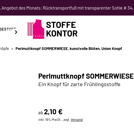
Angebot des Monats: Rücktransportfuß mit transparenter Sohle # 34,
SESTOFF
SCHNITTMUSTER
NÄHKURSE
SALE
nöpfe
Perlmuttknopf SOMMERWIESE, kunstvolle Blüten, Union Knopf
Perlmuttknopf SOMMERWIESE, 
Ein Knopf für zarte Frühlingsstoffe
2,10 €
ab
inkl. 19% MwSt. , zzgl.
Versand