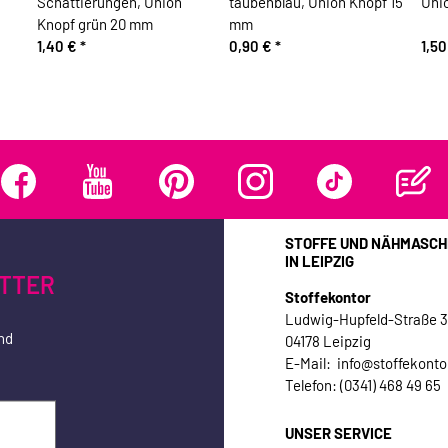
Schattierungen, Union
taubenblau, Union Knopf 15
Unio
Knopf grün 20 mm
mm
1,40 €
*
0,90 €
*
1,5
STOFFE UND NÄHMASCH
IN LEIPZIG
TTER
Stoffekontor
Ludwig-Hupfeld-Straße 
nd
04178 Leipzig
E-Mail: info@stoffekonto
Telefon: (0341) 468 49 65
UNSER SERVICE