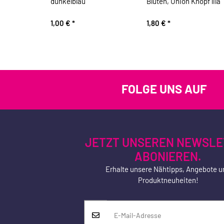
dunkelblau
Blüten, Union Knopf lila
1,00 €
*
1,80 €
*
FOLGE UNS AUF
JETZT UNSEREN NEWSLE
ABONIEREN.
Erhalte unsere Nähtipps, Angebote u
Produktneuheiten!