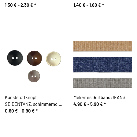
Knopf
1,50 € -
2,30 €
*
Liniengrafik, Union Knopf
1,40 € -
1,80 €
*
Kunststoffknopf
Meliertes Gurtband JEANS
SEIDENTANZ, schimmernd,
4,90 € -
5,90 €
*
Union Knopf
0,60 € -
0,90 €
*