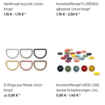
Hanfknopf recycelt, Union
Kunststoffknopf FLORENCE,
Knopf
glänzend, Union Knopf
1,10 € -
1,70 €
*
1,70 € -
2,50 €
*
D-Ringe aus Metall, Union
Kunststoffknopf USED LOOK,
Knopf
dunkle Schattierungen, Union
ab
0,65 €
*
Knopf
0,90 € -
1,40 €
*