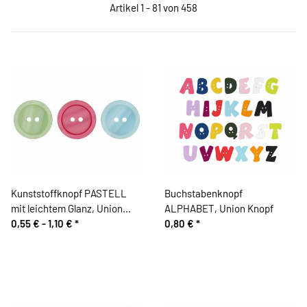
Artikel 1 - 81 von 458
Kunststoffknopf PASTELL
Buchstabenknopf
mit leichtem Glanz, Union
ALPHABET, Union Knopf
Knopf
0,55 € -
1,10 €
*
0,80 €
*