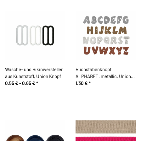
Wäsche- und Bikiniversteller
Buchstabenknopf
aus Kunststoff, Union Knopf
ALPHABET, metallic, Union
0,55 € -
0,65 €
*
Knopf
1,30 €
*