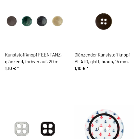
Kunststoffknopf FEENTANZ,
Glänzender Kunststoffknopf
glänzend, farbverlauf, 20 mm,
PLATO, glatt, braun, 14 mm,
Union Knopf
1,10 €
*
Union Knopf
1,10 €
*