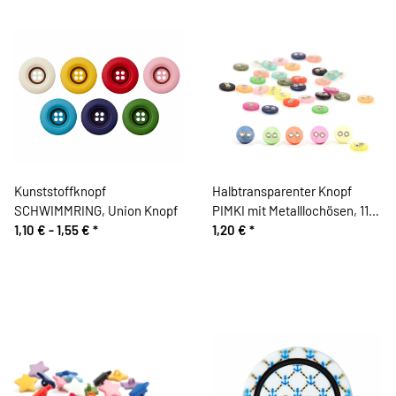
Kunststoffknopf
Halbtransparenter Knopf
SCHWIMMRING, Union Knopf
PIMKI mit Metalllochösen, 11
1,10 € -
1,55 €
*
mm, Union Knopf
1,20 €
*