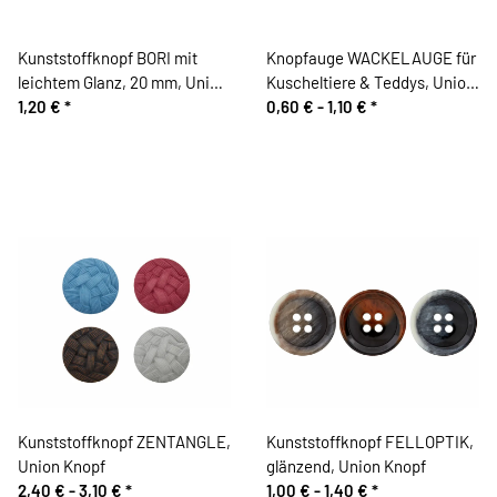
Kunststoffknopf BORI mit
Knopfauge WACKELAUGE für
leichtem Glanz, 20 mm, Union
Kuscheltiere & Teddys, Union
Knopf
1,20 €
*
Knopf
0,60 € -
1,10 €
*
Kunststoffknopf ZENTANGLE,
Kunststoffknopf FELLOPTIK,
Union Knopf
glänzend, Union Knopf
2,40 € -
3,10 €
*
1,00 € -
1,40 €
*