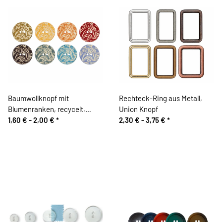
Baumwollknopf mit
Rechteck-Ring aus Metall,
Blumenranken, recycelt,
Union Knopf
Union Knopf
1,60 € -
2,00 €
*
2,30 € -
3,75 €
*