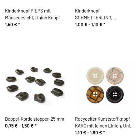
Kinderknopf PIEPS mit
Kinderknopf
Mäusegesicht, Union Knopf
SCHMETTERLING,
1,50 €
*
transparent, Union Knopf
1,00 € -
1,10 €
*
Doppel-Kordelstopper, 25 mm
Recycelter Kunststoffknopf
0,75 € -
1,50 €
*
KARO mit feinen Linien, Union
Knopf
1,10 € -
1,90 €
*