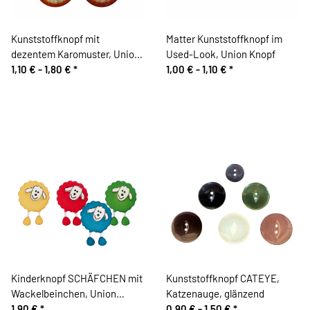
Kunststoffknopf mit
Matter Kunststoffknopf im
dezentem Karomuster, Union
Used-Look, Union Knopf
Knopf
1,10 € -
1,80 €
*
1,00 € -
1,10 €
*
Kinderknopf SCHÄFCHEN mit
Kunststoffknopf CATEYE,
Wackelbeinchen, Union
Katzenauge, glänzend
Knopf
1,90 €
*
0,90 € -
1,50 €
*