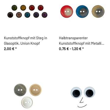
Kunststoffknopf mit Steg in
Halbtransparenter
Glasoptik, Union Knopf
Kunststoffknopf mit Metallic-
2,00 €
*
Glanz , Union Knopf
0,75 € -
1,20 €
*