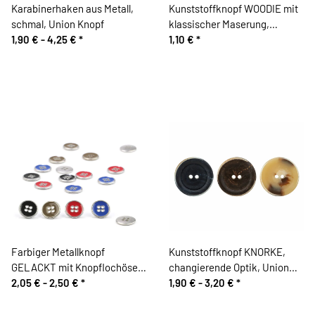
Karabinerhaken aus Metall,
Kunststoffknopf WOODIE mit
schmal, Union Knopf
klassischer Maserung,
1,90 € -
4,25 €
*
glänzend, 16 mm, Union Knopf
1,10 €
*
Farbiger Metallknopf
Kunststoffknopf KNORKE,
GELACKT mit Knopflochösen,
changierende Optik, Union
Union Knopf
2,05 € -
2,50 €
*
Knopf
1,90 € -
3,20 €
*