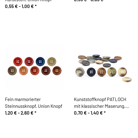
0,55 € -
1,00 €
*
Fein marmorierter
Kunststoffknopf PATLOCH
Steinnussknopf, Union Knopf
mit klassischer Maserung,
1,20 € -
2,60 €
*
Union Knopf
0,70 € -
1,40 €
*