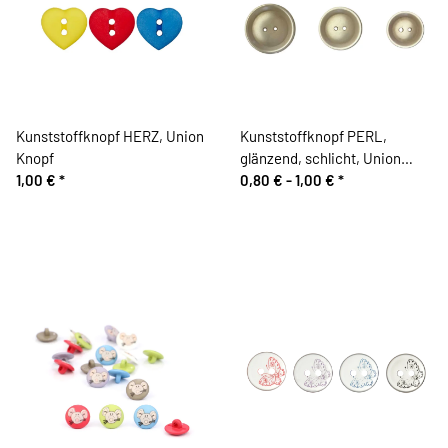
Kunststoffknopf HERZ, Union
Kunststoffknopf PERL,
Knopf
glänzend, schlicht, Union
1,00 €
*
Knopf
0,80 € -
1,00 €
*