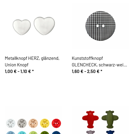
Metallknopf HERZ, glänzend,
Kunststoffknopf
Union Knopf
GLENCHECK, schwarz-weiß,
1,00 € -
1,10 €
*
Union Knopf
1,60 € -
2,50 €
*