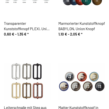
Transparenter
Marmorierter Kunststoffknopf
Kunststoffknopf PLEXI, Union
BABYLON, Union Knopf
Knopf
0,60 € -
1,35 €
*
1,10 € -
2,05 €
*
Leiterschnalle mit Steg aus
Matter Kunststoffknopf in