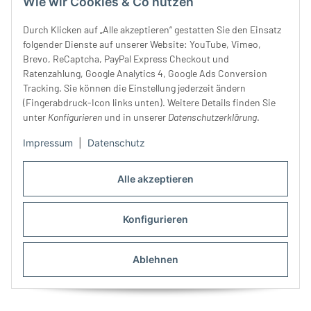
Wie wir Cookies & Co nutzen
einfarbiger Rückseite
mit Metallic-Glanz, Union
5,90 €
*
Knopf
1,10 € -
2,15 €
*
Durch Klicken auf „Alle akzeptieren“ gestatten Sie den Einsatz
folgender Dienste auf unserer Website: YouTube, Vimeo,
Brevo, ReCaptcha, PayPal Express Checkout und
Ratenzahlung, Google Analytics 4, Google Ads Conversion
Tracking. Sie können die Einstellung jederzeit ändern
(Fingerabdruck-Icon links unten). Weitere Details finden Sie
unter
Konfigurieren
und in unserer
Datenschutzerklärung
.
Impressum
|
Datenschutz
Alle akzeptieren
Konfigurieren
Kinderknopf
Kunststoffknopf WIKI, Kranz,
SCHMETTERLING, 10 Farben,
glänzend
Ablehnen
Union Knopf
1,10 €
*
0,95 € -
1,60 €
*