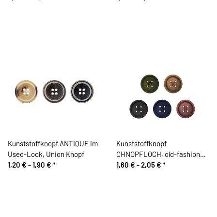
Kunststoffknopf ANTIQUE im
Kunststoffknopf
Used-Look, Union Knopf
CHNOPFLOCH, old-fashioned
1,20 € -
1,90 €
*
Look, Union Knopf
1,60 € -
2,05 €
*