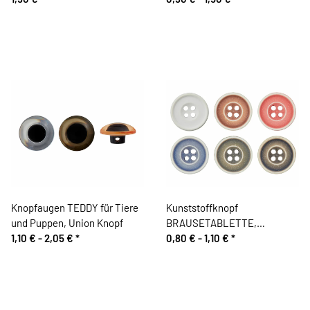
Knopfaugen TEDDY für Tiere
Kunststoffknopf
und Puppen, Union Knopf
BRAUSETABLETTE,
1,10 € -
2,05 €
*
gesprenkelt, Union Knopf
0,80 € -
1,10 €
*