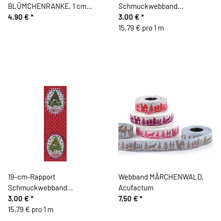
BLÜMCHENRANKE, 1 cm
Schmuckwebband
breit, Kafka
4,90 €
*
WEIHNACHTSOVALE, beige,
3,00 €
*
Acufactum
15,79 € pro 1 m
19-cm-Rapport
Webband MÄRCHENWALD,
Schmuckwebband
Acufactum
WEIHNACHTSOVALE, rot,
3,00 €
*
7,50 €
*
Acufactum
15,79 € pro 1 m