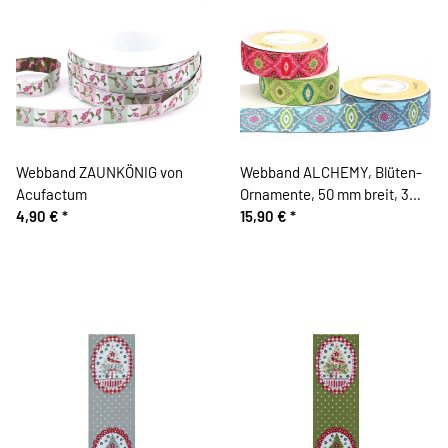
Webband ZAUNKÖNIG von
Webband ALCHEMY, Blüten-
Acufactum
Ornamente, 50 mm breit, 3
4,90 €
*
Farben
15,90 €
*