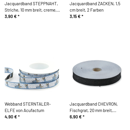
Jacquardband STEPPNAHT,
Jacquardband ZACKEN, 1,5
Striche, 10 mm breit, creme,
cm breit, 2 Farben
Kafka
3,90 €
*
3,15 €
*
Webband STERNTALER-
Jacquardband CHEVRON,
ELFE von Acufactum
Fischgrat, 20 mm breit,
4,90 €
*
schwarz, Kafka
6,90 €
*