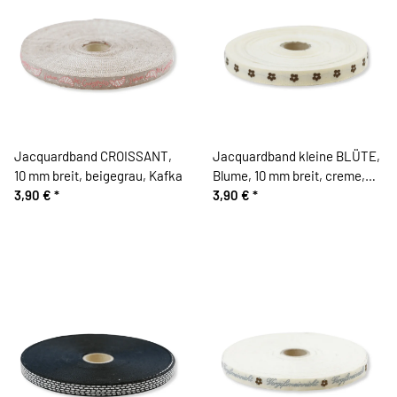
Jacquardband CROISSANT,
Jacquardband kleine BLÜTE,
10 mm breit, beigegrau, Kafka
Blume, 10 mm breit, creme,
3,90 €
*
Kafka
3,90 €
*