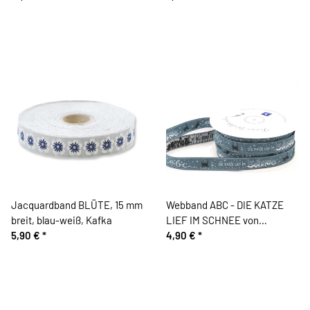
Jacquardband BLÜTE, 15 mm
Webband ABC - DIE KATZE
breit, blau-weiß, Kafka
LIEF IM SCHNEE von
5,90 €
*
Acufactum
4,90 €
*