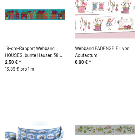
18-cm-Rapport Webband
Webband FADENSPIEL von
HOUSES, bunte Häuser, 38
Acufactum
mm breit, türkis-orange
2,50 €
*
6,90 €
*
13,89 € pro 1 m