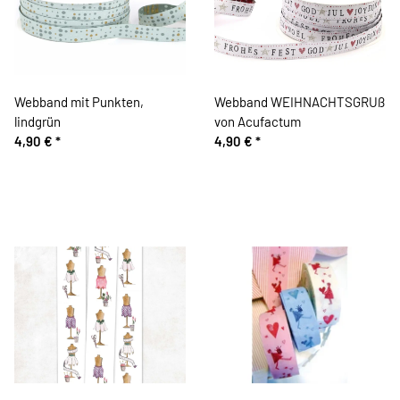
Webband mit Punkten,
Webband WEIHNACHTSGRUß
lindgrün
von Acufactum
4,90 €
*
4,90 €
*