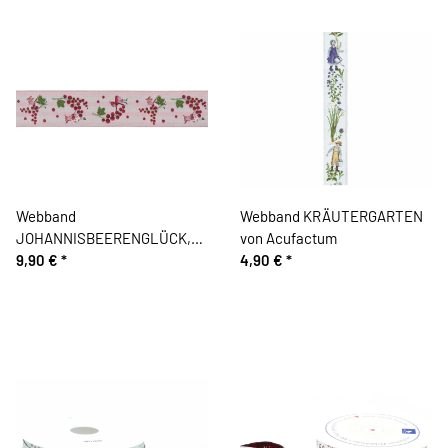
Webband
Webband KRÄUTERGARTEN
JOHANNISBEERENGLÜCK,
von Acufactum
Silke Leffler, Acufactum
9,90 €
*
4,90 €
*