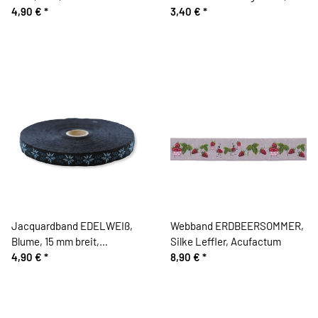
4,90 €
*
weiß
3,40 €
*
Jacquardband EDELWEIß,
Webband ERDBEERSOMMER,
Blume, 15 mm breit,
Silke Leffler, Acufactum
dunkelblau, Kafka
4,90 €
*
8,90 €
*