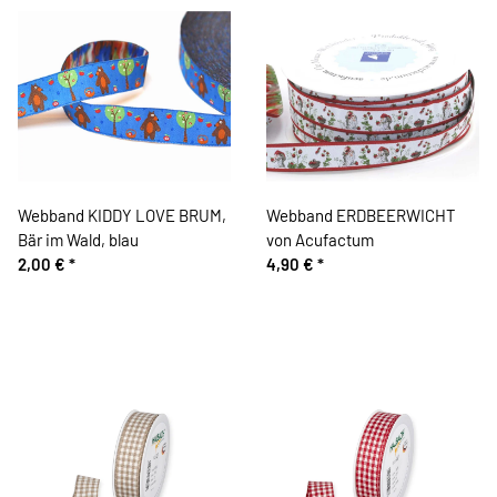
Webband KIDDY LOVE BRUM,
Webband ERDBEERWICHT
Bär im Wald, blau
von Acufactum
2,00 €
*
4,90 €
*