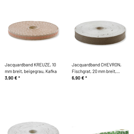
Jacquardband KREUZE, 10
Jacquardband CHEVRON,
mm breit, beigegrau, Kafka
Fischgrat, 20 mm breit,
3,90 €
*
schlammbraun, Kafka
6,90 €
*