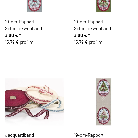
19-cm-Rapport
19-cm-Rapport
Schmuckwebband
Schmuckwebband
WEIHNACHTSOVALE, grau,
3,00 €
*
WEIHNACHTSOVALE,
3,00 €
*
Acufactum
15,79 € pro 1 m
olivegrün, Acufactum
15,79 € pro 1 m
Jacquardband
19-cm-Rapport