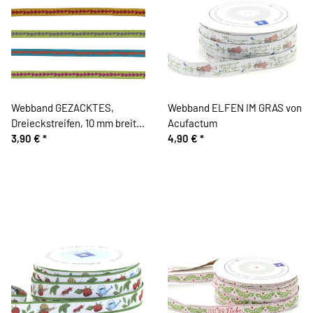
Webband GEZACKTES,
Webband ELFEN IM GRAS von
Dreieckstreifen, 10 mm breit,
Acufactum
5 Farben
3,90 €
*
4,90 €
*