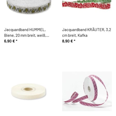
Jacquardband HUMMEL,
Jacquardband KRÄUTER, 3,2
Biene, 20 mm breit, weiß,
cm breit, Kafka
Kafka
6,90 €
*
8,90 €
*