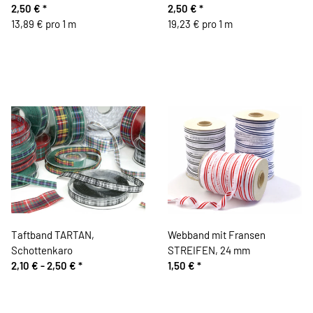
Gebet, Vaupel & Heilenbeck
2,50 €
*
Vaupel & Heilenbeck
2,50 €
*
13,89 € pro 1 m
19,23 € pro 1 m
Taftband TARTAN,
Webband mit Fransen
Schottenkaro
STREIFEN, 24 mm
2,10 € -
2,50 €
*
1,50 €
*