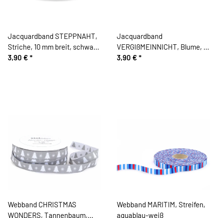
Jacquardband STEPPNAHT,
Jacquardband
Striche, 10 mm breit, schwarz,
VERGIßMEINNICHT, Blume, 10
Kafka
3,90 €
*
mm breit, creme, Kafka
3,90 €
*
Webband CHRISTMAS
Webband MARITIM, Streifen,
WONDERS, Tannenbaum,
aquablau-weiß