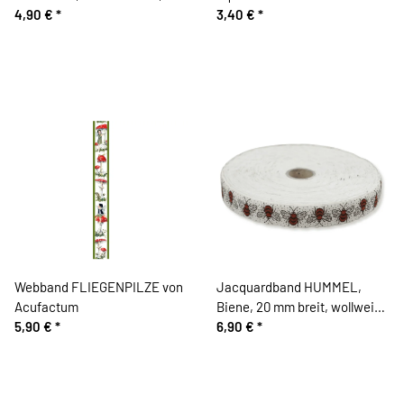
grau
4,90 €
*
3,40 €
*
Webband FLIEGENPILZE von
Jacquardband HUMMEL,
Acufactum
Biene, 20 mm breit, wollweiß,
5,90 €
*
Kafka
6,90 €
*