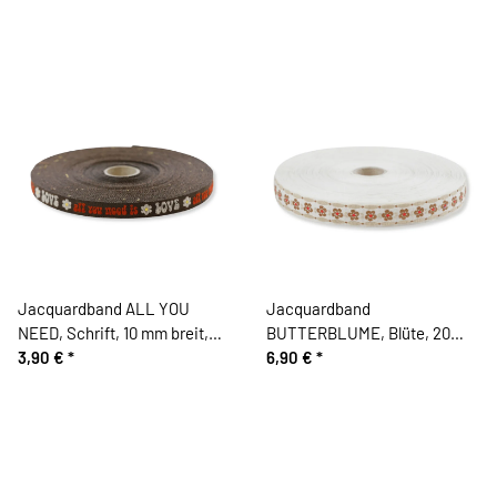
Jacquardband ALL YOU
Jacquardband
NEED, Schrift, 10 mm breit,
BUTTERBLUME, Blüte, 20
braun, Kafka
3,90 €
*
mm breit, creme, Kafka
6,90 €
*