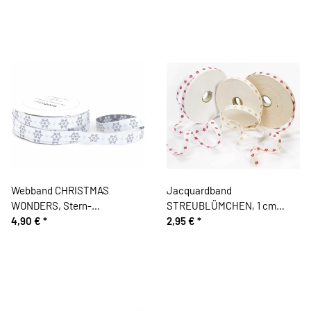
Webband CHRISTMAS
Jacquardband
WONDERS, Stern-
STREUBLÜMCHEN, 1 cm
Schneeflocke, silbergrau
4,90 €
*
breit, Kafka
2,95 €
*