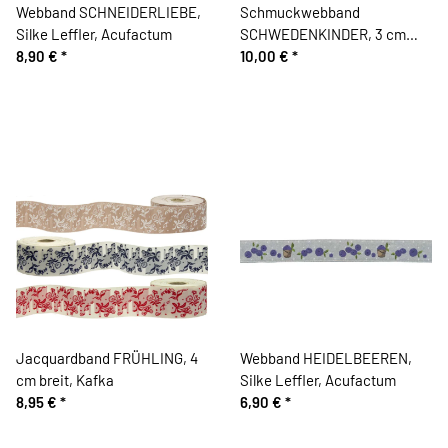
Webband SCHNEIDERLIEBE,
Schmuckwebband
Silke Leffler, Acufactum
SCHWEDENKINDER, 3 cm
8,90 €
*
breit, Acufactum
10,00 €
*
Jacquardband FRÜHLING, 4
Webband HEIDELBEEREN,
cm breit, Kafka
Silke Leffler, Acufactum
8,95 €
*
6,90 €
*