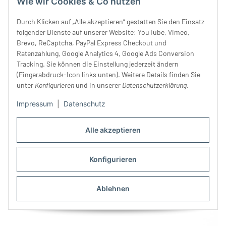
Wie wir Cookies & Co nutzen
Durch Klicken auf „Alle akzeptieren“ gestatten Sie den Einsatz
folgender Dienste auf unserer Website: YouTube, Vimeo,
Brevo, ReCaptcha, PayPal Express Checkout und
Ratenzahlung, Google Analytics 4, Google Ads Conversion
Tracking. Sie können die Einstellung jederzeit ändern
(Fingerabdruck-Icon links unten). Weitere Details finden Sie
unter
Konfigurieren
und in unserer
Datenschutzerklärung
.
Impressum
|
Datenschutz
Webband CAMELIAS,
Webband IMELDA von
Alle akzeptieren
Kamelien-Blüten, 38 mm
Acufactum
breit, orange-fuchsia
8,90 €
*
4,90 €
*
Konfigurieren
Ablehnen