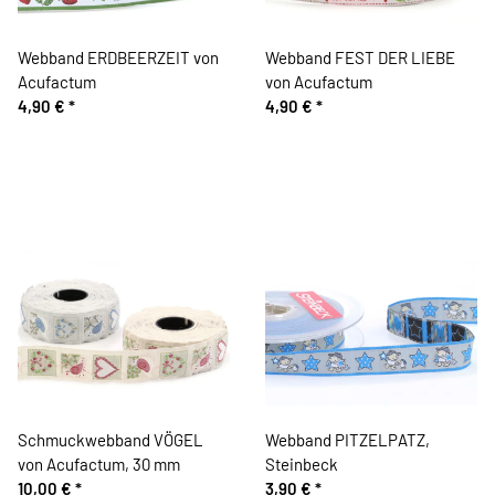
Webband ERDBEERZEIT von
Webband FEST DER LIEBE
Acufactum
von Acufactum
4,90 €
*
4,90 €
*
Schmuckwebband VÖGEL
Webband PITZELPATZ,
von Acufactum, 30 mm
Steinbeck
10,00 €
*
3,90 €
*