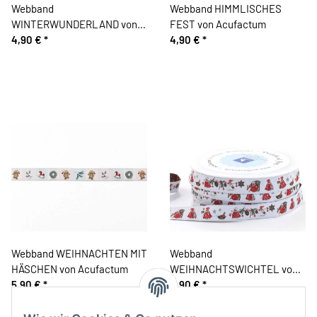
Webband
Webband HIMMLISCHES
WINTERWUNDERLAND von
FEST von Acufactum
Acufactum
4,90 €
*
4,90 €
*
Webband WEIHNACHTEN MIT
Webband
HÄSCHEN von Acufactum
WEIHNACHTSWICHTEL von
5,90 €
*
Acufactum
4,90 €
*