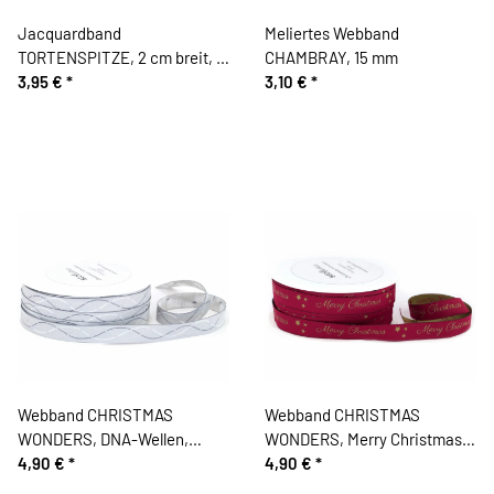
Jacquardband
Meliertes Webband
TORTENSPITZE, 2 cm breit, 4
CHAMBRAY, 15 mm
Farbvarianten
3,95 €
*
3,10 €
*
Webband CHRISTMAS
Webband CHRISTMAS
WONDERS, DNA-Wellen,
WONDERS, Merry Christmas,
silbergrau
4,90 €
*
dunkelrot
4,90 €
*