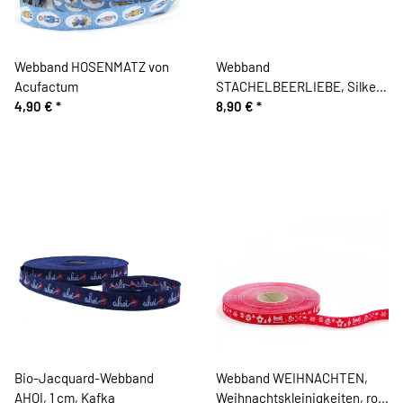
Webband HOSENMATZ von
Webband
Acufactum
STACHELBEERLIEBE, Silke
4,90 €
*
Leffler, Acufactum
8,90 €
*
Bio-Jacquard-Webband
Webband WEIHNACHTEN,
AHOI, 1 cm, Kafka
Weihnachtskleinigkeiten, rot-