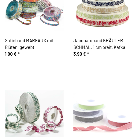
Satinband MARGAUX mit
Jacquardband KRÄUTER
Blüten, gewebt
SCHMAL, 1 cm breit, Kafka
1,90 €
*
3,90 €
*