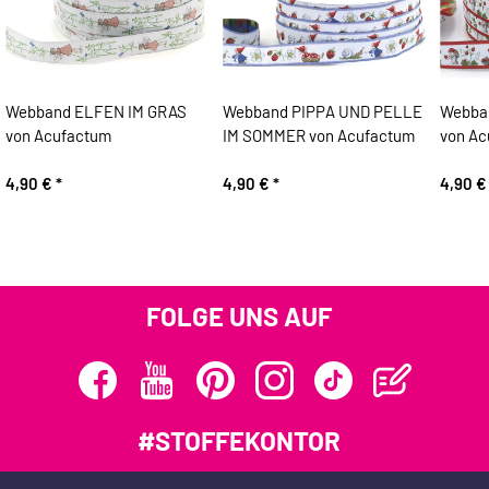
Webband ELFEN IM GRAS
Webband PIPPA UND PELLE
Webba
von Acufactum
IM SOMMER von Acufactum
von Ac
4,90 €
*
4,90 €
*
4,90 
FOLGE UNS AUF
#STOFFEKONTOR