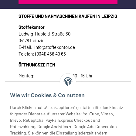
STOFFE UND NÄHMASCHINEN KAUFEN IN LEIPZIG
Stoffekontor
Ludwig-Hupfeld-Straße 30
04178 Leipzig
E-Mail: info@stoffekontor.de
Telefon: (0341) 468 49 65
ÖFFNUNGSZEITEN
Montag:
10 - 16 Uhr
Dienstag:
10 - 16 Uhr
Mittwoch:
10 - 18 Uhr
Wie wir Cookies & Co nutzen
Donnerstag:
10 - 18 Uhr
Freitag:
10 - 18 Uhr
Durch Klicken auf „Alle akzeptieren“ gestatten Sie den Einsatz
Samstag:
10 - 14 Uhr
folgender Dienste auf unserer Website: YouTube, Vimeo,
Brevo, ReCaptcha, PayPal Express Checkout und
Unser Service
Ratenzahlung, Google Analytics 4, Google Ads Conversion
Tracking. Sie können die Einstellung jederzeit ändern