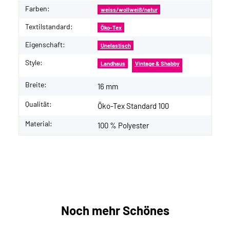
Farben:
weiss/wollweiß/natur
Textilstandard:
Öko-Tex
Eigenschaft:
Unelastisch
Style:
Landhaus
Vintage & Shabby
Breite:
16 mm
Qualität:
Öko-Tex Standard 100
Material:
100 % Polyester
Noch mehr Schönes