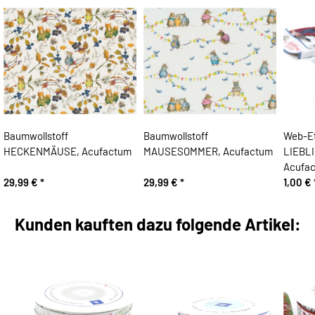
Baumwollstoff
Baumwollstoff
Web-E
HECKENMÄUSE, Acufactum
MAUSESOMMER, Acufactum
LIEBL
Acufac
29,99 €
*
29,99 €
*
1,00 €
Kunden kauften dazu folgende Artikel: