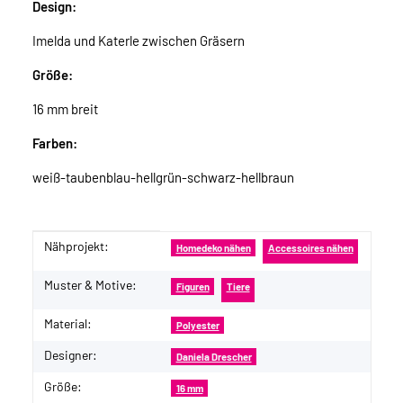
Design:
Imelda und Katerle zwischen Gräsern
Größe:
16 mm breit
Farben:
weiß-taubenblau-hellgrün-schwarz-hellbraun
Nähprojekt:
Produkteigenschaft
Wert
Homedeko nähen
Accessoires nähen
Muster & Motive:
Figuren
Tiere
Material:
Polyester
Designer:
Daniela Drescher
Größe:
16 mm