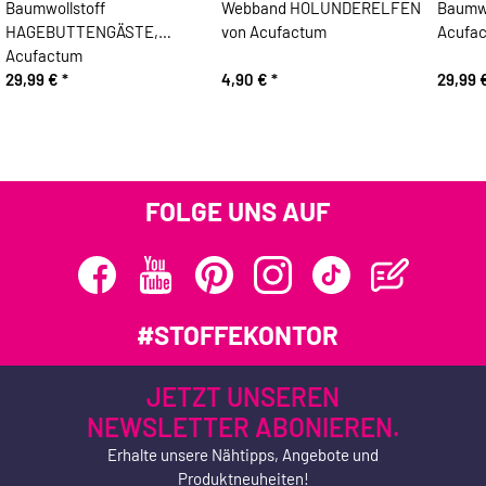
Baumwollstoff
Webband HOLUNDERELFEN
Baumwo
HAGEBUTTENGÄSTE,
von Acufactum
Acufa
Acufactum
29,99 €
*
4,90 €
*
29,99 
FOLGE UNS AUF
#STOFFEKONTOR
JETZT UNSEREN
NEWSLETTER ABONIEREN.
Erhalte unsere Nähtipps, Angebote und
Produktneuheiten!