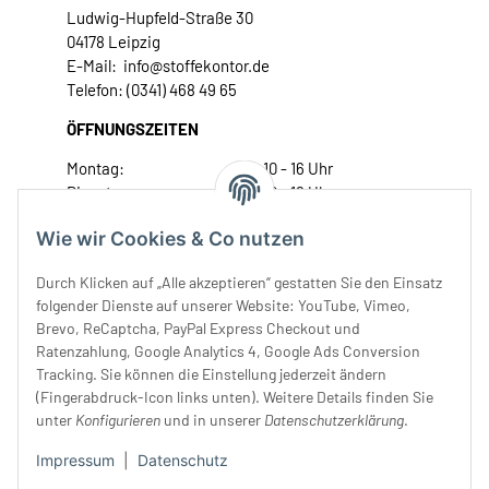
Ludwig-Hupfeld-Straße 30
04178 Leipzig
E-Mail: info@stoffekontor.de
Telefon: (0341) 468 49 65
ÖFFNUNGSZEITEN
Montag:
10 - 16 Uhr
Dienstag:
10 - 16 Uhr
Mittwoch:
10 - 18 Uhr
Wie wir Cookies & Co nutzen
Donnerstag:
10 - 18 Uhr
Freitag:
10 - 18 Uhr
Durch Klicken auf „Alle akzeptieren“ gestatten Sie den Einsatz
Samstag:
10 - 14 Uhr
folgender Dienste auf unserer Website: YouTube, Vimeo,
Brevo, ReCaptcha, PayPal Express Checkout und
Unser Service
Ratenzahlung, Google Analytics 4, Google Ads Conversion
Tracking. Sie können die Einstellung jederzeit ändern
Rechtliches
(Fingerabdruck-Icon links unten). Weitere Details finden Sie
unter
Konfigurieren
und in unserer
Datenschutzerklärung
.
Impressum
|
Datenschutz