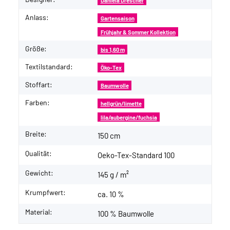
Daniela Drescher
Anlass:
Gartensaison
Frühjahr & Sommer Kollektion
Größe:
bis 1,60 m
Textilstandard:
Öko-Tex
Stoffart:
Baumwolle
Farben:
hellgrün/limette
lila/aubergine/fuchsia
Breite:
150 cm
Qualität:
Oeko-Tex-Standard 100
Gewicht:
145 g / m²
Krumpfwert:
ca. 10 %
Material:
100 % Baumwolle