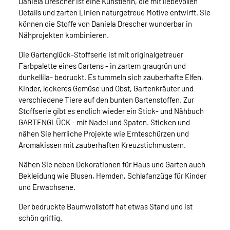
Daniela Drescher ist eine Künstlerin, die mit liebevollen
Details und zarten Linien naturgetreue Motive entwirft. Sie
können die Stoffe von Daniela Drescher wunderbar in
Nähprojekten kombinieren.
Die Gartenglück-Stoffserie ist mit originalgetreuer
Farbpalette eines Gartens - in zartem graugrün und
dunkellila- bedruckt. Es tummeln sich zauberhafte Elfen,
Kinder, leckeres Gemüse und Obst, Gartenkräuter und
verschiedene Tiere auf den bunten Gartenstoffen. Zur
Stoffserie gibt es endlich wieder ein Stick- und Nähbuch
GARTENGLÜCK - mit Nadel und Spaten. Sticken und
nähen Sie herrliche Projekte wie Ernteschürzen und
Aromakissen mit zauberhaften Kreuzstichmustern.
Nähen Sie neben Dekorationen für Haus und Garten auch
Bekleidung wie Blusen, Hemden, Schlafanzüge für Kinder
und Erwachsene.
Der bedruckte Baumwollstoff hat etwas Stand und ist
schön griffig.