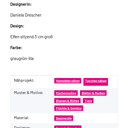
Designerin:
Daniela Drescher
Design:
Elfen sitzend 3 cm groß
Farbe:
graugrün-lila
Nähprojekt:
Produkteigenschaft
Wert
Homedeko nähen
Taschen nähen
Muster & Motive:
Küchenmotive
Blätter & Ranken
Blumen & Blüten
Tiere
Früchte & Gemüse
Material:
Baumwolle
Designer: