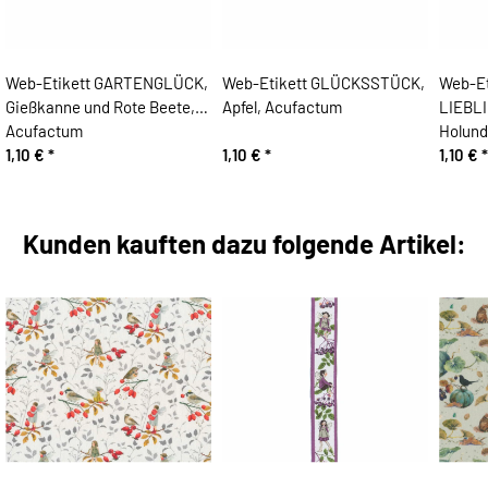
Web-Etikett GARTENGLÜCK,
Web-Etikett GLÜCKSSTÜCK,
Web-Et
Gießkanne und Rote Beete,
Apfel, Acufactum
LIEBL
Acufactum
Holund
1,10 €
*
1,10 €
*
1,10 €
*
Kunden kauften dazu folgende Artikel: