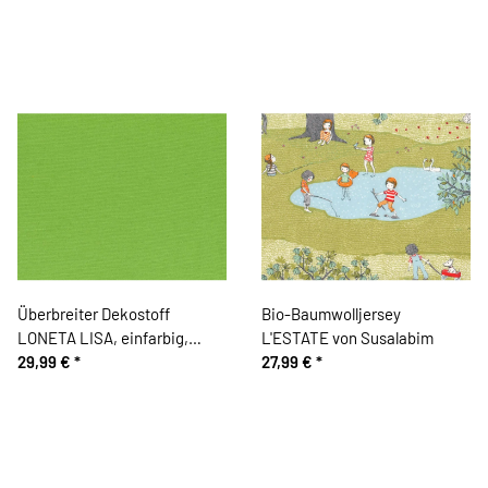
Überbreiter Dekostoff
Bio-Baumwolljersey
LONETA LISA, einfarbig,
L'ESTATE von Susalabim
hellgrün
29,99 €
*
27,99 €
*