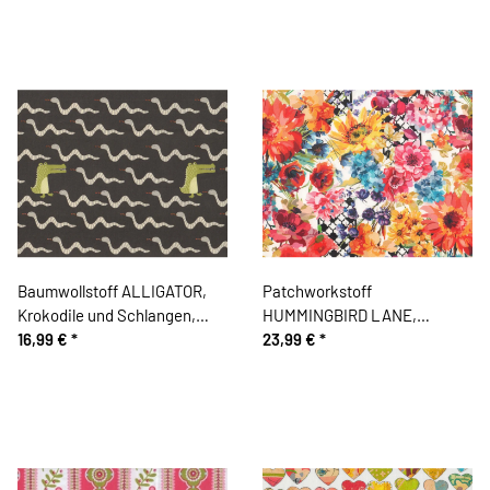
Baumwollstoff ALLIGATOR,
Patchworkstoff
Krokodile und Schlangen,
HUMMINGBIRD LANE,
anthrazit-schilfgrün
16,99 €
*
Blumenpergola, In The
23,99 €
*
Beginning