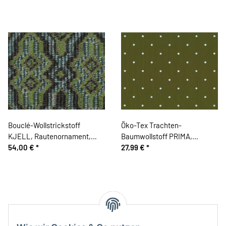
Bouclé-Wollstrickstoff
Öko-Tex Trachten-
KJELL, Rautenornament,
Baumwollstoff PRIMA,
hellgrün, Hilco
54,00 €
*
Punkte, limette dunkel-weiß
27,99 €
*