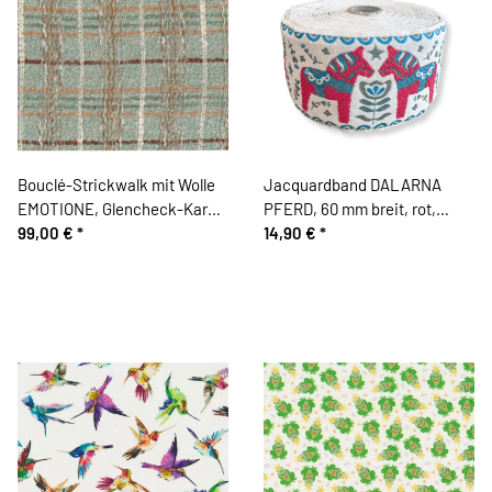
Bouclé-Strickwalk mit Wolle
Jacquardband DALARNA
EMOTIONE, Glencheck-Karo,
PFERD, 60 mm breit, rot,
mintgrün, Hilco
99,00 €
*
Kafka
14,90 €
*