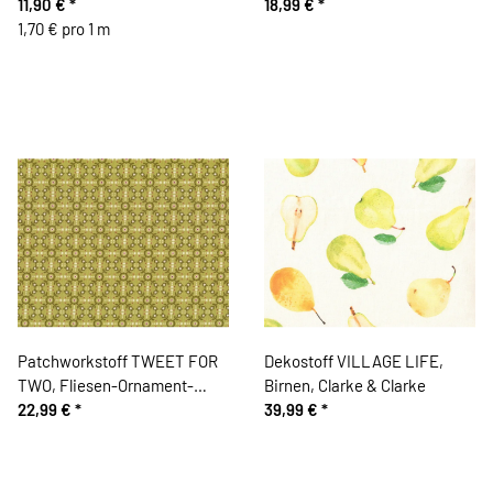
apfelgrün
11,90 €
*
hellgrün, Moda Fabrics
18,99 €
*
1,70 € pro 1 m
Patchworkstoff TWEET FOR
Dekostoff VILLAGE LIFE,
TWO, Fliesen-Ornament-
Birnen, Clarke & Clarke
Muster, hellgrün-olive
22,99 €
*
39,99 €
*