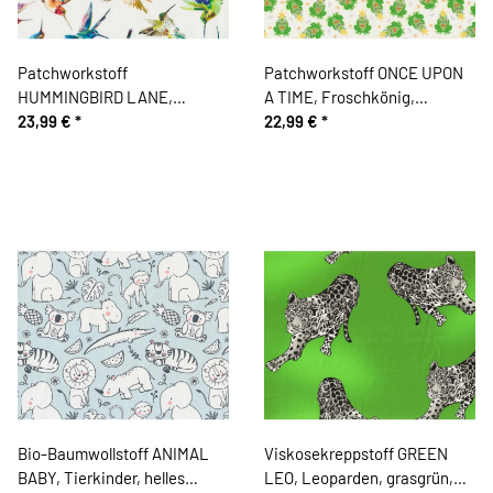
Patchworkstoff
Patchworkstoff ONCE UPON
HUMMINGBIRD LANE,
A TIME, Froschkönig,
Kolibris, weiß, In The
23,99 €
*
Camelot Fabrics
22,99 €
*
Beginning
Bio-Baumwollstoff ANIMAL
Viskosekreppstoff GREEN
BABY, Tierkinder, helles
LEO, Leoparden, grasgrün,