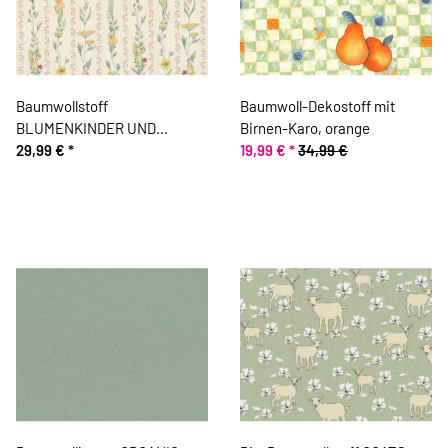
Baumwollstoff
Baumwoll-Dekostoff mit
BLUMENKINDER UND
Birnen-Karo, orange
RANKEN, grün-gelb, Carola
29,99 €
*
19,99 €
*
34,99 €
Gutwill, Acufactum