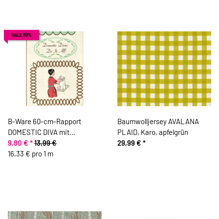
SALE 30%
B-Ware 60-cm-Rapport
Baumwolljersey AVALANA
DOMESTIC DIVA mit
PLAID, Karo, apfelgrün
Hausfrauen, cremé-pastellrot
9,80 €
*
13,99 €
29,99 €
*
16,33 € pro 1 m