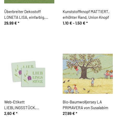
Überbreiter Dekostoff
Kunststoffknopf MATTIERT,
LONETA LISA, einfarbig,
erhöhter Rand, Union Knopf
limette
29,99 €
*
1,10 € -
1,50 €
*
Web-Etikett
Bio-Baumwolljersey LA
LIEBLINGSSTÜCK,
PRIMAVERA von Susalabim
Acufactum
2,60 €
*
27,99 €
*