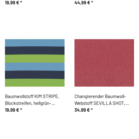
mintgrün
19,99 €
*
Hilco
44,99 €
*
Baumwollstoff KIM STRIPE,
Changierender Baumwoll-
Blockstreifen, hellgrün-
Webstoff SEVILLA SHOT,
dunkelblau
19,99 €
*
helles kupferrot
34,99 €
*