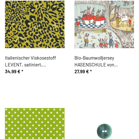
Italienischer Viskosestoff
Bio-Baumwolljersey
LEVENT, satiniert,
HASENSCHULE von
Leopardenmuster, limette
34,99 €
*
Susalabim
27,99 €
*