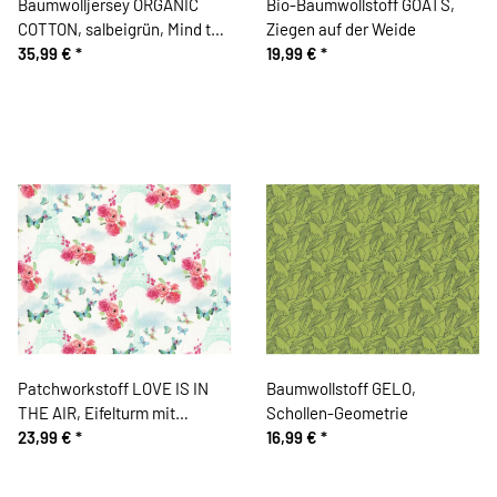
Baumwolljersey ORGANIC
Bio-Baumwollstoff GOATS,
COTTON, salbeigrün, Mind the
Ziegen auf der Weide
Maker
35,99 €
*
19,99 €
*
Patchworkstoff LOVE IS IN
Baumwollstoff GELO,
THE AIR, Eifelturm mit
Schollen-Geometrie
Schmetterlingen, Blank
23,99 €
*
16,99 €
*
Quilting