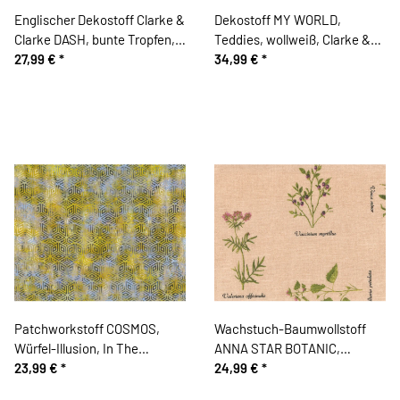
Englischer Dekostoff Clarke &
Dekostoff MY WORLD,
Clarke DASH, bunte Tropfen,
Teddies, wollweiß, Clarke &
gebrochenes weiß-aprikot
27,99 €
*
Clarke
34,99 €
*
Patchworkstoff COSMOS,
Wachstuch-Baumwollstoff
Würfel-Illusion, In The
ANNA STAR BOTANIC,
Beginning
23,99 €
*
Kräuter, beige
24,99 €
*