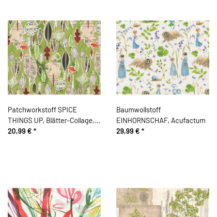
Patchworkstoff SPICE
Baumwollstoff
THINGS UP, Blätter-Collage,
EINHORNSCHAF, Acufactum
Dear Stella
20,99 €
*
29,99 €
*