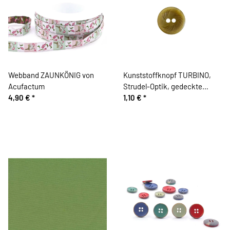
Webband ZAUNKÖNIG von
Kunststoffknopf TURBINO,
Acufactum
Strudel-Optik, gedeckte
4,90 €
*
limette, Union Knopf
1,10 €
*