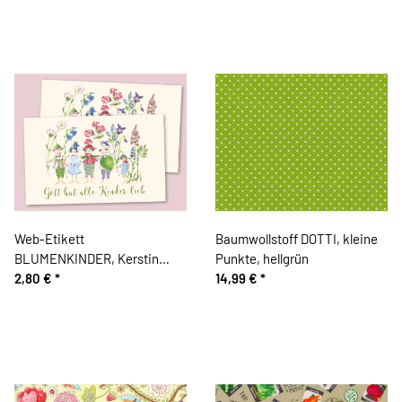
Web-Etikett
Baumwollstoff DOTTI, kleine
BLUMENKINDER, Kerstin
Punkte, hellgrün
Heß, Acufactum
2,80 €
*
14,99 €
*