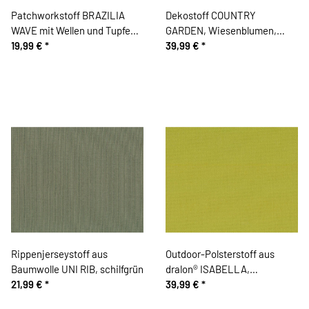
Patchworkstoff BRAZILIA
Dekostoff COUNTRY
WAVE mit Wellen und Tupfen,
GARDEN, Wiesenblumen,
kräftiges limette-aubergine
19,99 €
*
Clarke & Clarke
39,99 €
*
Rippenjerseystoff aus
Outdoor-Polsterstoff aus
Baumwolle UNI RIB, schilfgrün
dralon® ISABELLA,
21,99 €
*
teflonbeschichtet, limette
39,99 €
*