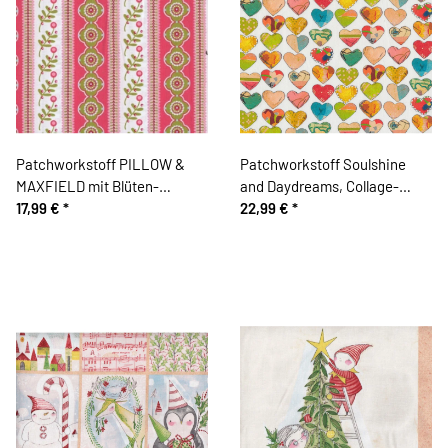
Patchworkstoff PILLOW &
Patchworkstoff Soulshine
MAXFIELD mit Blüten-
and Daydreams, Collage-
Musterstreifen, pink-limette
17,99 €
*
Herzen, Kelly Rae Roberts
22,99 €
*