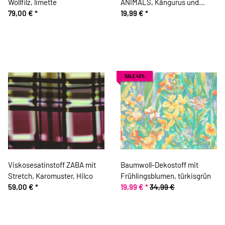
Wollfilz, limette
ANIMALS, Kängurus und
79,00 €
*
Elche
19,99 €
*
SALE 43%
Viskosesatinstoff ZABA mit
Baumwoll-Dekostoff mit
Stretch, Karomuster, Hilco
Frühlingsblumen, türkisgrün
59,00 €
*
19,99 €
*
34,99 €