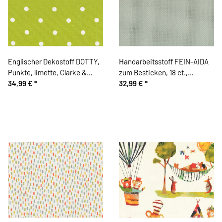
Englischer Dekostoff DOTTY,
Handarbeitsstoff FEIN-AIDA
Punkte, limette, Clarke &
zum Besticken, 18 ct.,
Clarke
34,99 €
*
lindgrün, Zweigart
32,99 €
*