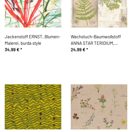
Jackenstoff ERNST, Blumen-
Wachstuch-Baumwollstoff
Malerei, burda style
ANNA STAR TERIDIUM,
34,99 €
*
Botanik, natur
24,99 €
*