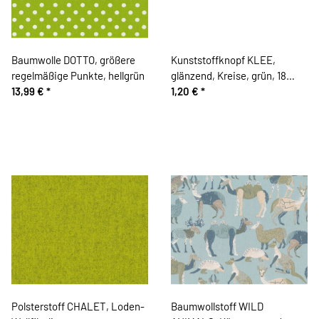
Baumwolle DOTTO, größere
Kunststoffknopf KLEE,
regelmäßige Punkte, hellgrün
glänzend, Kreise, grün, 18
13,99 €
*
mm, Union Knopf
1,20 €
*
Polsterstoff CHALET, Loden-
Baumwollstoff WILD