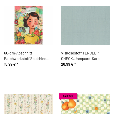
60-cm-Abschnitt
Viskosestoff TENCEL™
Patchworkstoff Soulshine
CHECK, Jacquard-Karo,
and Daydreams, Bilder-
15,99 €
*
mintgrün, Fibre Mood
26,99 €
*
Collagen, Kelly Rae Roberts
SALE 43%