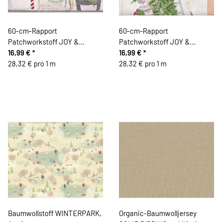
60-cm-Rapport
60-cm-Rapport
Patchworkstoff JOY &
Patchworkstoff JOY &
WONDER, musikalische
16,99 €
*
WONDER, Weihnachts-
16,99 €
*
Gesellen, Cori Dantini
28,32 € pro 1 m
Wichtel, Cori Dantini
28,32 € pro 1 m
Baumwollstoff WINTERPARK,
Organic-Baumwolljersey