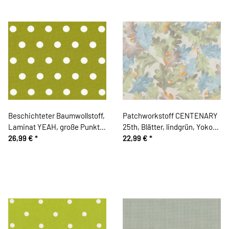
Beschichteter Baumwollstoff,
Patchworkstoff CENTENARY
Laminat YEAH, große Punkte,
25th, Blätter, lindgrün, Yoko
limette
26,99 €
*
Saito
22,99 €
*