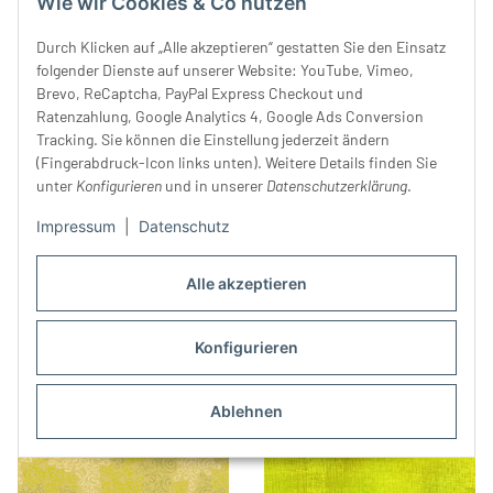
Wie wir Cookies & Co nutzen
Durch Klicken auf „Alle akzeptieren“ gestatten Sie den Einsatz
folgender Dienste auf unserer Website: YouTube, Vimeo,
Brevo, ReCaptcha, PayPal Express Checkout und
Ratenzahlung, Google Analytics 4, Google Ads Conversion
Tracking. Sie können die Einstellung jederzeit ändern
Patchworkstoff "Christmas
Popeline SEIGAIHA,
(Fingerabdruck-Icon links unten). Weitere Details finden Sie
Candy" mit vielen kleinen
Wellenmuster, hellgrün
unter
Konfigurieren
und in unserer
Datenschutzerklärung
.
Geschenken, hellgrün-grün-
16,99 €
*
19,99 €
*
Impressum
|
Datenschutz
rot
Alle akzeptieren
Konfigurieren
Ablehnen