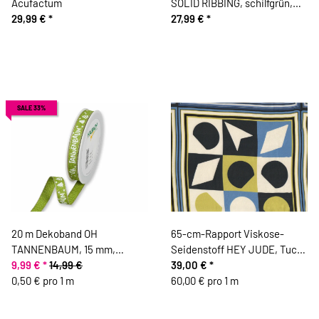
Acufactum
SOLID RIBBING, schilfgrün,
29,99 €
*
Bloome Copenhagen
27,99 €
*
SALE 33%
20 m Dekoband OH
65-cm-Rapport Viskose-
TANNENBAUM, 15 mm,
Seidenstoff HEY JUDE, Tuch-
hellgrün
9,99 €
*
14,99 €
Muster, burda style
39,00 €
*
0,50 € pro 1 m
60,00 € pro 1 m