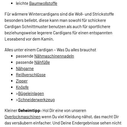
leichte
Baumwollstoffe
Für wärmere Wintercardigans sind die Woll- und Strickstoffe
besonders beliebt, diese kann man sowohl für schickere
Cardigan Schnittmuster benutzen als auch für sportlichere
beziehungsweise legerere Cardigans für einen entspannten
Leseabend vor dem Kamin.
Alles unter einem Cardigan – Was Du alles brauchst
passende
Nähmaschinennadeln
passende
Nähfüße
Nähgarne
Reißverschlüsse
Zipper
Knöpfe
>
Bügeleinlagen
>
Schneiderwerkzeug
Kleiner
Geheimtipp:
Hol Dir eine von unseren
Overlockmaschinen
wenn Du viel Kleidung nähst, das macht Dir
das versäubern einfacher. Und Deine Endergebnisse sehen nicht