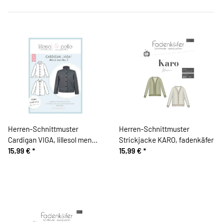
Herren-Schnittmuster
Herren-Schnittmuster
Cardigan VIGA, lillesol men
Strickjacke KARO, fadenkäfer
No.3
15,99 €
*
15,99 €
*