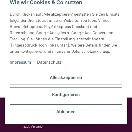
Donnerstag:
10 - 18 Uhr
Wie wir Cookies & Co nutzen
Freitag:
10 - 18 Uhr
Durch Klicken auf „Alle akzeptieren“ gestatten Sie den Einsatz
Samstag:
10 - 14 Uhr
folgender Dienste auf unserer Website: YouTube, Vimeo,
Unser Service
Brevo, ReCaptcha, PayPal Express Checkout und
Ratenzahlung, Google Analytics 4, Google Ads Conversion
Tracking. Sie können die Einstellung jederzeit ändern
Rechtliches
(Fingerabdruck-Icon links unten). Weitere Details finden Sie
unter
Konfigurieren
und in unserer
Datenschutzerklärung
.
Impressum
|
Datenschutz
Alle akzeptieren
Konfigurieren
Google Analytics deaktivieren
Status:
Opt-Out-Cookie ist nicht gesetzt
Ablehnen
(Tracking aktiv)
* Alle Preise inkl. gesetzlicher MwSt.,
zzgl.
Versand