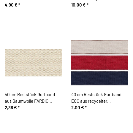
wollweiß 30 mm
4,90 €
*
10,00 €
*
40 cm Reststück Gurtband
40 cm Reststück Gurtband
aus Baumwolle FARBIG
ECO aus recycelter
wollweiß 40 mm
2,36 €
*
Baumwolle hellgrau
2,00 €
*