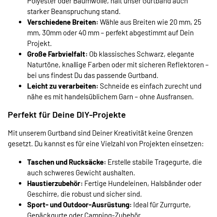
Polyester oder Baumwolle, hält unser Gurtband auch
starker Beanspruchung stand.
Verschiedene Breiten:
Wähle aus Breiten wie 20 mm, 25
mm, 30mm oder 40 mm – perfekt abgestimmt auf Dein
Projekt.
Große Farbvielfalt:
Ob klassisches Schwarz, elegante
Naturtöne, knallige Farben oder mit sicheren Reflektoren –
bei uns findest Du das passende Gurtband.
Leicht zu verarbeiten:
Schneide es einfach zurecht und
nähe es mit handelsüblichem Garn – ohne Ausfransen.
Perfekt für Deine DIY-Projekte
Mit unserem Gurtband sind Deiner Kreativität keine Grenzen
gesetzt. Du kannst es für eine Vielzahl von Projekten einsetzen:
Taschen und Rucksäcke:
Erstelle stabile Tragegurte, die
auch schweres Gewicht aushalten.
Haustierzubehör:
Fertige Hundeleinen, Halsbänder oder
Geschirre, die robust und sicher sind.
Sport- und Outdoor-Ausrüstung:
Ideal für Zurrgurte,
Gepäckgurte oder Camping-Zubehör.