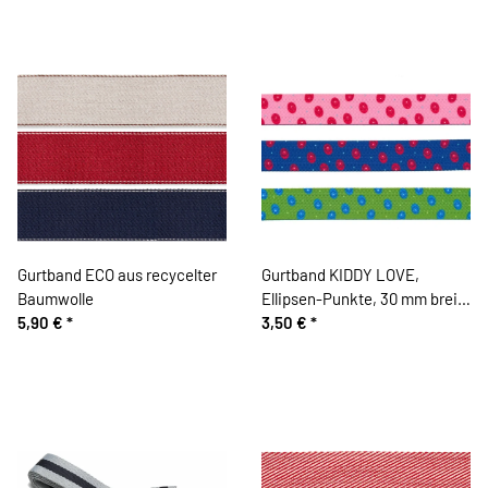
Gurtband ECO aus recycelter
Gurtband KIDDY LOVE,
Baumwolle
Ellipsen-Punkte, 30 mm breit,
5,90 €
*
2 Farben
3,50 €
*