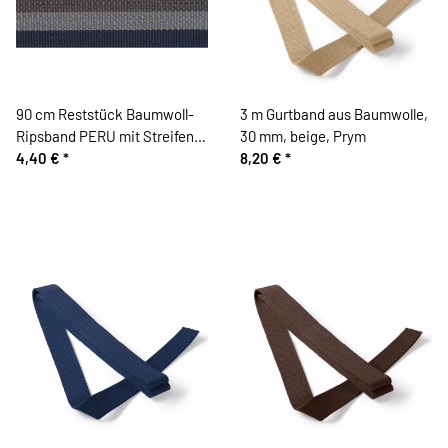
90 cm Reststück Baumwoll-
3 m Gurtband aus Baumwolle,
Ripsband PERU mit Streifen
30 mm, beige, Prym
dunkelblau-grau 35 mm
4,40 €
*
8,20 €
*