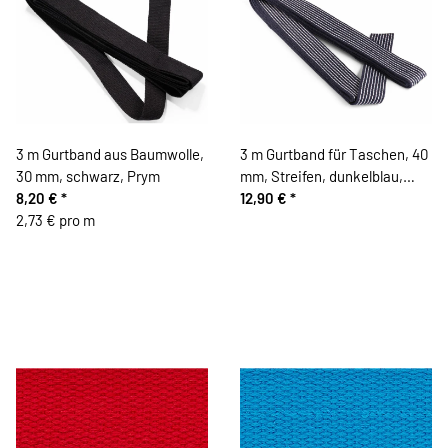
3 m Gurtband aus Baumwolle,
3 m Gurtband für Taschen, 40
30 mm, schwarz, Prym
mm, Streifen, dunkelblau,
8,20 €
*
Prym
12,90 €
*
2,73 € pro m