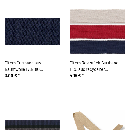
70 cm Gurtband aus
70 cm Reststück Gurtband
Baumwolle FARBIG
ECO aus recycelter
dunkelblau 40 mm
3,00 €
*
Baumwolle dunkelgrau
4,15 €
*