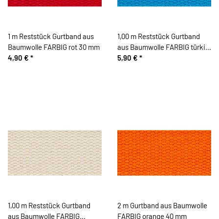
1 m Reststück Gurtband aus
1,00 m Reststück Gurtband
Baumwolle FARBIG rot 30 mm
aus Baumwolle FARBIG türkis
4,90 €
*
40 mm
5,90 €
*
1,00 m Reststück Gurtband
2 m Gurtband aus Baumwolle
aus Baumwolle FARBIG
FARBIG orange 40 mm