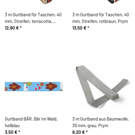
3 m Gurtband für Taschen, 40
3 m Gurtband für Taschen, 40
mm, Streifen, terracotta,
mm, Streifen, rotbraun, Prym
Prym
12,90 €
*
13,50 €
*
Gurtband BÄR, Bär im Wald,
3 m Gurtband aus Baumwolle,
hellblau
30 mm, grau, Prym
3,50 €
*
8,20 €
*