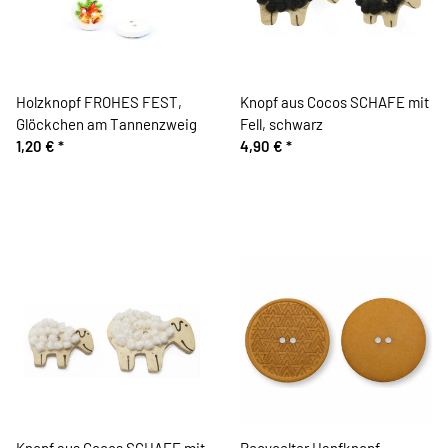
Holzknopf FROHES FEST,
Knopf aus Cocos SCHAFE mit
Glöckchen am Tannenzweig
Fell, schwarz
1,20 €
*
4,90 €
*
Knopf aus Cocos SCHAFE mit
Recycelter Hanfknopf