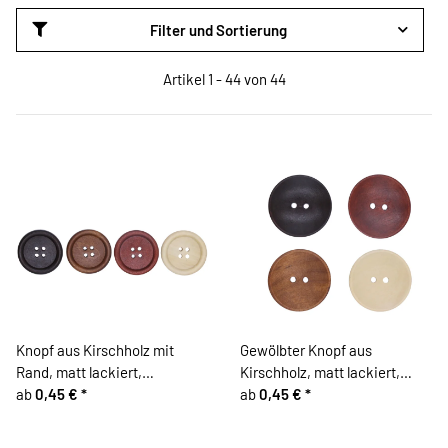
Filter und Sortierung
Artikel 1 - 44 von 44
Knopf aus Kirschholz mit
Gewölbter Knopf aus
Rand, matt lackiert,
Kirschholz, matt lackiert,
Brauntöne
ab
0,45 €
*
Brauntöne
ab
0,45 €
*