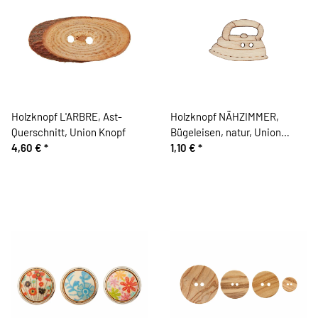
Holzknopf L'ARBRE, Ast-
Holzknopf NÄHZIMMER,
Querschnitt, Union Knopf
Bügeleisen, natur, Union
4,60 €
*
Knopf
1,10 €
*