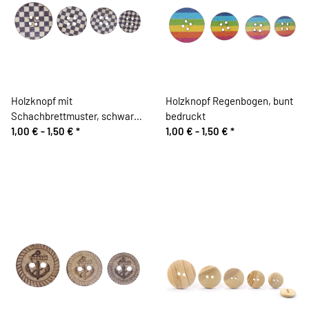
Holzknopf mit
Holzknopf Regenbogen, bunt
Schachbrettmuster, schwarz-
bedruckt
weiß
1,00 € -
1,50 €
*
1,00 € -
1,50 €
*