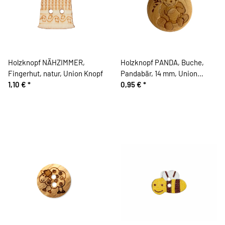
Holzknopf NÄHZIMMER,
Holzknopf PANDA, Buche,
Fingerhut, natur, Union Knopf
Pandabär, 14 mm, Union
1,10 €
*
Knopf
0,95 €
*