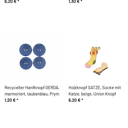
mit Henkel, rot, Union Knopf
6,20 €
*
Knopf
1,30 €
*
Recycelter Hanfknopf GERDA,
Holzknopf SATZE, Socke mit
marmoriert, taubenblau, Prym
Katze, beige, Union Knopf
1,20 €
*
6,20 €
*