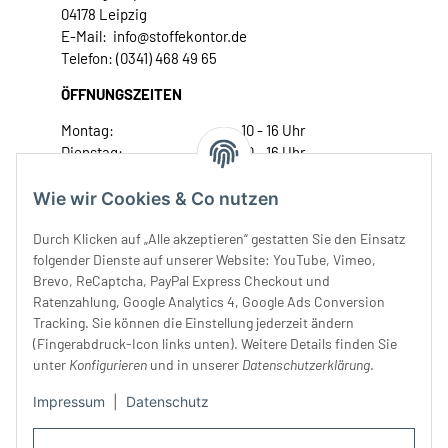
04178 Leipzig
E-Mail: info@stoffekontor.de
Telefon: (0341) 468 49 65
ÖFFNUNGSZEITEN
Montag:
10 - 16 Uhr
Dienstag:
10 - 16 Uhr
Mittwoch:
10 - 18 Uhr
Donnerstag:
10 - 18 Uhr
Wie wir Cookies & Co nutzen
Freitag:
10 - 18 Uhr
Durch Klicken auf „Alle akzeptieren“ gestatten Sie den Einsatz
Samstag:
10 - 14 Uhr
folgender Dienste auf unserer Website: YouTube, Vimeo,
Unser Service
Brevo, ReCaptcha, PayPal Express Checkout und
Ratenzahlung, Google Analytics 4, Google Ads Conversion
Tracking. Sie können die Einstellung jederzeit ändern
Rechtliches
(Fingerabdruck-Icon links unten). Weitere Details finden Sie
unter
Konfigurieren
und in unserer
Datenschutzerklärung
.
Impressum
|
Datenschutz