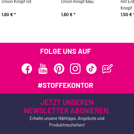
Union Knopf rot
Union Knopf blau
mit Er
Knopf
1,60 €
*
1,60 €
*
1,50 €
FOLGE UNS AUF
#STOFFEKONTOR
JETZT UNSEREN
NEWSLETTER ABONIEREN.
Erhalte unsere Nähtipps, Angebote und
Produktneuheiten!