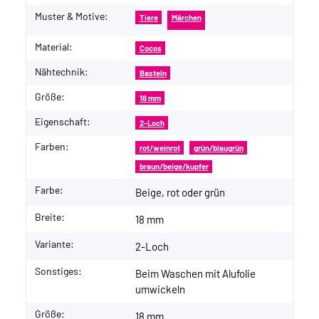
Muster & Motive:
Tiere
Märchen
Material:
Cocos
Nähtechnik:
Basteln
Größe:
18 mm
Eigenschaft:
2-Loch
Farben:
rot/weinrot
grün/blaugrün
braun/beige/kupfer
Farbe:
Beige, rot oder grün
Breite:
18 mm
Variante:
2-Loch
Sonstiges:
Beim Waschen mit Alufolie
umwickeln
Größe:
18 mm