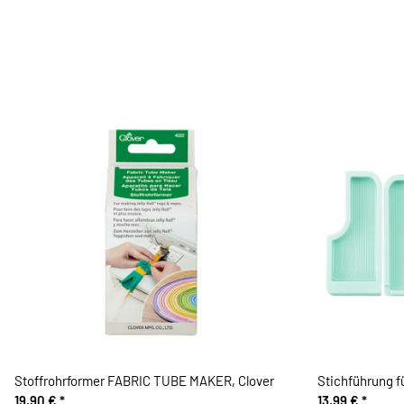
Stoffrohrformer FABRIC TUBE MAKER, Clover
Stichführung f
19,90 €
*
13,99 €
*