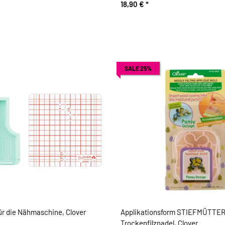
18,90 €
*
SALE 25%
ür die Nähmaschine, Clover
Applikationsform STIEFMÜTTE
Trockenfilznadel, Clover