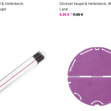
l & Heilenbeck,
Stickset Vaupel & Heilenbeck, 
gel
Land
8,99 €
*
11,99 €