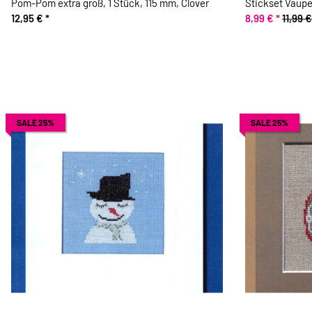
Pom-Pom extra groß, 1 Stück, 115 mm, Clover
Stickset Vaupel
12,95 €
*
8,99 €
*
11,99 €
SALE 25%
SALE 25%