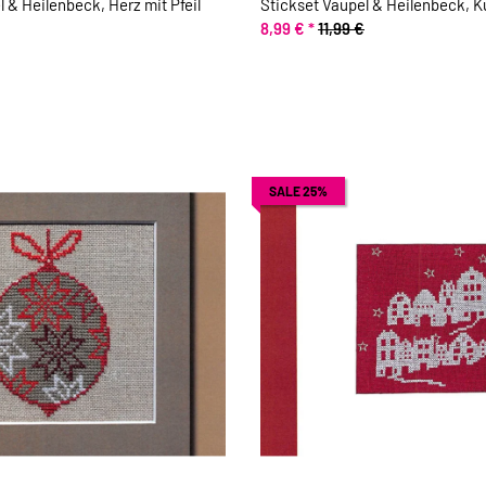
 & Heilenbeck, Herz mit Pfeil
Stickset Vaupel & Heilenbeck, 
8,99 €
*
11,99 €
SALE 25%