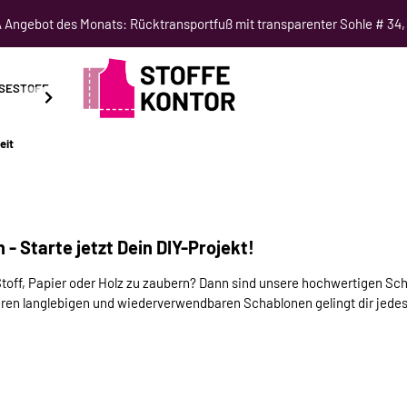
Angebot des Monats: Rücktransportfuß mit transparenter Sohle # 34,
SESTOFF
SCHNITTMUSTER
NÄHKURSE
SALE
eit
- Starte jetzt Dein DIY-Projekt!
 Stoff, Papier oder Holz zu zaubern? Dann sind unsere hochwertigen Sc
eren langlebigen und wiederverwendbaren Schablonen gelingt dir jed