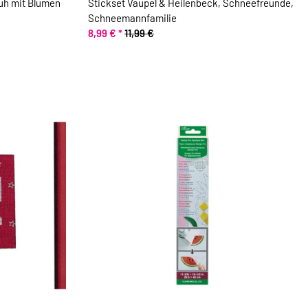
Kuh mit Blumen
Stickset Vaupel & Heilenbeck, Schneefreunde,
Schneemannfamilie
8,99 €
*
11,99 €