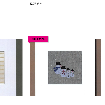
5,75 €
*
SALE 25%