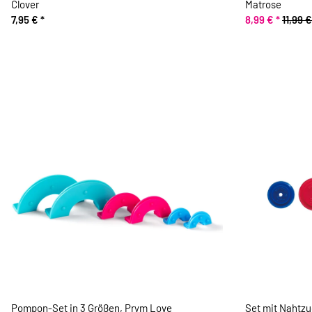
Clover
Matrose
7,95 €
*
8,99 €
*
11,99 €
Pompon-Set in 3 Größen, Prym Love
Set mit Nahtzu