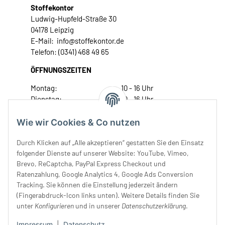
Stoffekontor
Ludwig-Hupfeld-Straße 30
04178 Leipzig
E-Mail: info@stoffekontor.de
Telefon: (0341) 468 49 65
ÖFFNUNGSZEITEN
Montag:
10 - 16 Uhr
Dienstag:
10 - 16 Uhr
Mittwoch:
10 - 18 Uhr
Donnerstag:
10 - 18 Uhr
Wie wir Cookies & Co nutzen
Freitag:
10 - 18 Uhr
Durch Klicken auf „Alle akzeptieren“ gestatten Sie den Einsatz
Samstag:
10 - 14 Uhr
folgender Dienste auf unserer Website: YouTube, Vimeo,
Unser Service
Brevo, ReCaptcha, PayPal Express Checkout und
Ratenzahlung, Google Analytics 4, Google Ads Conversion
Tracking. Sie können die Einstellung jederzeit ändern
Rechtliches
(Fingerabdruck-Icon links unten). Weitere Details finden Sie
unter
Konfigurieren
und in unserer
Datenschutzerklärung
.
Impressum
|
Datenschutz