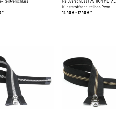
-Reißverschluss
Reißverschluss FASHION METAL
n
Kunststoffzahn, teilbar, Prym
 €
*
12,40 € -
17,40 €
*