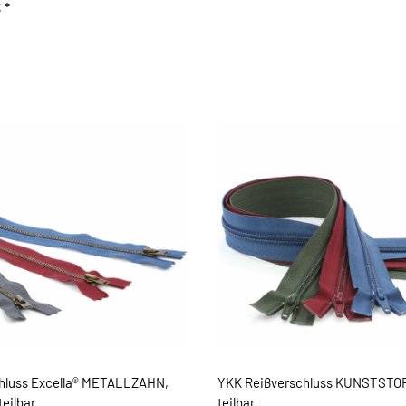
€
*
hluss Excella® METALLZAHN,
YKK Reißverschluss KUNSTSTO
teilbar
teilbar