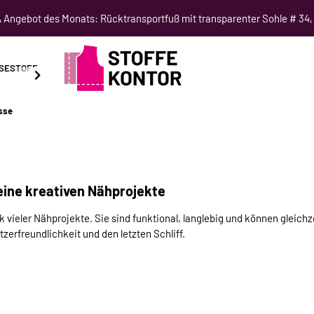
Angebot des Monats: Rücktransportfuß mit transparenter Sohle # 34,
SESTOFF
SCHNITTMUSTER
NÄHKURSE
SALE
sse
eine kreativen Nähprojekte
k vieler Nähprojekte. Sie sind funktional, langlebig und können gleich
tzerfreundlichkeit und den letzten Schliff.