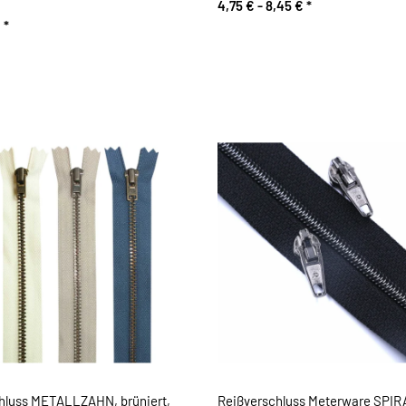
4,75 € -
8,45 €
*
€
*
hluss METALLZAHN, brüniert,
Reißverschluss Meterware SPIRA