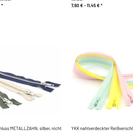
€
*
7,90 € -
11,45 €
*
hluss METALLZAHN, silber, nicht
YKK nahtverdeckter Reißversch