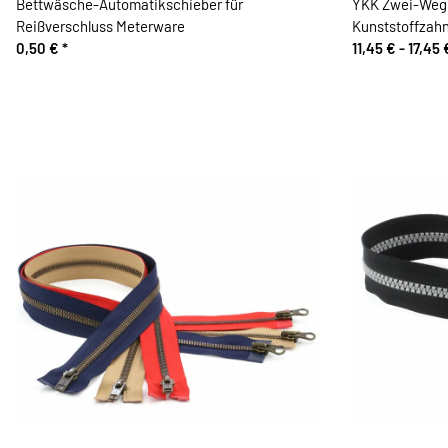
Bettwäsche-Automatikschieber für
YKK Zwei-Wege
Reißverschluss Meterware
Kunststoffzah
0,50 €
*
11,45 € -
17,45