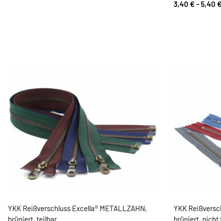
3,40 € -
5,40 
YKK Reißverschluss Excella® METALLZAHN,
YKK Reißversc
brüniert, teilbar
brüniert, nicht 