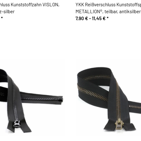
hluss Kunststoffzahn VISLON,
YKK Reißverschluss Kunststoffsp
z-silber
METALLION®, teilbar, antiksilber
€
*
7,90 € -
11,45 €
*