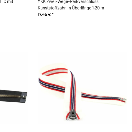
LIC mit
YKK Zwei-Wege-Reißverschluss
Kunststoffzahn in Überlänge 1,20 m
17,45 €
*