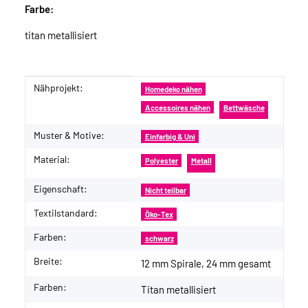
Farbe:
titan metallisiert
Nähprojekt:
Produkteigenschaft
Wert
Homedeko nähen
Accessoires nähen
Bettwäsche
Muster & Motive:
Einfarbig & Uni
Material:
Polyester
Metall
Eigenschaft:
Nicht teilbar
Textilstandard:
Öko-Tex
Farben:
schwarz
Breite:
12 mm Spirale, 24 mm gesamt
Farben:
Titan metallisiert