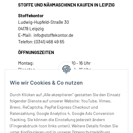
STOFFE UND NÄHMASCHINEN KAUFEN IN LEIPZIG
Stoffekontor
Ludwig-Hupfeld-Straße 30
04178 Leipzig
E-Mail: info@stoffekontor.de
Telefon: (0341) 468 49 65
ÖFFNUNGSZEITEN
Montag:
10 - 16 Uhr
Dienstag:
10 - 16 Uhr
Mittwoch:
10 - 18 Uhr
Wie wir Cookies & Co nutzen
Donnerstag:
10 - 18 Uhr
Freitag:
10 - 18 Uhr
Durch Klicken auf „Alle akzeptieren“ gestatten Sie den Einsatz
Samstag:
10 - 14 Uhr
folgender Dienste auf unserer Website: YouTube, Vimeo,
Unser Service
Brevo, ReCaptcha, PayPal Express Checkout und
Ratenzahlung, Google Analytics 4, Google Ads Conversion
Tracking. Sie können die Einstellung jederzeit ändern
Rechtliches
(Fingerabdruck-Icon links unten). Weitere Details finden Sie
unter
Konfigurieren
und in unserer
Datenschutzerklärung
.