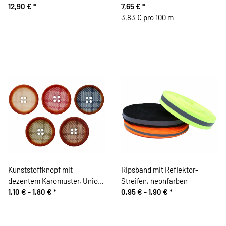
12,90 €
*
7,65 €
*
3,83 € pro 100 m
Kunststoffknopf mit
Ripsband mit Reflektor-
dezentem Karomuster, Union
Streifen, neonfarben
Knopf
1,10 € -
1,80 €
*
0,95 € -
1,90 €
*