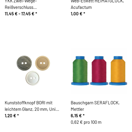
YKK Zwei-Wege-
Web-Etikett HEIMATGLÜCK,
Reißverschluss
Acufactum
Kunststoffzahn
11,45 € -
17,45 €
*
1,00 €
*
Kunststoffknopf BORI mit
Bauschgarn SERAFLOCK,
leichtem Glanz, 20 mm, Union
Mettler
Knopf
1,20 €
*
6,15 €
*
0,62 € pro 100 m