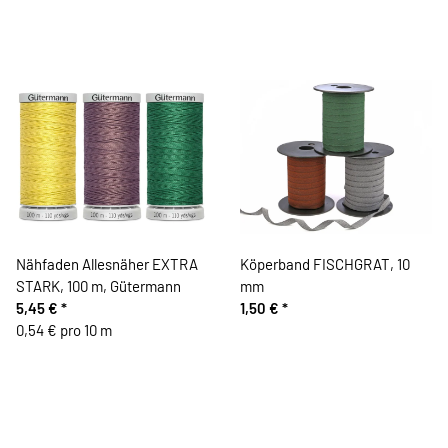
Nähfaden Allesnäher EXTRA
Köperband FISCHGRAT, 10
STARK, 100 m, Gütermann
mm
5,45 €
*
1,50 €
*
0,54 € pro 10 m