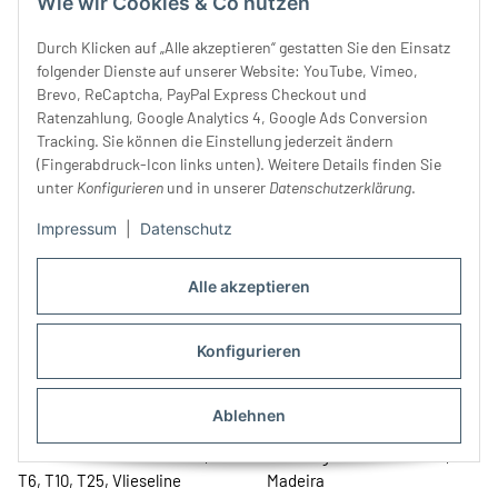
Wie wir Cookies & Co nutzen
Durch Klicken auf „Alle akzeptieren“ gestatten Sie den Einsatz
Nähfaden DENIM, 100 m,
Stäbchenband CORSAGE in
folgender Dienste auf unserer Website: YouTube, Vimeo,
Brevo, ReCaptcha, PayPal Express Checkout und
Gütermann
weiß und schwarz
Ratenzahlung, Google Analytics 4, Google Ads Conversion
3,70 €
*
1,90 €
*
Tracking. Sie können die Einstellung jederzeit ändern
(Fingerabdruck-Icon links unten). Weitere Details finden Sie
unter
Konfigurieren
und in unserer
Datenschutzerklärung
.
Impressum
|
Datenschutz
Alle akzeptieren
Konfigurieren
Ablehnen
5 m Bondaweb VLIESOFIX,
Bauschgarn AEROFLOCK,
T6, T10, T25, Vlieseline
Madeira