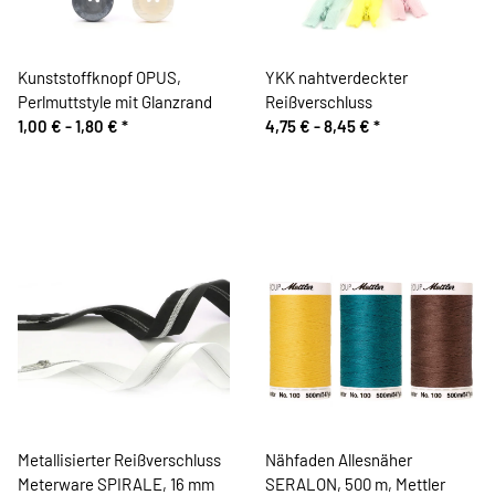
Kunststoffknopf OPUS,
YKK nahtverdeckter
Perlmuttstyle mit Glanzrand
Reißverschluss
1,00 € -
1,80 €
*
4,75 € -
8,45 €
*
Metallisierter Reißverschluss
Nähfaden Allesnäher
Meterware SPIRALE, 16 mm
SERALON, 500 m, Mettler