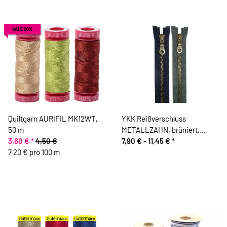
SALE 20%
Quiltgarn AURIFIL MK12WT,
YKK Reißverschluss
50 m
METALLZAHN, brüniert,
3,60 €
*
4,50 €
teilbar
7,90 € -
11,45 €
*
7,20 € pro 100 m