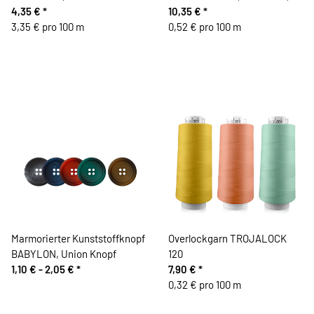
4,35 €
*
Mettler
10,35 €
*
3,35 € pro 100 m
0,52 € pro 100 m
Marmorierter Kunststoffknopf
Overlockgarn TROJALOCK
BABYLON, Union Knopf
120
1,10 € -
2,05 €
*
7,90 €
*
0,32 € pro 100 m