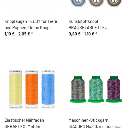
Knopfaugen TEDDY für Tiere
Kunststoffknopf
und Puppen, Union Knopf
BRAUSETABLETTE,
1,10 € -
2,05 €
*
gesprenkelt, Union Knopf
0,80 € -
1,10 €
*
Elastischer Nähfaden
Maschinen-Stickgarn
SERAFLEX, Mettler
ISACORD No.40, multicolor,