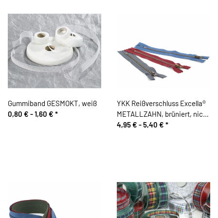
Gummiband GESMOKT, weiß
YKK Reißverschluss Excella®
0,80 € -
1,60 €
*
METALLZAHN, brüniert, nicht
teilbar
4,95 € -
5,40 €
*