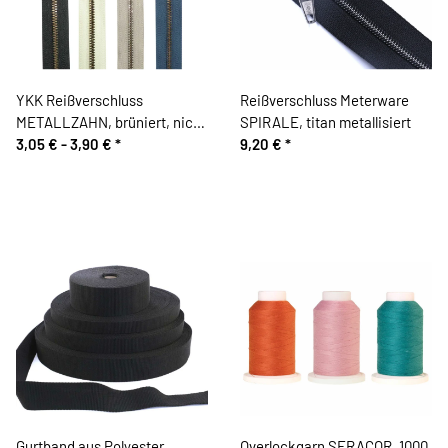
YKK Reißverschluss
Reißverschluss Meterware
METALLZAHN, brüniert, nicht
SPIRALE, titan metallisiert
teilbar
3,05 € -
3,90 €
*
9,20 €
*
Gurtband aus Polyester
Overlockgarn SERACOR, 1000