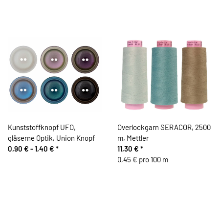
Kunststoffknopf UFO,
Overlockgarn SERACOR, 2500
gläserne Optik, Union Knopf
m, Mettler
0,90 € -
1,40 €
*
11,30 €
*
0,45 € pro 100 m