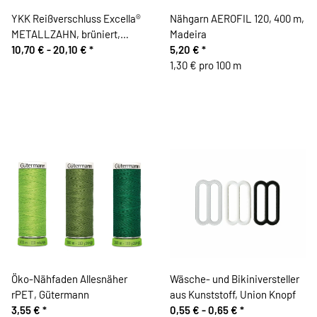
YKK Reißverschluss Excella®
Nähgarn AEROFIL 120, 400 m,
METALLZAHN, brüniert,
Madeira
teilbar
10,70 € -
20,10 €
*
5,20 €
*
1,30 € pro 100 m
Öko-Nähfaden Allesnäher
Wäsche- und Bikiniversteller
rPET, Gütermann
aus Kunststoff, Union Knopf
3,55 €
*
0,55 € -
0,65 €
*