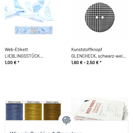
Web-Etikett
Kunststoffknopf
LIEBLINGSSTÜCK
GLENCHECK, schwarz-weiß,
VOGELSOMMER von
1,00 €
*
Union Knopf
1,60 € -
2,50 €
*
Acufactum