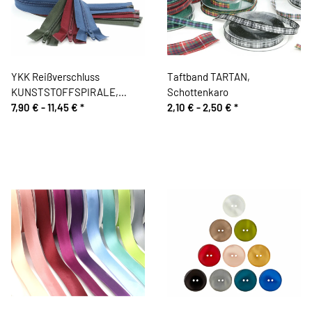
YKK Reißverschluss
Taftband TARTAN,
KUNSTSTOFFSPIRALE,
Schottenkaro
teilbar
7,90 € -
11,45 €
*
2,10 € -
2,50 €
*