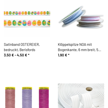
Satinband OSTEREIER,
Klöppelspitze NOA mit
bedruckt, Berisfords
Bogenkante, 6 mm breit, 5
3,50 € -
4,50 €
*
Farben
1,90 €
*