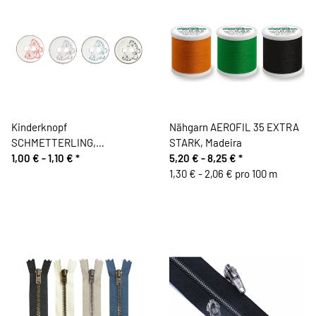
Kinderknopf
Nähgarn AEROFIL 35 EXTRA
SCHMETTERLING,
STARK, Madeira
transparent, Union Knopf
1,00 € -
1,10 €
*
5,20 € -
8,25 €
*
1,30 € - 2,06 € pro 100 m