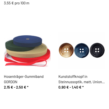
3,55 € pro 100 m
Hosenträger-Gummiband
Kunststoffknopf in
GORDON
Steinnussoptik, matt, Union
2,15 € -
2,50 €
*
Knopf
0,90 € -
1,40 €
*