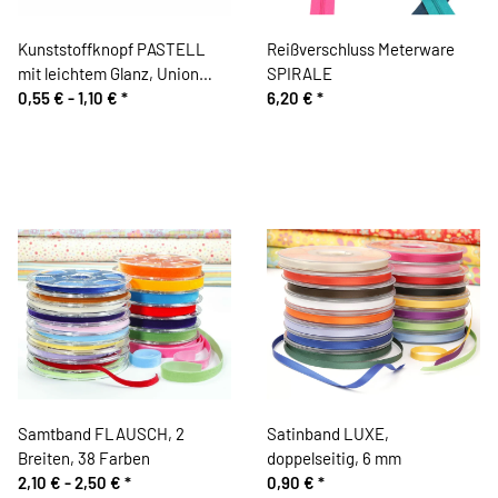
Kunststoffknopf PASTELL
Reißverschluss Meterware
mit leichtem Glanz, Union
SPIRALE
Knopf
0,55 € -
1,10 €
*
6,20 €
*
Samtband FLAUSCH, 2
Satinband LUXE,
Breiten, 38 Farben
doppelseitig, 6 mm
2,10 € -
2,50 €
*
0,90 €
*