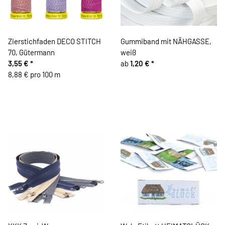
Zierstichfaden DECO STITCH
Gummiband mit NÄHGASSE,
70, Gütermann
weiß
3,55 €
*
ab
1,20 €
*
8,88 € pro 100 m