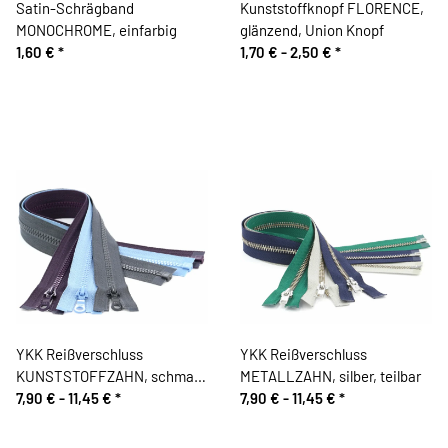
Satin-Schrägband
Kunststoffknopf FLORENCE,
MONOCHROME, einfarbig
glänzend, Union Knopf
1,60 €
*
1,70 € -
2,50 €
*
YKK Reißverschluss
YKK Reißverschluss
KUNSTSTOFFZAHN, schmal,
METALLZAHN, silber, teilbar
teilbar
7,90 € -
11,45 €
*
7,90 € -
11,45 €
*