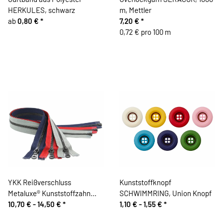
HERKULES, schwarz
m, Mettler
ab
0,80 €
*
7,20 €
*
0,72 € pro 100 m
YKK Reißverschluss
Kunststoffknopf
Metaluxe® Kunststoffzahn
SCHWIMMRING, Union Knopf
Metalloptik, teilbar
10,70 € -
14,50 €
*
1,10 € -
1,55 €
*