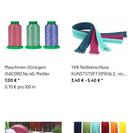
Maschinen-Stickgarn
YKK Reißverschluss
ISACORD No.40, Mettler
KUNSTSTOFFSPIRALE, nicht
7,00 €
*
teilbar
3,40 € -
5,40 €
*
0,70 € pro 100 m