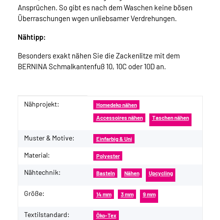
Ansprüchen. So gibt es nach dem Waschen keine bösen
Überraschungen wgen unliebsamer Verdrehungen.
Nähtipp:
Besonders exakt nähen Sie die Zackenlitze mit dem
BERNINA Schmalkantenfuß 10, 10C oder 10D an.
Nähprojekt:
Produkteigenschaft
Wert
Homedeko nähen
Accessoires nähen
Taschen nähen
Muster & Motive:
Einfarbig & Uni
Material:
Polyester
Nähtechnik:
Basteln
Nähen
Upcycling
Größe:
14 mm
3 mm
9 mm
Textilstandard:
Öko-Tex