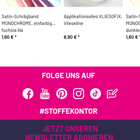
Satin-Schrägband
Applikationsvlies VLIESOFIX,
Satin-
MONOCHROME, einfarbig
Vlieseline
MONOC
fuchsia lila
dunkle
1,60 €
*
8,90 €
*
1,60 €
FOLGE UNS AUF
#STOFFEKONTOR
JETZT UNSEREN
NEWSLETTER ABONIEREN.