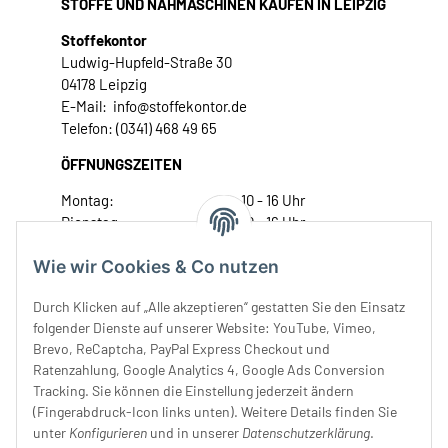
STOFFE UND NÄHMASCHINEN KAUFEN IN LEIPZIG
Stoffekontor
Ludwig-Hupfeld-Straße 30
04178 Leipzig
E-Mail: info@stoffekontor.de
Telefon: (0341) 468 49 65
ÖFFNUNGSZEITEN
Montag:
10 - 16 Uhr
Dienstag:
10 - 16 Uhr
Mittwoch:
10 - 18 Uhr
Wie wir Cookies & Co nutzen
Donnerstag:
10 - 18 Uhr
Freitag:
10 - 18 Uhr
Durch Klicken auf „Alle akzeptieren“ gestatten Sie den Einsatz
Samstag:
10 - 14 Uhr
folgender Dienste auf unserer Website: YouTube, Vimeo,
Unser Service
Brevo, ReCaptcha, PayPal Express Checkout und
Ratenzahlung, Google Analytics 4, Google Ads Conversion
Tracking. Sie können die Einstellung jederzeit ändern
Rechtliches
(Fingerabdruck-Icon links unten). Weitere Details finden Sie
unter
Konfigurieren
und in unserer
Datenschutzerklärung
.