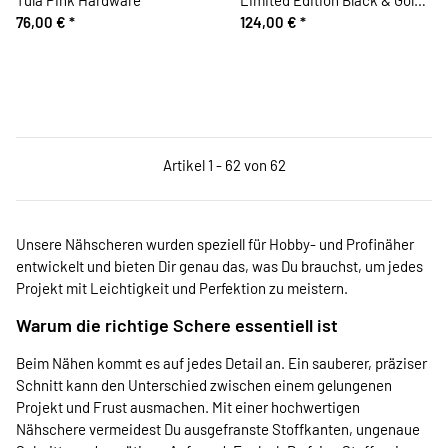
76,00 €
*
Tula Pink Hardware
124,00 €
*
Artikel 1 - 62 von 62
Unsere Nähscheren wurden speziell für Hobby- und Profinäher
entwickelt und bieten Dir genau das, was Du brauchst, um jedes
Projekt mit Leichtigkeit und Perfektion zu meistern.
Warum die richtige Schere essentiell ist
Beim Nähen kommt es auf jedes Detail an. Ein sauberer, präziser
Schnitt kann den Unterschied zwischen einem gelungenen
Projekt und Frust ausmachen. Mit einer hochwertigen
Nähschere vermeidest Du ausgefranste Stoffkanten, ungenaue