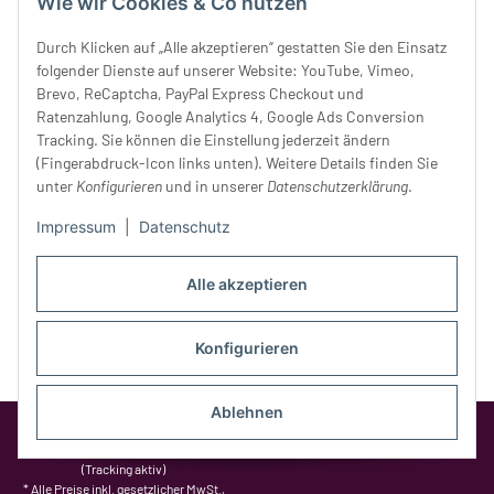
Wie wir Cookies & Co nutzen
Mittwoch:
10 - 18 Uhr
Donnerstag:
10 - 18 Uhr
Durch Klicken auf „Alle akzeptieren“ gestatten Sie den Einsatz
Freitag:
10 - 18 Uhr
folgender Dienste auf unserer Website: YouTube, Vimeo,
Samstag:
10 - 14 Uhr
Brevo, ReCaptcha, PayPal Express Checkout und
Ratenzahlung, Google Analytics 4, Google Ads Conversion
Unser Service
Tracking. Sie können die Einstellung jederzeit ändern
(Fingerabdruck-Icon links unten). Weitere Details finden Sie
unter
Konfigurieren
und in unserer
Datenschutzerklärung
.
Rechtliches
Impressum
|
Datenschutz
Alle akzeptieren
Konfigurieren
Ablehnen
Google Analytics deaktivieren
Status:
Opt-Out-Cookie ist nicht gesetzt
(Tracking aktiv)
* Alle Preise inkl. gesetzlicher MwSt.,