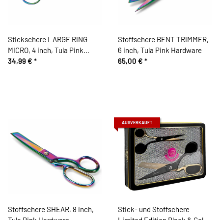
Stickschere LARGE RING
Stoffschere BENT TRIMMER,
MICRO, 4 inch, Tula Pink
6 inch, Tula Pink Hardware
Hardware
34,99 €
*
65,00 €
*
AUSVERKAUFT
Stoffschere SHEAR, 8 inch,
Stick- und Stoffschere
Tula Pink Hardware
Limited Edition Black & Gold,