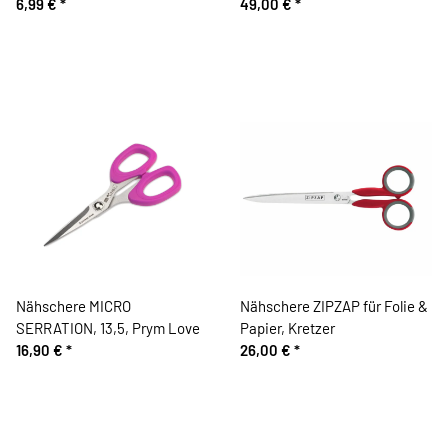
6,99 €
*
HOOK BLADE, Tula Pink
49,00 €
*
Hardware
Nähschere MICRO
Nähschere ZIPZAP für Folie &
SERRATION, 13,5, Prym Love
Papier, Kretzer
16,90 €
*
26,00 €
*