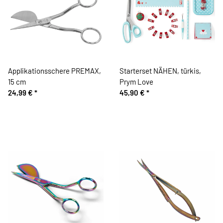
Applikationsschere PREMAX,
Starterset NÄHEN, türkis,
15 cm
Prym Love
24,99 €
*
45,90 €
*