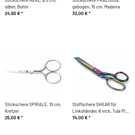
silber, Bohin
gebogen, 15 cm, Madeira
24,90 €
*
32,00 €
*
Stickschere SPIRALE, 10 cm,
Stoffschere SHEAR für
Kretzer
Linkshänder, 8 inch, Tula Pink
25,00 €
*
Hardware
74,00 €
*