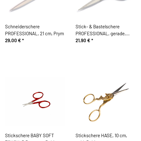
Schneiderschere
Stick- & Bastelschere
PROFESSIONAL, 21 cm, Prym
PROFESSIONAL, gerade,
29,00 €
*
Prym
21,90 €
*
Stickschere BABY SOFT
Stickschere HASE, 10 cm,