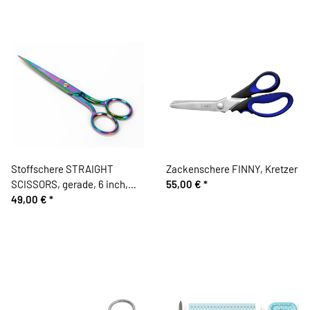
Stoffschere STRAIGHT
Zackenschere FINNY, Kretzer
SCISSORS, gerade, 6 inch,
55,00 €
*
Tula Pink Hardware
49,00 €
*