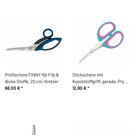
Profischere FINNY für Filz &
Stickschere mit
dicke Stoffe, 20 cm, Kretzer
Kunststoffgriff, gerade, Prym
68,00 €
*
Love
12,90 €
*