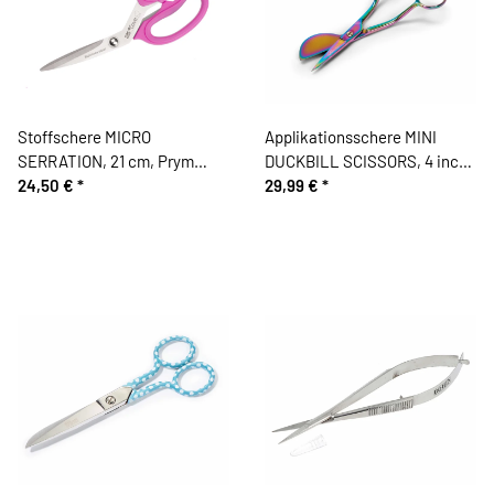
Stoffschere MICRO
Applikationsschere MINI
SERRATION, 21 cm, Prym
DUCKBILL SCISSORS, 4 inch,
Love
24,50 €
*
Tula Pink Hardware
29,99 €
*