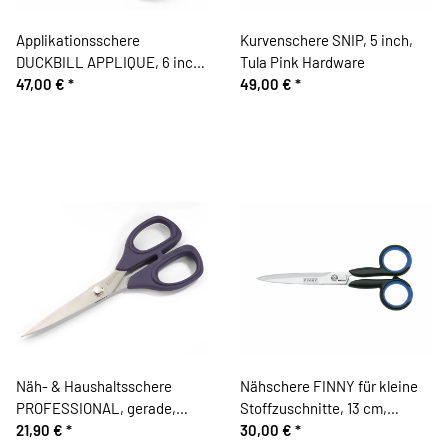
Applikationsschere
Kurvenschere SNIP, 5 inch,
DUCKBILL APPLIQUE, 6 inch,
Tula Pink Hardware
Tula Pink Hardware
47,00 €
*
49,00 €
*
Näh- & Haushaltsschere
Nähschere FINNY für kleine
PROFESSIONAL, gerade,
Stoffzuschnitte, 13 cm,
Prym
21,90 €
*
Kretzer
30,00 €
*