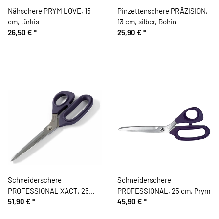
Nähschere PRYM LOVE, 15
Pinzettenschere PRÄZISION,
cm, türkis
13 cm, silber, Bohin
26,50 €
*
25,90 €
*
Schneiderschere
Schneiderschere
PROFESSIONAL XACT, 25
PROFESSIONAL, 25 cm, Prym
cm, Prym
51,90 €
*
45,90 €
*