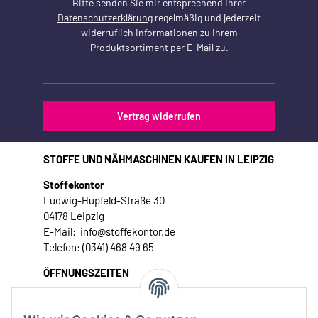
Bitte senden Sie mir entsprechend Ihrer
Datenschutzerklärung
regelmäßig und jederzeit
widerruflich Informationen zu Ihrem
Produktsortiment per E-Mail zu.
Vertrag widerrufen
STOFFE UND NÄHMASCHINEN KAUFEN IN LEIPZIG
Stoffekontor
Ludwig-Hupfeld-Straße 30
04178 Leipzig
E-Mail: info@stoffekontor.de
Telefon: (0341) 468 49 65
ÖFFNUNGSZEITEN
Montag:
10 - 16 Uhr
Dienstag:
10 - 16 Uhr