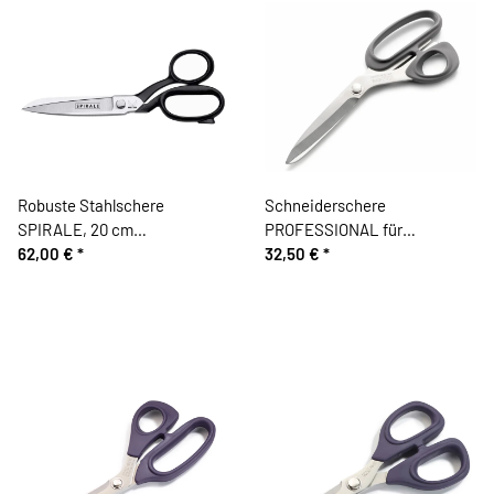
Robuste Stahlschere
Schneiderschere
SPIRALE, 20 cm
PROFESSIONAL für
Schneiderschere, Kretzer
62,00 €
*
Linkshänder, 21 cm, Prym
32,50 €
*