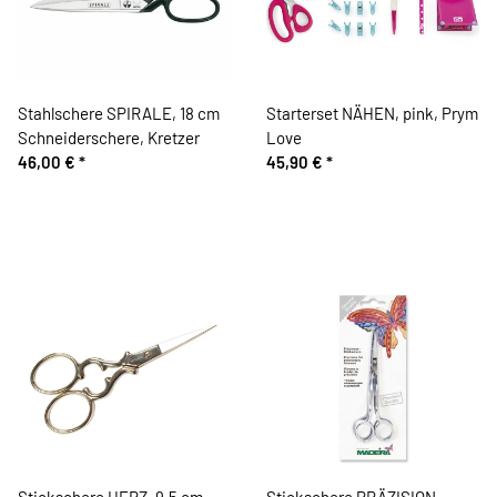
Stahlschere SPIRALE, 18 cm
Starterset NÄHEN, pink, Prym
Schneiderschere, Kretzer
Love
46,00 €
*
45,90 €
*
Stickschere HERZ, 9,5 cm,
Stickschere PRÄZISION,