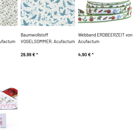
Baumwollstoff
Webband ERDBEERZEIT von
ufactum
VOGELSOMMER, Acufactum
Acufactum
29,99 €
*
4,90 €
*