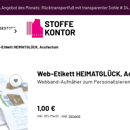
Angebot des Monats: Rücktransportfuß mit transparenter Sohle # 34,
SESTOFF
SCHNITTMUSTER
NÄHKURSE
SALE
-Etikett HEIMATGLÜCK, Acufactum
Web-Etikett HEIMATGLÜCK, A
Webband-Aufnäher zum Personalisiere
1,00 €
inkl. 19% MwSt. , zzgl.
Versand