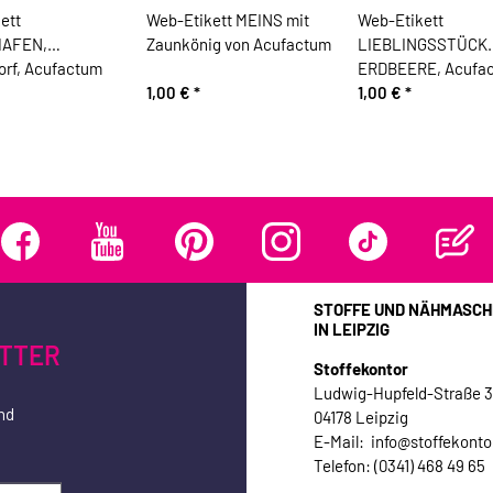
ett
Web-Etikett MEINS mit
Web-Etikett
HAFEN,
Zaunkönig von Acufactum
LIEBLINGSSTÜCK
orf, Acufactum
ERDBEERE, Acufa
1,00 €
*
1,00 €
*
STOFFE UND NÄHMASCH
IN LEIPZIG
TTER
Stoffekontor
Ludwig-Hupfeld-Straße 
nd
04178 Leipzig
E-Mail: info@stoffekonto
Telefon: (0341) 468 49 65