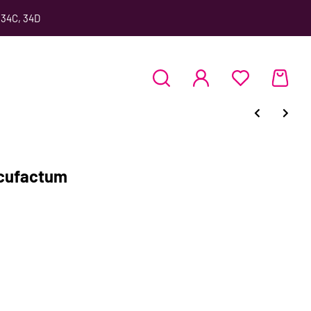
 34C, 34D
cufactum
n