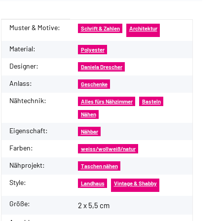
Muster & Motive:
Produkteigenschaft
Wert
Schrift & Zahlen
Architektur
Material:
Polyester
Designer:
Daniela Drescher
Anlass:
Geschenke
Nähtechnik:
Alles fürs Nähzimmer
Basteln
Nähen
Eigenschaft:
Nähbar
Farben:
weiss/wollweiß/natur
Nähprojekt:
Taschen nähen
Style:
Landhaus
Vintage & Shabby
Größe:
2 x 5,5 cm