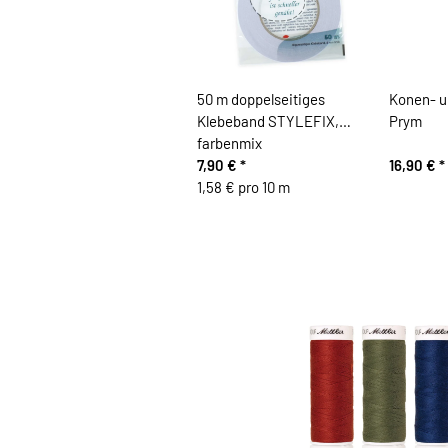
50 m doppelseitiges
Konen- u
Klebeband STYLEFIX,
Prym
farbenmix
7,90 €
*
16,90 €
*
1,58 € pro 10 m