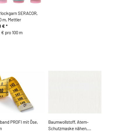
rlockgarn SERACOR,
 m, Mettler
0 €
*
 € pro 100 m
band PROFI mit Öse,
Baumwollstoff, Atem-
m
Schutzmaske nähen,