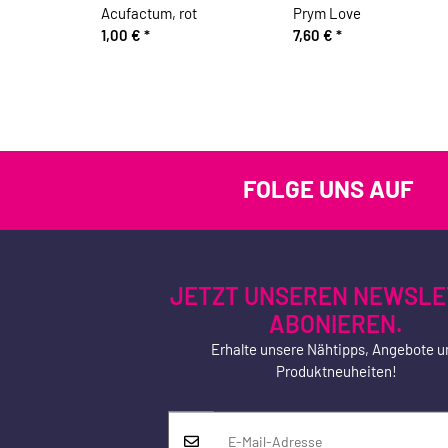
Acufactum, rot
Prym Love
1,00 €
*
7,60 €
*
FOLGE UNS AUF
JETZT UNSEREN NEWSLE
ABONIEREN.
Erhalte unsere Nähtipps, Angebote u
Produktneuheiten!