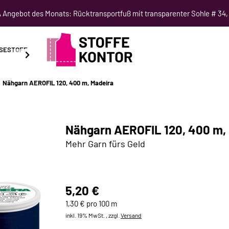
Angebot des Monats: Rücktransportfuß mit transparenter Sohle # 34,
SESTOFF
SCHNITTMUSTER
NÄHKURSE
SALE
Nähgarn AEROFIL 120, 400 m, Madeira
Nähgarn AEROFIL 120, 400 m,
Mehr Garn fürs Geld
5,20 €
1,30 € pro 100 m
inkl. 19% MwSt. , zzgl.
Versand