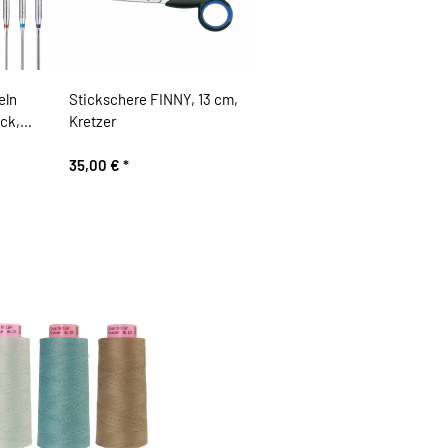
eln
Stickschere FINNY, 13 cm,
ck,
Kretzer
35,00 €
*