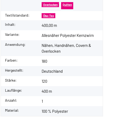
Overlocken
Quilten
Textilstandard:
Öko-Tex
Inhalt:
400,00 m
Variante:
Allesnäher Polyester Kernzwirn
Anwendung:
Nähen, Handnähen, Covern &
Overlocken
Farben:
180
Hergestellt:
Deutschland
Stärke:
120
Lauflänge:
400 m
Anzahl:
1
Material:
100 % Polyester