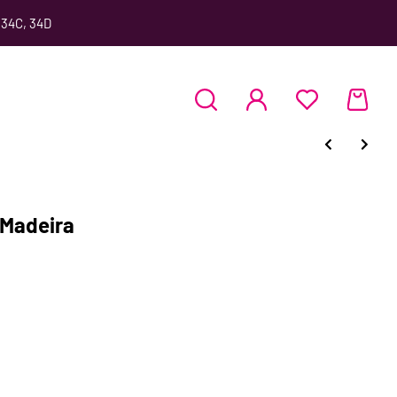
 34C, 34D
 Madeira