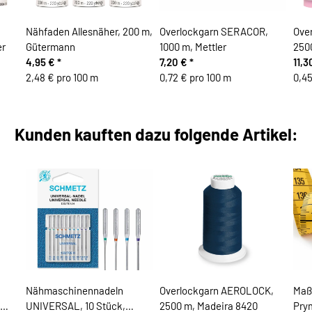
Nähfaden Allesnäher, 200 m,
Overlockgarn SERACOR,
Ove
er
Gütermann
1000 m, Mettler
2500
4,95 €
*
7,20 €
*
11,3
2,48 € pro 100 m
0,72 € pro 100 m
0,45
Kunden kauften dazu folgende Artikel:
Nähmaschinennadeln
Overlockgarn AEROLOCK,
Maß
UNIVERSAL, 10 Stück,
2500 m, Madeira 8420
Pry