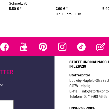
Schmetz 70
5,50 €
*
7,60 €
*
5,4
0,30 € pro 100 m
STOFFE UND NÄHMASCH
IN LEIPZIG
TTER
Stoffekontor
Ludwig-Hupfeld-Straße 
nd
04178 Leipzig
E-Mail: info@stoffekonto
Telefon: (0341) 468 49 65
UNSER SERVICE