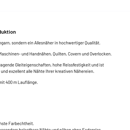
a
duktion
garn, sondern ein Allesnäher in hochwertiger Qualität.
Maschinen- und Handnähen, Quilten, Covern und Overlocken.
agende Gleiteigenschaften, hohe Reissfestigkeit und ist
d exzellent alle Nähte Ihrer kreativen Nähereien.
mit 400 m Lauflänge.
chste Farbechtheit.
 besonders belastbare Nähte und nähen ohne Fadenriss