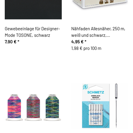
Gewebeeinlage für Designer-
Nähfaden Allesnäher, 250 m,
Mode TOSONE, schwarz
weiß und schwarz,
7,90 €
*
Gütermann
4,95 €
*
1,98 € pro 100 m