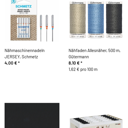
Nähmaschinennadeln
Nähfaden Allesnäher, 500 m,
JERSEY, Schmetz
Gütermann
4,00 €
*
8,10 €
*
1,62 € pro 100 m