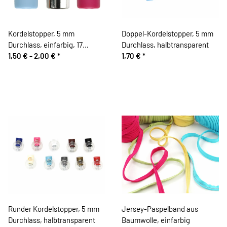
Kordelstopper, 5 mm
Doppel-Kordelstopper, 5 mm
Durchlass, einfarbig, 17
Durchlass, halbtransparent
Farben
1,50 € -
2,00 €
*
1,70 €
*
Runder Kordelstopper, 5 mm
Jersey-Paspelband aus
Durchlass, halbtransparent
Baumwolle, einfarbig