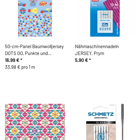
50-cm-Panel Baumwolljersey
Nähmaschinennadeln
DOTS GO, Punkte und
JERSEY, Prym
Rennautos, hellblau, Hilco
16,99 €
*
5,90 €
*
33,98 € pro 1 m