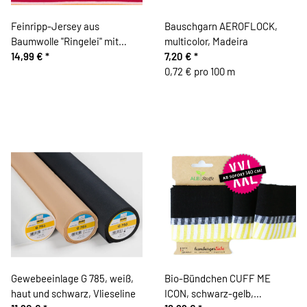
Feinripp-Jersey aus
Bauschgarn AEROFLOCK,
Baumwolle "Ringelei" mit
multicolor, Madeira
Streifen, rot-orange-hellrosa
14,99 €
*
7,20 €
*
0,72 € pro 100 m
Gewebeeinlage G 785, weiß,
Bio-Bündchen CUFF ME
haut und schwarz, Vlieseline
ICON, schwarz-gelb,