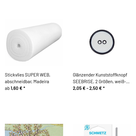
Stickvlies SUPER WEB,
Glänzender Kunststoffknopf
abschneidbar, Madeira
SEEBRISE, 2 Größen, weiß-
ab
1,60 €
*
blau
2,05 € -
2,50 €
*