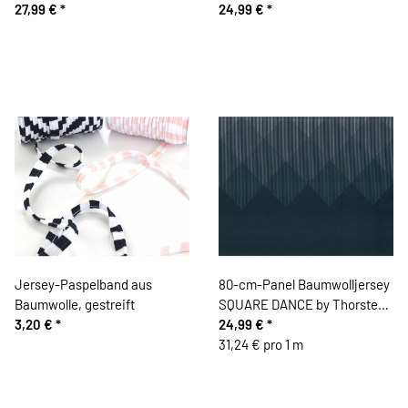
27,99 €
*
marineblau
24,99 €
*
Jersey-Paspelband aus
80-cm-Panel Baumwolljersey
Baumwolle, gestreift
SQUARE DANCE by Thorsten
3,20 €
*
Berger, Rautenbordüre,
24,99 €
*
blaugrau
31,24 € pro 1 m