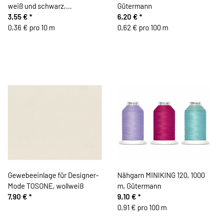
weiß und schwarz,
Gütermann
Gütermann
3,55 €
*
6,20 €
*
0,36 € pro 10 m
0,62 € pro 100 m
Gewebeeinlage für Designer-
Nähgarn MINIKING 120, 1000
Mode TOSONE, wollweiß
m, Gütermann
7,90 €
*
9,10 €
*
0,91 € pro 100 m