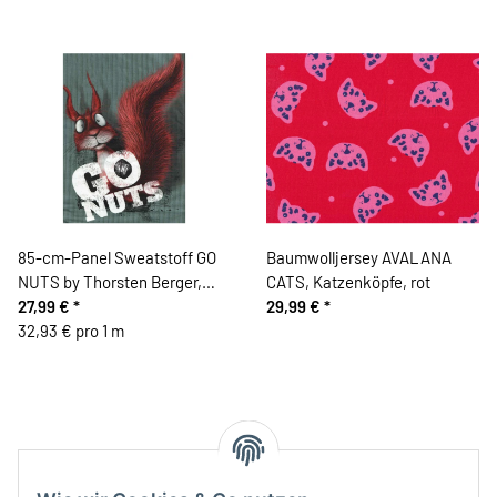
85-cm-Panel Sweatstoff GO
Baumwolljersey AVALANA
NUTS by Thorsten Berger,
CATS, Katzenköpfe, rot
Schrift, taubenblau
27,99 €
*
29,99 €
*
32,93 € pro 1 m