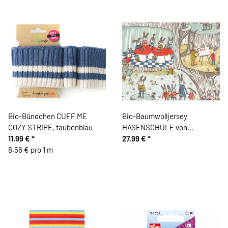
Bio-Bündchen CUFF ME
Bio-Baumwolljersey
COZY STRIPE, taubenblau
HASENSCHULE von
11,99 €
*
Susalabim
27,99 €
*
8,56 € pro 1 m