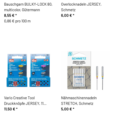
Bauschgarn BULKY-LOCK 80,
Overlocknadeln JERSEY,
multicolor, Gütermann
Schmetz
8,55 €
*
6,00 €
*
0,86 € pro 100 m
Vario Creative Tool
Nähmaschinennadeln
Druckknöpfe JERSEY, 11
STRETCH, Schmetz
Farben in 12 mm, Prym
11,50 €
*
5,00 €
*