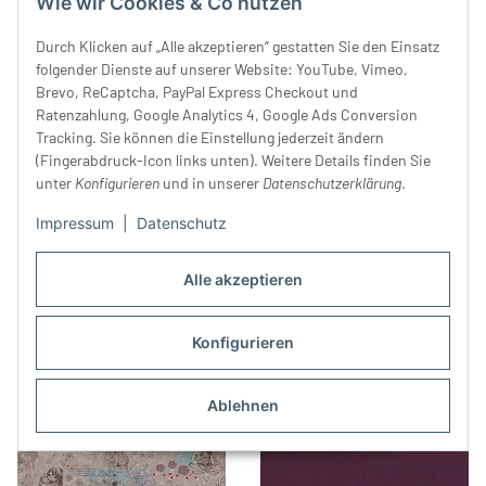
Wie wir Cookies & Co nutzen
Durch Klicken auf „Alle akzeptieren“ gestatten Sie den Einsatz
folgender Dienste auf unserer Website: YouTube, Vimeo,
Brevo, ReCaptcha, PayPal Express Checkout und
Ratenzahlung, Google Analytics 4, Google Ads Conversion
Tracking. Sie können die Einstellung jederzeit ändern
(Fingerabdruck-Icon links unten). Weitere Details finden Sie
Baumwolljersey vom Designer
Baumwolljersey THEO,
unter
Konfigurieren
und in unserer
Datenschutzerklärung
.
LAURIN, Steinmauer, grau
Papierboote, marineblau-rot
meliert-schwarz
34,99 €
*
24,99 €
*
Impressum
|
Datenschutz
Alle akzeptieren
Konfigurieren
Ablehnen