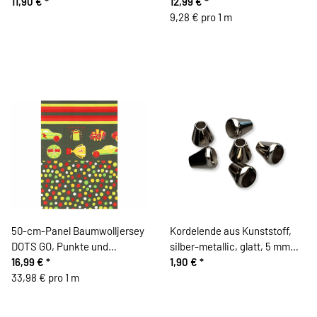
11,90 €
*
Hamburger Liebe
12,99 €
*
9,28 € pro 1 m
50-cm-Panel Baumwolljersey
Kordelende aus Kunststoff,
DOTS GO, Punkte und
silber-metallic, glatt, 5 mm
Rennautos, olive, Hilco
16,99 €
*
Durchlass, SECO Knopf
1,90 €
*
33,98 € pro 1 m