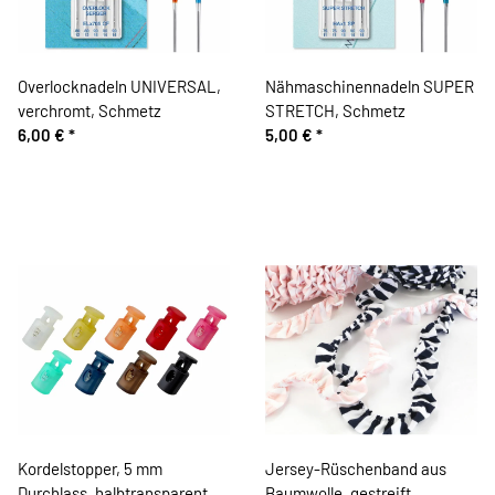
Overlocknadeln UNIVERSAL,
Nähmaschinennadeln SUPER
verchromt, Schmetz
STRETCH, Schmetz
6,00 €
*
5,00 €
*
Kordelstopper, 5 mm
Jersey-Rüschenband aus
Durchlass, halbtransparent,
Baumwolle, gestreift