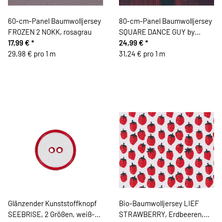
60-cm-Panel Baumwolljersey
80-cm-Panel Baumwolljersey
FROZEN 2 NOKK, rosagrau
SQUARE DANCE GUY by
17,99 €
*
Thorsten Berger, rot
24,99 €
*
29,98 € pro 1 m
31,24 € pro 1 m
Glänzender Kunststoffknopf
Bio-Baumwolljersey LIEF
SEEBRISE, 2 Größen, weiß-
STRAWBERRY, Erdbeeren,