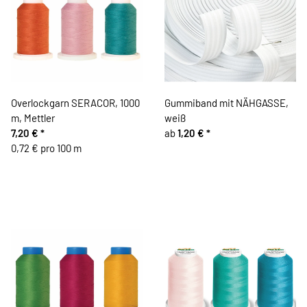
Overlockgarn SERACOR, 1000
Gummiband mit NÄHGASSE,
m, Mettler
weiß
7,20 €
*
ab
1,20 €
*
0,72 € pro 100 m