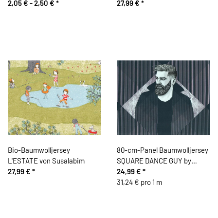
rot
2,05 € -
2,50 €
*
Lillestoff
27,99 €
*
Bio-Baumwolljersey
80-cm-Panel Baumwolljersey
L'ESTATE von Susalabim
SQUARE DANCE GUY by
27,99 €
*
Thorsten Berger, lavendel
24,99 €
*
31,24 € pro 1 m