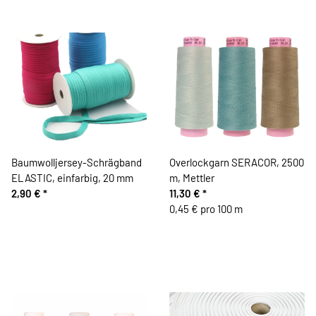
Baumwolljersey-Schrägband
Overlockgarn SERACOR, 2500
ELASTIC, einfarbig, 20 mm
m, Mettler
2,90 €
*
11,30 €
*
0,45 € pro 100 m