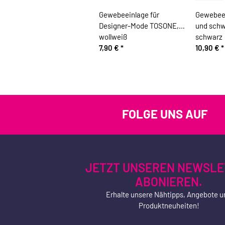
Gewebeeinlage für
Gewebeei
Designer-Mode TOSONE,
und schwa
wollweiß
schwarz
7,90 €
*
10,90 €
*
FOLGE UNS AUF
JETZT UNSEREN NEWSLE
ABONIEREN.
Erhalte unsere Nähtipps, Angebote u
Produktneuheiten!