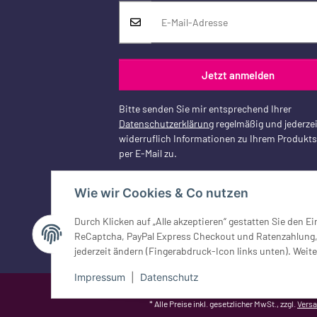
Jetzt anmelden
Bitte senden Sie mir entsprechend Ihrer
Datenschutzerklärung
regelmäßig und jederzei
widerruflich Informationen zu Ihrem Produkt
per E-Mail zu.
Wie wir Cookies & Co nutzen
Vertrag widerrufen
Durch Klicken auf „Alle akzeptieren“ gestatten Sie den 
ReCaptcha, PayPal Express Checkout und Ratenzahlung, G
jederzeit ändern (Fingerabdruck-Icon links unten). Weite
Impressum
|
Datenschutz
Google Analytics deaktivieren
Status: Opt-Out-Cookie ist nicht ge
* Alle Preise inkl. gesetzlicher MwSt., zzgl.
Vers