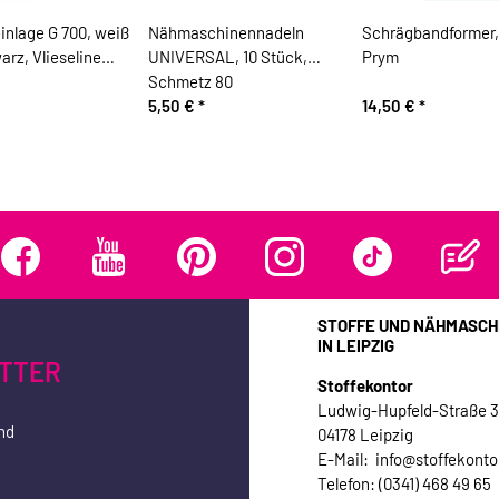
nlage G 700, weiß
Nähmaschinennadeln
Schrägbandformer,
rz, Vlieseline
UNIVERSAL, 10 Stück,
Prym
Schmetz 80
5,50 €
*
14,50 €
*
STOFFE UND NÄHMASCH
IN LEIPZIG
TTER
Stoffekontor
Ludwig-Hupfeld-Straße 
nd
04178 Leipzig
E-Mail: info@stoffekonto
Telefon: (0341) 468 49 65