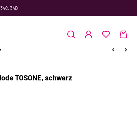
 34C, 34D
z
Mode TOSONE, schwarz