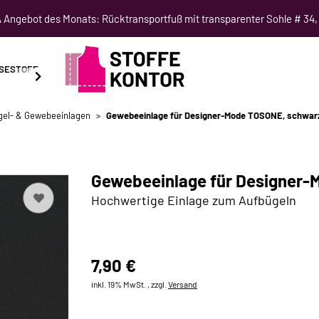
Angebot des Monats: Rücktransportfuß mit transparenter Sohle # 34,
SESTOFF
SCHNITTMUSTER
NÄHKURSE
SALE
gel- & Gewebeeinlagen
Gewebeeinlage für Designer-Mode TOSONE, schwar
Gewebeeinlage für Designer-
Hochwertige Einlage zum Aufbügeln
7,90 €
inkl. 19% MwSt. , zzgl.
Versand