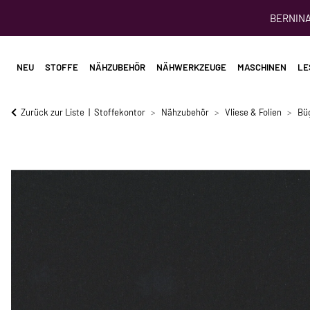
BERNINA 
NEU
STOFFE
NÄHZUBEHÖR
NÄHWERKZEUGE
MASCHINEN
LE
Zurück zur Liste
Stoffekontor
Nähzubehör
Vliese & Folien
Bü