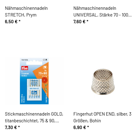
Nähmaschinennadeln
Nähmaschinennadeln
STRETCH, Prym
UNIVERSAL, Stärke 70 - 100,
6,50 €
*
10 Stück, Prym
7,60 €
*
Stickmaschinennadeln GOLD,
Fingerhut OPEN END, silber, 3
titanbeschichtet, 75 & 90,
Größen, Bohin
Prym
7,30 €
*
6,90 €
*