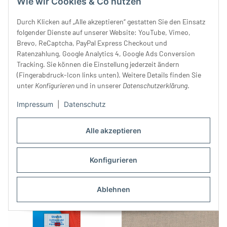
Wie wir Cookies & Co nutzen
Durch Klicken auf „Alle akzeptieren“ gestatten Sie den Einsatz
folgender Dienste auf unserer Website: YouTube, Vimeo,
Brevo, ReCaptcha, PayPal Express Checkout und
Ratenzahlung, Google Analytics 4, Google Ads Conversion
Tracking. Sie können die Einstellung jederzeit ändern
(Fingerabdruck-Icon links unten). Weitere Details finden Sie
unter
Konfigurieren
und in unserer
Datenschutzerklärung
.
Clover Nadeln QUILTEN, 3
Schwarzgoldnadeln QUILTEN,
Impressum
|
Datenschutz
Größen
4 Größen, Clover
2,90 €
*
6,20 €
*
Alle akzeptieren
Konfigurieren
Ablehnen