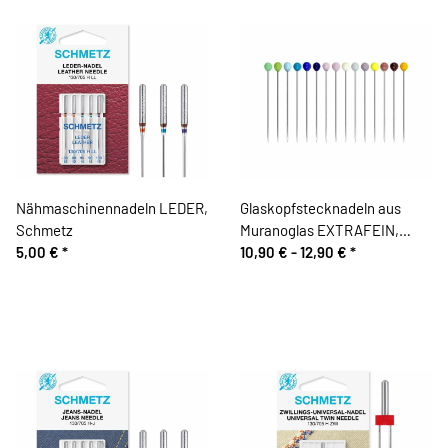
Nähmaschinennadeln LEDER,
Glaskopfstecknadeln aus
Schmetz
Muranoglas EXTRAFEIN,
5,00 €
*
verschiedene Farben, Bohin
10,90 € -
12,90 €
*