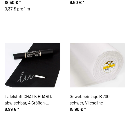
18,50 €
*
Prym
6,50 €
*
0,37 € pro 1 m
Tafelstoff CHALK BOARD,
Gewebeeinlage B 700,
abwischbar, 4 Größen,
schwer, Vlieseline
schwarz
8,99 €
*
15,90 €
*