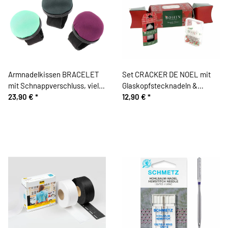
Armnadelkissen BRACELET
Set CRACKER DE NOEL mit
mit Schnappverschluss, viele
Glaskopfstecknadeln &
Farben, Bohin
23,90 €
*
Nähnadeln, Bohin
12,90 €
*