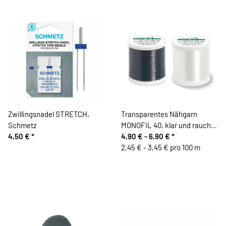
Zwillingsnadel STRETCH,
Transparentes Nähgarn
Schmetz
MONOFIL 40, klar und rauch,
4,50 €
*
Madeira
4,90 € -
6,90 €
*
2,45 € - 3,45 € pro 100 m