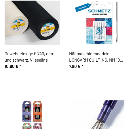
Gewebeeinlage G 740, ecru
Nähmaschinennadeln
und schwarz, Vlieseline
LONGARM QUILTING, NM 100,
10,90 €
*
Schmetz
7,90 €
*