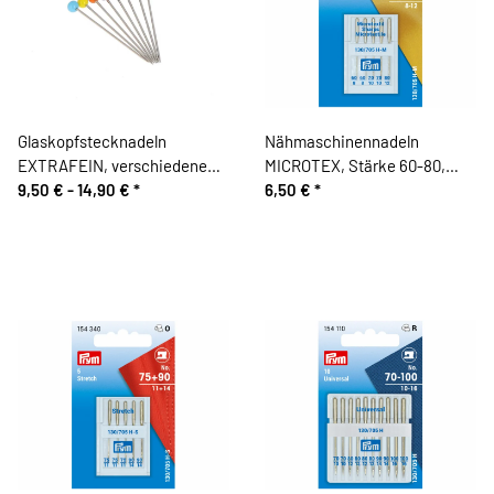
Glaskopfstecknadeln
Nähmaschinennadeln
EXTRAFEIN, verschiedene
MICROTEX, Stärke 60-80,
Farben, Bohin
9,50 € -
14,90 €
*
Prym
6,50 €
*