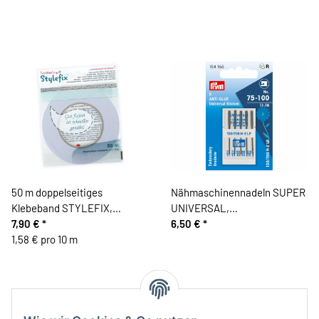
50 m doppelseitiges
Nähmaschinennadeln SUPER
Klebeband STYLEFIX,
UNIVERSAL,
farbenmix
7,90 €
*
antihaftbeschichtet, Stärke
6,50 €
*
1,58 € pro 10 m
70 -100, Prym