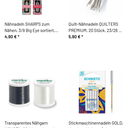
Nähnadeln SHARPS zum
Quilt-Nähnadeln QUILTERS
Nähen, 3/9 Big Eye sortiert,
PREMIUM, 20 Stück, 23/26 x
Bohin
4,90 €
*
0,58/0,6 mm
5,90 €
*
Transparentes Nähgarn
Stickmaschinennadeln GOLD,