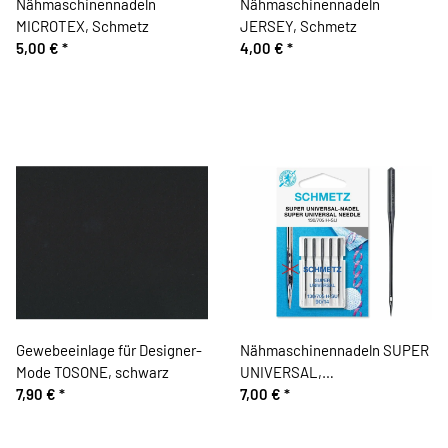
Nähmaschinennadeln
Nähmaschinennadeln
MICROTEX, Schmetz
JERSEY, Schmetz
5,00 €
*
4,00 €
*
Gewebeeinlage für Designer-
Nähmaschinennadeln SUPER
Mode TOSONE, schwarz
UNIVERSAL,
7,90 €
*
antihaftbeschichtet, Schmetz
7,00 €
*