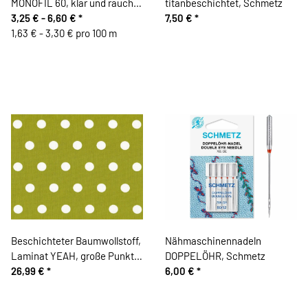
MONOFIL 60, klar und rauch,
titanbeschichtet, Schmetz
Madeira
3,25 € -
6,60 €
*
7,50 €
*
1,63 € - 3,30 € pro 100 m
Beschichteter Baumwollstoff,
Nähmaschinennadeln
Laminat YEAH, große Punkte,
DOPPELÖHR, Schmetz
limette
26,99 €
*
6,00 €
*