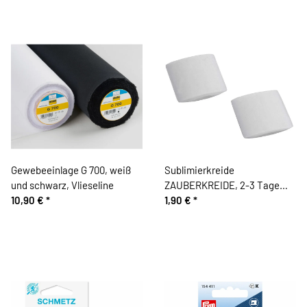
Gewebeeinlage G 700, weiß
Sublimierkreide
und schwarz, Vlieseline
ZAUBERKREIDE, 2-3 Tage
10,90 €
*
sichtbar, weiß
1,90 €
*