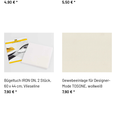
4,90 €
*
Schmetz
5,50 €
*
Bügeltuch IRON ON, 2 Stück,
Gewebeeinlage für Designer-
60 x 44 cm, Vlieseline
Mode TOSONE, wollweiß
7,90 €
*
7,90 €
*