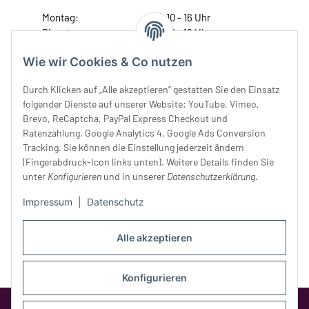
Montag:
10 - 16 Uhr
Dienstag:
10 - 16 Uhr
Mittwoch:
10 - 18 Uhr
Wie wir Cookies & Co nutzen
Donnerstag:
10 - 18 Uhr
Freitag:
10 - 18 Uhr
Durch Klicken auf „Alle akzeptieren“ gestatten Sie den Einsatz
Samstag:
10 - 14 Uhr
folgender Dienste auf unserer Website: YouTube, Vimeo,
Brevo, ReCaptcha, PayPal Express Checkout und
Unser Service
Ratenzahlung, Google Analytics 4, Google Ads Conversion
Tracking. Sie können die Einstellung jederzeit ändern
Rechtliches
(Fingerabdruck-Icon links unten). Weitere Details finden Sie
unter
Konfigurieren
und in unserer
Datenschutzerklärung
.
Impressum
|
Datenschutz
Alle akzeptieren
Konfigurieren
Google Analytics deaktivieren
Status: