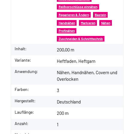
Reißverschlüsse einnähen
Reparieren & Ändern
Basteln
Handnähen
Markieren
Nähen
Profinähen
Zuschneiden & Schnitttechnik
Inhalt:
200,00 m
Variante:
Heftfaden, Heftgarn
Anwendung:
Nähen, Handnähen, Covern und
Overlocken
Farben:
3
Hergestellt:
Deutschland
Lauflänge:
200 m
Anzahl:
1