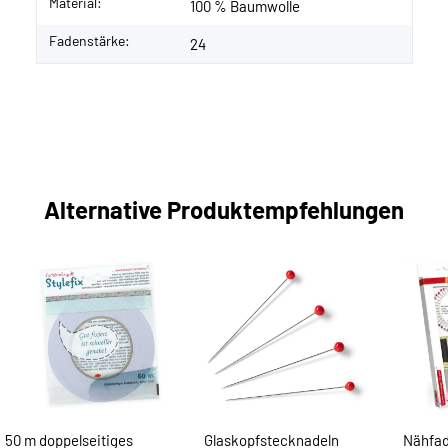
Material:
100 % Baumwolle
Fadenstärke:
24
Alternative Produktempfehlungen
50 m doppelseitiges
Glaskopfstecknadeln
Nähfad