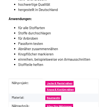
hochwertige Qualität
hergestellt in Deutschland
Anwendungen:
für alle Stoffarten
Stoffe durchschlagen
für Anbroben
Passform testen
Abnäher zusammennähen
Knopflöcher markieren
einreihen, beispielsweise von Armausschnitten
Stoffteile heften
Nähprojekt:
Produkteigenschaft
Wert
Jacke & Mantel nähen
Anzug & Kostüm nähen
Material:
Baumwolle
Nähtechnik:
Alles fürs Nähzimmer