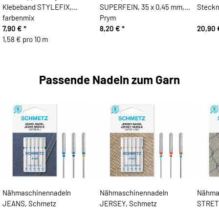
Klebeband STYLEFIX,
SUPERFEIN, 35 x 0,45 mm,
Steckn
farbenmix
Prym
7,90 €
*
8,20 €
*
20,90
1,58 € pro 10 m
Passende Nadeln zum Garn
Nähmaschinennadeln
Nähmaschinennadeln
Nähma
JEANS, Schmetz
JERSEY, Schmetz
STRET