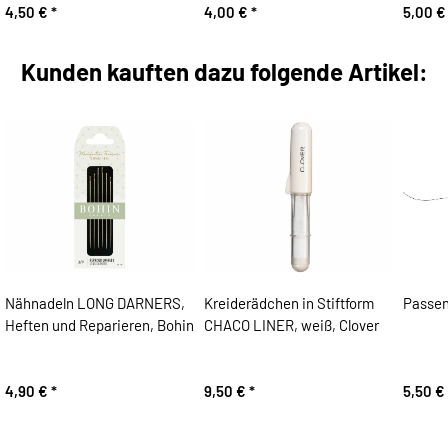
4,50 €
*
4,00 €
*
5,00 
Kunden kauften dazu folgende Artikel:
Nähnadeln LONG DARNERS,
Kreiderädchen in Stiftform
Passen
Heften und Reparieren, Bohin
CHACO LINER, weiß, Clover
4,90 €
*
9,50 €
*
5,50 €