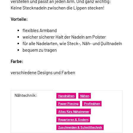
verstellen und passt an jeden Arm. Und ganz wichtig:
Keine Stecknadeln zwischen die Lippen stecken!
Vorteile:
flexibles Armband
weicher sicherer Halt der Nadeln am Polster
für alle Nadelarten, wie Steck-, Näh- und Quiltnadeln
bequem zu tragen
Farbe:
verschiedene Designs und Farben
Nähtechnik:
Produkteigenschaft
Wert
Handnähen
Nähen
Paper Piecing
Profinähen
Alles fürs Nähzimmer
Reparieren & Ändern
Zuschneiden & Schnitttechnik