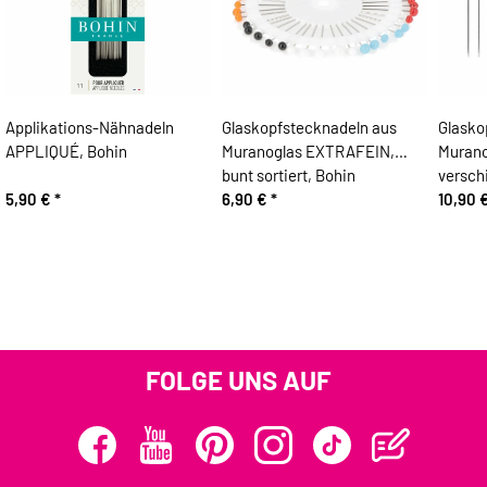
Applikations-Nähnadeln
Glaskopfstecknadeln aus
Glasko
APPLIQUÉ, Bohin
Muranoglas EXTRAFEIN,
Muran
bunt sortiert, Bohin
versch
5,90 €
*
6,90 €
*
10,90 
FOLGE UNS AUF