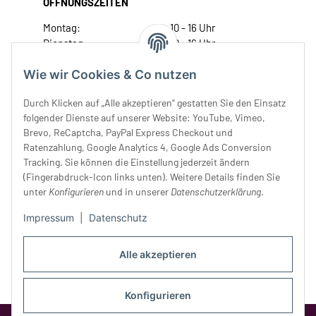
ÖFFNUNGSZEITEN
Montag:
10 - 16 Uhr
Dienstag:
10 - 16 Uhr
Mittwoch:
10 - 18 Uhr
Wie wir Cookies & Co nutzen
Donnerstag:
10 - 18 Uhr
Freitag:
10 - 18 Uhr
Durch Klicken auf „Alle akzeptieren“ gestatten Sie den Einsatz
Samstag:
10 - 14 Uhr
folgender Dienste auf unserer Website: YouTube, Vimeo,
Unser Service
Brevo, ReCaptcha, PayPal Express Checkout und
Ratenzahlung, Google Analytics 4, Google Ads Conversion
Tracking. Sie können die Einstellung jederzeit ändern
Rechtliches
(Fingerabdruck-Icon links unten). Weitere Details finden Sie
unter
Konfigurieren
und in unserer
Datenschutzerklärung
.
Impressum
|
Datenschutz
Alle akzeptieren
Konfigurieren