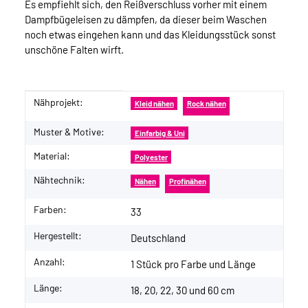
Es empfiehlt sich, den Reißverschluss vorher mit einem
Dampfbügeleisen zu dämpfen, da dieser beim Waschen
noch etwas eingehen kann und das Kleidungsstück sonst
unschöne Falten wirft.
Nähprojekt:
Produkteigenschaft
Wert
Kleid nähen
Rock nähen
Muster & Motive:
Einfarbig & Uni
Material:
Polyester
Nähtechnik:
Nähen
Profinähen
Farben:
33
Hergestellt:
Deutschland
Anzahl:
1 Stück pro Farbe und Länge
Länge:
18, 20, 22, 30 und 60 cm