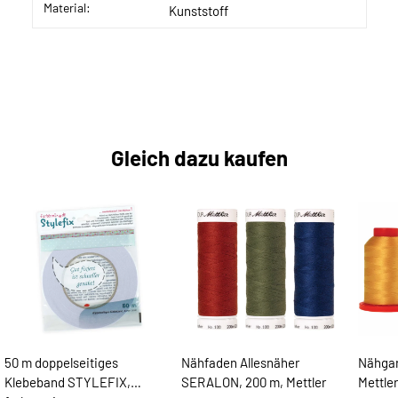
Material:
Kunststoff
Gleich dazu kaufen
50 m doppelseitiges
Nähfaden Allesnäher
Nähga
Klebeband STYLEFIX,
SERALON, 200 m, Mettler
Mettler