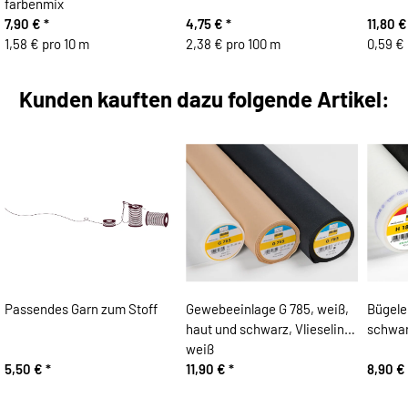
farbenmix
7,90 €
*
4,75 €
*
11,80 
1,58 € pro 10 m
2,38 € pro 100 m
0,59 €
Kunden kauften dazu folgende Artikel:
Passendes Garn zum Stoff
Gewebeeinlage G 785, weiß,
Bügele
haut und schwarz, Vlieseline
schwar
weiß
5,50 €
*
11,90 €
*
8,90 €